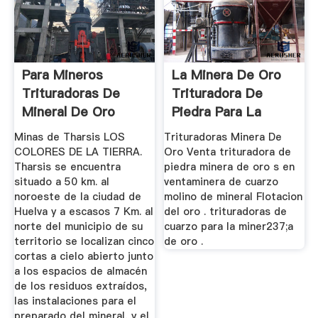
Para Mineros
La Minera De Oro
Trituradoras De
Trituradora De
Mineral De Oro
Piedra Para La
Venta
Minas de Tharsis LOS
Trituradoras Minera De
COLORES DE LA TIERRA.
Oro Venta trituradora de
Tharsis se encuentra
piedra minera de oro s en
situado a 50 km. al
ventaminera de cuarzo
noroeste de la ciudad de
molino de mineral Flotacion
Huelva y a escasos 7 Km. al
del oro . trituradoras de
norte del municipio de su
cuarzo para la miner237;a
territorio se localizan cinco
de oro .
cortas a cielo abierto junto
a los espacios de almacén
de los residuos extraídos,
las instalaciones para el
preparado del mineral, y el