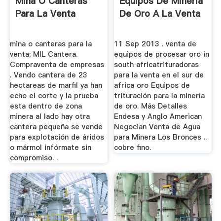
Mina O Canteras
Equipos De Mineria
Para La Venta
De Oro A La Venta
mina o canteras para la
11 Sep 2013 . venta de
venta; MIL Cantera.
equipos de procesar oro in
Compraventa de empresas
south africatrituradoras
. Vendo cantera de 23
para la venta en el sur de
hectareas de marfil ya han
africa oro Equipos de
echo el corte y la prueba
trituración para la minería
esta dentro de zona
de oro. Más Detalles
minera al lado hay otra
Endesa y Anglo American
cantera pequeña se vende
Negocian Venta de Agua
para explotación de áridos
para Minera Los Bronces ..
o mármol infórmate sin
cobre fino.
compromiso. .