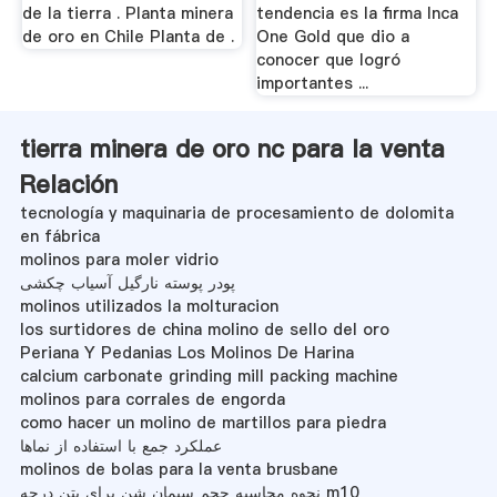
de la tierra . Planta minera
tendencia es la firma Inca
de oro en Chile Planta de .
One Gold que dio a
conocer que logró
importantes ...
tierra minera de oro nc para la venta
Relación
tecnología y maquinaria de procesamiento de dolomita
en fábrica
molinos para moler vidrio
پودر پوسته نارگیل آسیاب چکشی
molinos utilizados la molturacion
los surtidores de china molino de sello del oro
Periana Y Pedanias Los Molinos De Harina
calcium carbonate grinding mill packing machine
molinos para corrales de engorda
como hacer un molino de martillos para piedra
عملکرد جمع با استفاده از نماها
molinos de bolas para la venta brusbane
نحوه محاسبه حجم سیمان شن برای بتن درجه m10