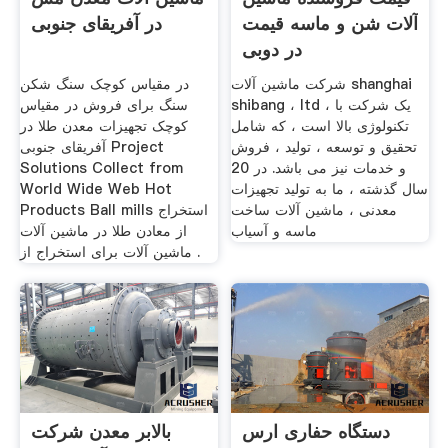
آلات شن و ماسه قیمت
در آفریقای جنوبی
در دوبی
شرکت ماشین آلات shanghai
در مقیاس کوچک سنگ شکن
shibang ، ltd ، یک شرکت با
سنگ برای فروش در مقیاس
تکنولوژی بالا است ، که شامل
کوچک تجهیزات معدن طلا در
تحقیق و توسعه ، تولید ، فروش
آفریقای جنوبی Project
و خدمات نیز می باشد. در 20
Solutions Collect from
سال گذشته ، ما به تولید تجهیزات
World Wide Web Hot
معدنی ، ماشین آلات ساخت
Products Ball mills استخراج
ماسه و آسیاب
از معادن طلا در ماشین آلات
ماشین آلات برای استخراج از .
دستگاه حفاری ارس
بالابر معدن شرکت