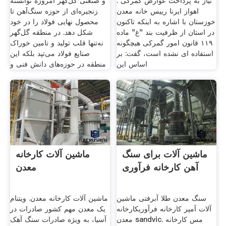
نیاز به پرداخت عوارض گمرکی .
و صنعتی گل‌گهر امروزه توانسته
اهواز ایرنا رییس خانه معدن
زنجیره‌ای از حوزه سنگ‌آهن تا
خوزستان با اشاره به اینکه تاکنون
محصول نهایی فولاد را در خود
در استان از ظرفیت بند "غ" ماده
شکل دهد. در منطقه گل‌گهر
۱۱۹ قانون امور گمرکی هیچگونه
نه‌تنها قلب تولید و تامین خوراک
استفاده ای نشده است، گفت: بر
صنایع فولاد می‌تپد بلکه این
اساس این
منطقه در حوزه‌های دانش فنی و
ماشین آلات برای سنگ
ماشین آلات کارخانه
آهن کارخانه فرآوری
معدن
سنگ معدن طلا آبرفتی ماشین
ماشین آلات کارخانه معدن. ویتنام
آلات آمپر کارخانه فرآوریکارخانه
یک معدن مهم کشور صادرات در
معدن sandvic. مس کارخانه
آسیا، به ویژه صادرات سنگ آهک