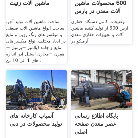
500 محصولات ماشین
ماشین آلات زنیت
آلات معدن در پارس
سنتر
توضیحات کامل دستگاه حفاری
ساخت ماشین آلات تولید آجر.
ارس 500 از تولید کننده ماشین
ساخت انواع ماشین الات صنعتی
آلات و تجهیزات حفاری معدن
و میکسر های رنگ رزین و مایع
آرمیکو در
در ابعاد مختلف انواع میکسر های
مایع و جامد (بالمیر –پرمیل –
همزن –مخازن استیل )در اندازه
های 1 الی 10 تن .
پایگاه اطلاع رسانی
آسیاب کارخانه های
عصر معدن صفحه
تولید محصولات در دبی
اصلی