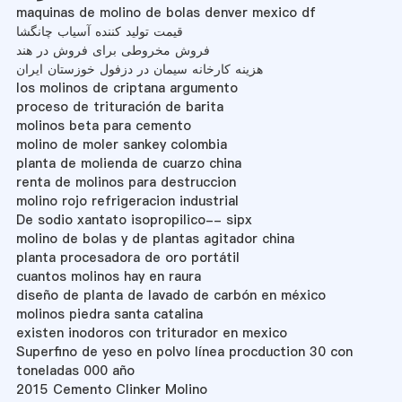
maquinas de molino de bolas denver mexico df
قیمت تولید کننده آسیاب چانگشا
فروش مخروطی برای فروش در هند
هزینه کارخانه سیمان در دزفول خوزستان ایران
los molinos de criptana argumento
proceso de trituración de barita
molinos beta para cemento
molino de moler sankey colombia
planta de molienda de cuarzo china
renta de molinos para destruccion
molino rojo refrigeracion industrial
De sodio xantato isopropilico-- sipx
molino de bolas y de plantas agitador china
planta procesadora de oro portátil
cuantos molinos hay en raura
diseño de planta de lavado de carbón en méxico
molinos piedra santa catalina
existen inodoros con triturador en mexico
Superfino de yeso en polvo línea procduction 30 con
toneladas 000 año
2015 Cemento Clinker Molino