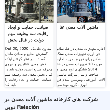
ماشین آلات معدن غنا
صیانت، حمایت و ایجاد
رقابت سه وظیفه مهم
دولت در قبال بخش
اجاره تجهیزات معدن در غنا. سلام
Oct 20, 2020· معاون هلدینگ
فن آوری تجهیزات معدن سنگ
گسترش صنایع و معادن ماهان
شکن برای فروش ‫هزینه اجاره
گفت: با در نظر گرفتن اینکه
تجهیزات معدن در غنا‬‎ 18 فوریه
بخش معدن کاتالیزور و نیروی
2014 شانگهای اوج معدن و
محرکه صنایع است، دولت باید در
ساخت و ساز شرکت ماشین
قبال بخش معدن سه وظیفه مهم
آلات، آموزشی ویبولیتین سلام فن
صیانت، حمایت و ایجاد رقابت را
آوری، گروه مهندسی
ایفا کند.
شرکت های کارخانه ماشین آلات معدن در
دوبی Relación