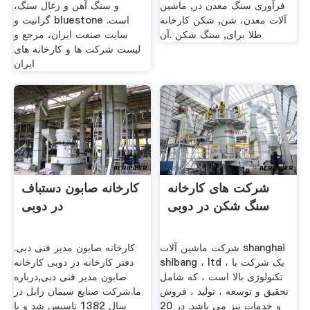
فرآوری سنگ معدن در, ماشین
و سنگ آهن و زغال سنگ،
آلات معدن، شن, شکن کارخانه
گرانیت و bluestone است.
طلا برای, سنگ شکن .آن
سایت صنعت ایران، مرجع و
لیست شرکت ها و کارخانه های
ایران
شرکت های کارخانه
کارخانه صابون دستباف
سنگ شکن در دوبی
در دوبی
شرکت ماشین آلات shanghai
کارخانه صابون مدیر فنی دبی.
shibang ، ltd ، یک شرکت با
دفتر کارخانه در دوبی کارخانه
تکنولوژی بالا است ، که شامل
صابون مدیر فنی دبی,درباره
تحقیق و توسعه ، تولید ، فروش
ما.شرکت صنایع سیمان زابل در
و خدمات نیز می باشد. در 20
سال 1382 تاسیس شد و با