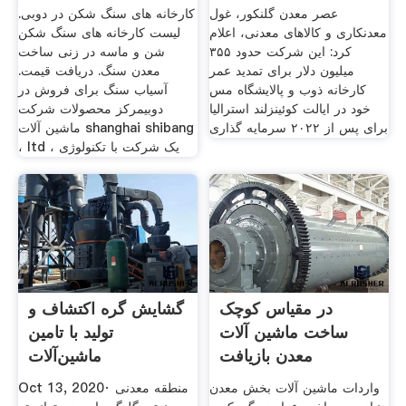
عصر معدن گلنکور، غول
کارخانه های سنگ شکن در دوبی.
معدنکاری و کالاهای معدنی، اعلام
لیست کارخانه های سنگ شکن
کرد: این شرکت حدود ۳۵۵
شن و ماسه در زنی ساخت
میلیون دلار برای تمدید عمر
معدن سنگ. دریافت قیمت.
کارخانه ذوب و پالایشگاه مس
آسیاب سنگ برای فروش در
خود در ایالت کوئینزلند استرالیا
دوبیمرکز محصولات شرکت
برای پس از ۲۰۲۲ سرمایه گذاری
ماشین آلات shanghai shibang
، ltd ، یک شرکت با تکنولوژی
در مقیاس کوچک
گشایش گره اکتشاف و
ساخت ماشین آلات
تولید با تامین
معدن بازیافت
ماشین‌آلات
واردات ماشین آلات بخش معدن
Oct 13, 2020· منطقه معدنی