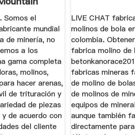
Mountain
. Somos el
LIVE CHAT fabric
fabricante mundial
molinos de bola e
a de minería, no
colombia. Obtener
cemos a los
fabrica molino de 
una gama completa
betonkanorace2016
doras, molinos,
fabricas mineras f
para hacer arenas,
de molino de bolas
il de trituración y
de molinos de min
variedad de piezas
equipos de minera
, y de acuerdo con
aunque también f
dades del cliente
directamente para