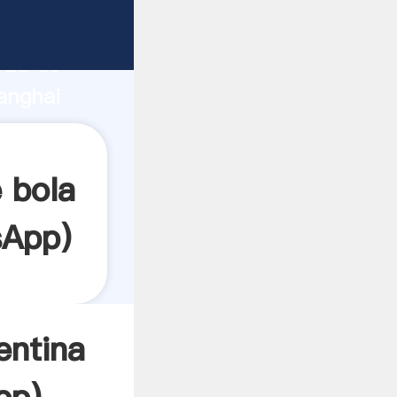
te
rza de
anghai
r crea
 bola
sApp
)
entina