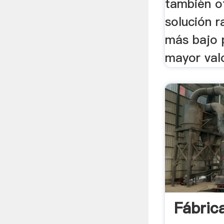
también o
solución r
más bajo 
mayor val
Fábric