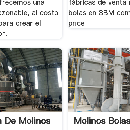
frecemos una
fábricas de venta
azonable, al costo
bolas en SBM com
para crear el
price
or.
a De Molinos
Molinos Bola