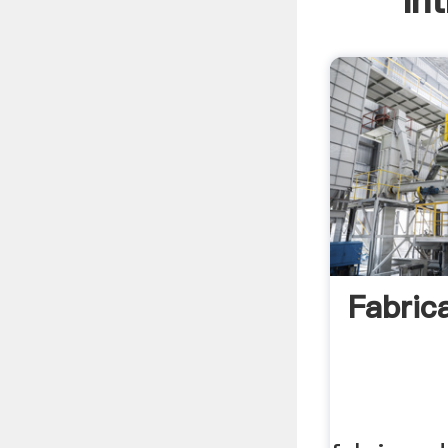
In
Fabric