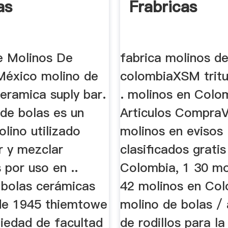
as
Frabricas
e Molinos De
fabrica molinos de
México molino de
colombiaXSM trit
eramica suply bar.
. molinos en Colo
 de bolas es un
Articulos Compra
olino utilizado
molinos en evisos 
r y mezclar
clasificados gratis
 por uso en ..
Colombia, 1 30 mo
 bolas cerámicas
42 molinos en Col
de 1945 thiemtowe
molino de bolas /
piedad de facultad
de rodillos para la