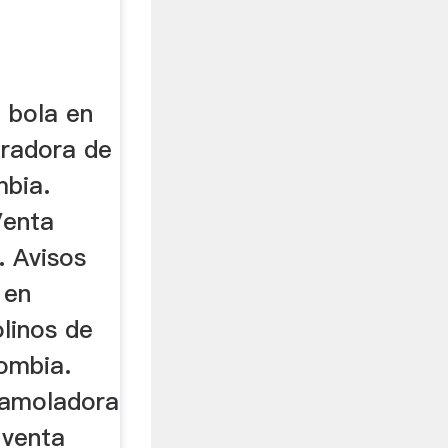
 bola en
uradora de
mbia.
Venta
. Avisos
 en
linos de
ombia.
 amoladora
 venta