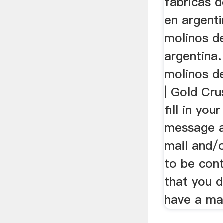
fabricas 
en argenti
molinos d
argentina.
molinos d
| Gold Cru
fill in yo
message a
mail and/o
to be con
that you 
have a mai