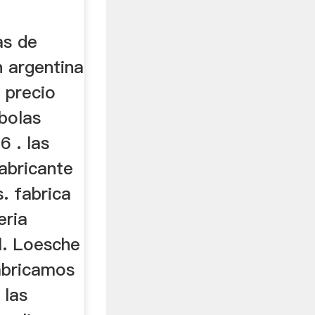
as de
n argentina
 precio
bolas
 . las
abricante
. fabrica
eria
l. Loesche
abricamos
 las