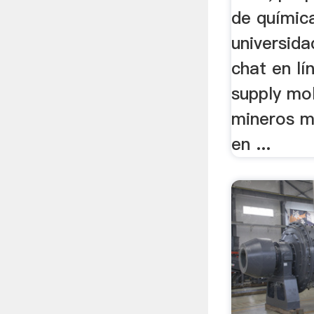
de químic
universida
chat en l
supply mo
mineros mi
en ...