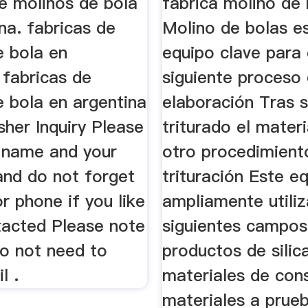
de molinos de bola
fabrica molino de 
na. fabricas de
Molino de bolas e
e bola en
equipo clave para
 fabricas de
siguiente proceso
e bola en argentina
elaboración Tras s
sher Inquiry Please
triturado el materi
ur name and your
otro procedimient
nd do not forget
trituración Este e
r phone if you like
ampliamente utiliz
tacted Please note
siguientes campo
do not need to
productos de silic
l .
materiales de con
materiales a prue