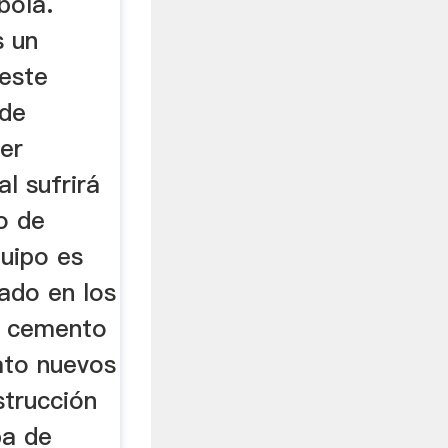
bola.
s un
 este
 de
er
al sufrirá
o de
quipo es
ado en los
s cemento
ato nuevos
strucción
ba de