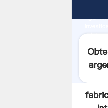
fabricas
Agarrand
investig
fabricas
el valor
Obte
arge
fabri