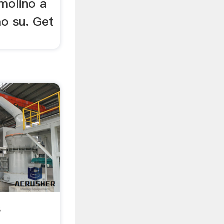
 molino a
o su. Get
s