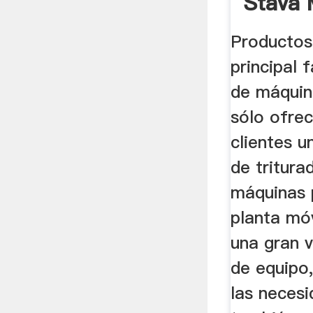
Stava 
Race
Productos
principal 
de máquin
sólo ofre
clientes 
de tritura
máquinas 
planta móv
una gran 
de equipo
las necesi