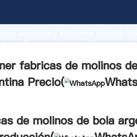
 de molinos de bola argentina fabrican
o fuerte capacidad de producción, fue
ación avanzada y excelente servicio, Sh
 de molinos de bola argentina proveedo
 y aporta valores a todos los clientes.
ner fabricas de molinos de
ntina Precio(
What
cas de molinos de bola arg