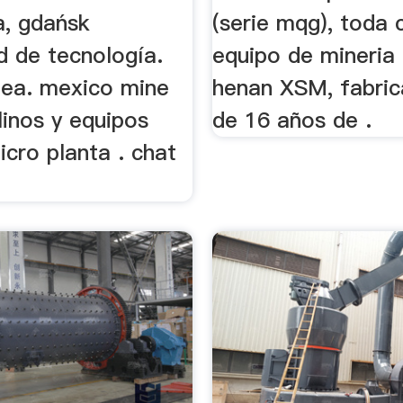
a, gdańsk
(serie mqg), toda 
d de tecnología.
equipo de mineria
ínea. mexico mine
henan XSM, fabri
linos y equipos
de 16 años de .
cro planta . chat