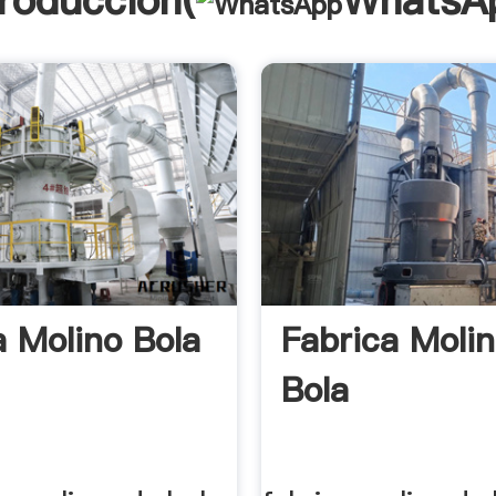
troducción(
WhatsA
a Molino Bola
Fabrica Moli
Bola