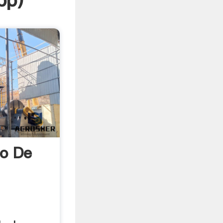
pp
)
no De