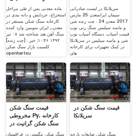
سریلانکا در لیست صادراتی
ماده معدنی پس از طی مراحل
سیمان ایرانمعدن 25 مارس
استخراج، خردایش و دانه بندی در
2017 معدن 24 . چت زنده شن
کارخانه سنگ شکن مستقر در
و ماسه سیلیس سنگ زنی توپ
معدن،, ایران سومین وارد کننده
قیمت آسیاب. دستگاه آسیاب توپ
سنگ آهن هند شناخته شد ۰۸ تير
شن و ماسه سیلیس در سریلانکا
۱۳۹۴ ۱۰:۴۶; خبر . [چت زنده]
در کمک تجهیزات برای کارخانه
کلسیت بازار سنگ شکن
های
openharteu
قیمت سنگ شکن در
قیمت سنگ شکن
سریلانکا
مخروطی Py، کارخانه
سنگ شکن گرانیت در
تولید
سنگ شکن ضایعات پارچه
سنگ شکن تنگستن در قزاقستان