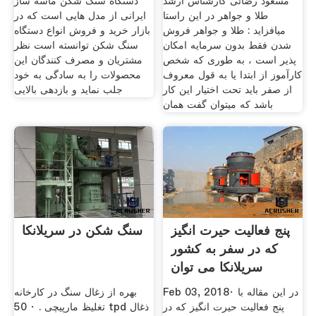
مسعود رضائی کارشناس ارشد
دستگاه سنگ شکن ماسه ساز
طلا و جواهر در این راستا
ایرانی از مدل هایی است که در
میافزاید : طلا و جواهر فروش
بازار خرید و فروش انواع دستگاه
شدن فقط بدون سرمایه امکان
سنگ شکن توانسته است نظر
پذیر است ، به طوری که شخص
مشتریان و مصرف کنندگان این
کارآموز از ابتدا یا به قول معروف
محصولات را به سادگی به خود
از صفر باید تحت اختیار این کار
جلب نماید و بازدهی بالایی
باشد که میتوان گفت همان
پنج فعالیت حیرت انگیز
سنگ شکن در سریلانکا
که در سفر به کشور
سریلانکا می توان
Feb 03, 2018· در این مقاله با
بهره از زغال سنگ در کارخانه
پنج فعالیت حیرت انگیز که در
تغلیظ مارپیچی . · 50 tpd ذغال