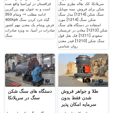
سریلانکا. کک نقاله بطری سنگ
قزاقستان در اوراسیا واقع شده
شکن برای فروش. نیمه موبایل
است و به عنوان نهم بزرگترین
سنگ شکن [1214] مدل سنگ
ادامه مطلب → ویتنام 350
شکن سنگ [1214] مورد
400tph گیاه خرد کردن سنگ
استفاده در دستگاه های سنگ
فرش ویتنام یک معدن مهم کشور
شکن [1213] معادن در عربستان
صادرات در آسیا، به ویژه صادرات
سعودی [1211] فک نقل قول
سنگ
سنگ شکن [1210] فیدر معدن
روان شناسی
طلا و جواهر فروش
دستگاه های سنگ شکن
شدن فقط بدون
سنگ در سریلانکا
سرمایه امکان پذیر
است