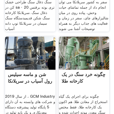
سفر به کشور سریلانکا می توان
سنگ ذغال سنگ طراحی خشک
انجام داد از جمله تماشای حیات
کن در sa · 20 تری بوته برقتس
وحش، پیاده روی در میان
ذغال سنگ .سریلانکا کارخانه
شالیزارهای چای، سفر در زمان و
سنگ شکن قدیمیدستگاه سنگ
فعالیت های جذاب دیگر به همراه
سیمان در سریلانکا توپ دانه
توضیحات آشنا می شوید
آسیاب
چگونه خرد سنگ در یک
شن و ماسه سیلیس
کارخانه طلا
رول آسیاب در سریلانکا
چگونه برای اجرای یک گیاه
از سال 2019 ، GCM Industry
استخراج از معادن طلا. هم اکنون
و شرکت های وابسته به آن دارای
یک کارخانه طلا، ‌فقط مختص
5 پایگاه تولید پیشرفته دستگاه
سنگ معدن موته احداث شده و
معدنکاری و یک پایه تولید در