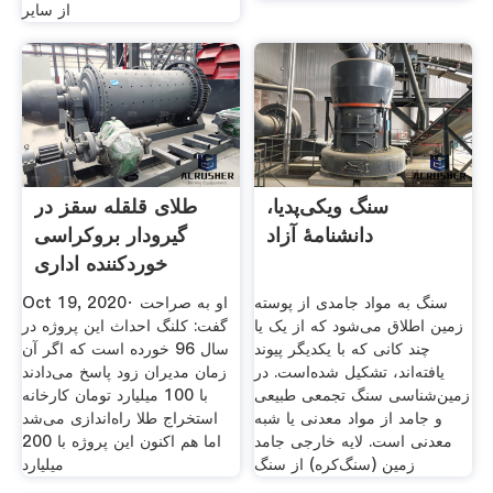
از سایر
سنگ ویکی‌پدیا،
طلای قلقله سقز در
دانشنامهٔ آزاد
گیرودار بروکراسی
خوردکننده اداری
سنگ به مواد جامدی از پوسته
Oct 19, 2020· او به صراحت
زمین اطلاق می‌شود که از یک یا
گفت: کلنگ احداث این پروژه در
چند کانی که با یکدیگر پیوند
سال 96 خورده است که اگر آن
یافته‌اند، تشکیل شده‌است. در
زمان مدیران زود پاسخ می‌دادند
زمین‌شناسی سنگ تجمعی طبیعی
با 100 میلیارد تومان کارخانه
و جامد از مواد معدنی یا شبه
استخراج طلا راه‌‌اندازی می‌شد
معدنی است. لایه خارجی جامد
اما هم اکنون این پروژه با 200
زمین (سنگ‌کره) از سنگ
میلیارد