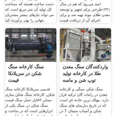
امید می‌رود که هم در سال
دست ساخت هستند که مساحت
۱۳۴۱طرحی برای تجهیز و توسعه
کل تولید آن متر مربع است که
معدن طلای موته تهیه شد و برای
می تواند نیازهای بیشتر مشتریان
اجرای آن از دریافت قیمت
جهانی را بهتر برآورده کند.
واردکنندگان سنگ معدن
سنگ کارخانه سنگ
طلا در کارخانه تولید
شکن در سریلانکا
توپ شن و ماسه
قیمت
سنگ شکن سنگی و کارخانه
قدیمی سریلانکا کارخانه سنگ
معدن در رامات گان ترکيه قرار
شکن, کارخانه سنگ شکن سازی
دارد، مهلک ترين حادثه اي است
ممتاز, »قابل حمل سنگ قیمت
که در تاريخ دپارتمان هاي سنگ
سنگ شکن در. سنگ یکی از
شکن و آسياب سيمان 1 در
ابزارهایی است که در ساخت و