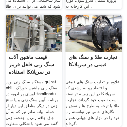
پروژه سيمان سروآسول، کوره
ساز ساختمانی از آن استفاده می
اين کارخانه به .
شود که شما می توانید برای. طلا
تجارت طلا و سنگ های
قیمت ماشین آلات
قیمتی در سریلانکا
سنگ زنی فلفل قرمز
در سریلانکا استفاده
می شود
علاوه بر تجارت سنگ های قیمتی
دستگاه سنگ زنی پودر gujrat
و اقتصاد رو به رشدی که
chili. سنگ زنی ماشین خوراک
سریلانکا در این زمینه توانسته
لوبیای پر ادویه در tamilnadu
است نصیب خود گرداند، تجارت
برنامه. آیین سنگ زنی و یا سنج
طلا با توجه به طرح ها و نقش و
زنی در دیگر مناطق این دیار از
نگارهای خاص نیز توانسته راه
جمله ابیانه نطنز نیز که به آن
خود را در بازار های جهانی هموار
جاق جاقه زنی یا جقجقه زنی
گرداند.
گفته می شود با شکلی متفاوت