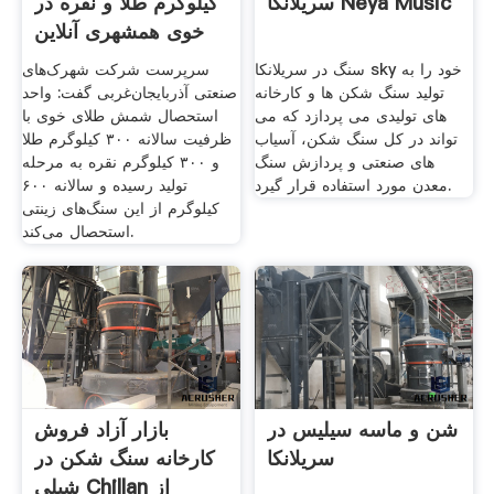
سریلانکا Neya Music
کیلوگرم طلا و نقره در
خوی همشهری آنلاین
سنگ در سریلانکا sky خود را به
سرپرست شرکت شهرک‌های
تولید سنگ شکن ها و کارخانه
صنعتی آذربایجان‌غربی گفت: واحد
های تولیدی می پردازد که می
استحصال شمش طلای خوی با
تواند در کل سنگ شکن، آسیاب
ظرفیت سالانه ۳۰۰ کیلوگرم طلا
های صنعتی و پردازش سنگ
و ۳۰۰ کیلوگرم نقره به مرحله
معدن مورد استفاده قرار گیرد.
تولید رسیده و سالانه ۶۰۰
کیلوگرم از این سنگ‌های زینتی
استحصال می‌کند.
شن و ماسه سیلیس در
بازار آزاد فروش
سریلانکا
کارخانه سنگ شکن در
شیلی Chillan از