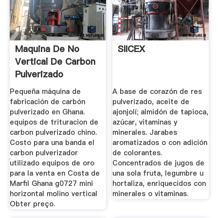
Maquina De No
SIICEX
Vertical De Carbon
Pulverizado
Pequeña máquina de
A base de corazón de res
fabricación de carbón
pulverizado, aceite de
pulverizado en Ghana.
ajonjolí; almidón de tapioca,
equipos de trituracion de
azúcar, vitaminas y
carbon pulverizado chino.
minerales. Jarabes
Costo para una banda el
aromatizados o con adición
carbon pulverizador
de colorantes.
utilizado equipos de oro
Concentrados de jugos de
para la venta en Costa de
una sola fruta, legumbre u
Marfil Ghana g0727 mini
hortaliza, enriquecidos con
horizontal molino vertical
minerales o vitaminas.
Obter preço.