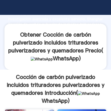
Cocción de carbón pulverizado incluidos trituradores
pulverizadores y quemadores fabricante Agarrando
fuerte capacidad de producción, fuerza de
investigación avanzada y excelente servicio, Shanghai
Cocción de carbón pulverizado incluidos trituradores
pulverizadores y quemadores proveedor crea el valor
Obtener Cocción de carbón
y aporta valores a todos los clientes.
pulverizado incluidos trituradores
pulverizadores y quemadores Precio(
WhatsApp
)
Cocción de carbón pulverizado
incluidos trituradores pulverizadores y
quemadores Introducción(
WhatsApp
)