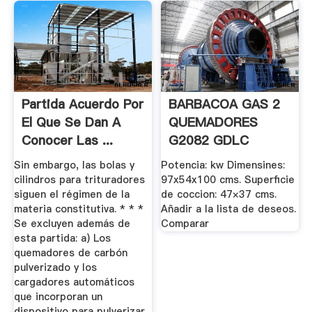
Partida Acuerdo Por
BARBACOA GAS 2
El Que Se Dan A
QUEMADORES
Conocer Las ...
G2082 GDLC
Tienda Online De ...
Sin embargo, las bolas y
Potencia: kw Dimensines:
cilindros para trituradores
97x54x100 cms. Superficie
siguen el régimen de la
de coccion: 47×37 cms.
materia constitutiva. * * *
Añadir a la lista de deseos.
Se excluyen además de
Comparar
esta partida: a) Los
quemadores de carbón
pulverizado y los
cargadores automáticos
que incorporan un
dispositivo para pulverizar