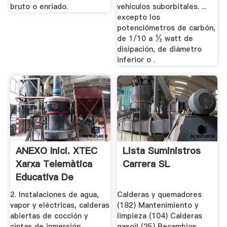
bruto o enriado.
vehículos suborbitales. ...
excepto los
potenciómetros de carbón,
de 1/10 a ½ watt de
disipación, de diámetro
inferior o .
ANEXO Inici. XTEC
Lista Suministros
Xarxa Telemàtica
Carrera SL
Educativa De
Catalunya
2. Instalaciones de agua,
Calderas y quemadores
vapor y eléctricas, calderas
(182) Mantenimiento y
abiertas de cocción y
limpieza (104) Calderas
cintas de inmersión,
gasoil (25) Recambios