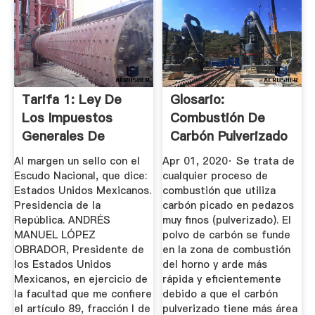
Tarifa 1: Ley De
Glosario:
Los Impuestos
Combustión De
Generales De
Carbón Pulverizado
Importación Y ...
Al margen un sello con el
Apr 01, 2020· Se trata de
Escudo Nacional, que dice:
cualquier proceso de
Estados Unidos Mexicanos.
combustión que utiliza
Presidencia de la
carbón picado en pedazos
República. ANDRÉS
muy finos (pulverizado). El
MANUEL LÓPEZ
polvo de carbón se funde
OBRADOR, Presidente de
en la zona de combustión
los Estados Unidos
del horno y arde más
Mexicanos, en ejercicio de
rápida y eficientemente
la facultad que me confiere
debido a que el carbón
el artículo 89, fracción I de
pulverizado tiene más área