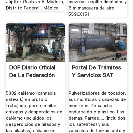
Júpiter Gustavo A. Madero,
mezclas, cepillo limpiador y
Distrito Federal . México.
6 m manguera de aire.
5596X151
DOF Diario Oficial
Portal De Trámites
De La Federación
Y Servicios SAT
5302 caÑamo (cannabis
Pulverizadores de tocador,
sativa l.) en bruto o
sus monturas y cabezas de
trabajado, pero sin hilar;
monturas. De caucho
estopas y desperdicios de
endurecido o plástico. Las
caÑamo (incluidos los
demás. Partes. ... (incluidos
desperdicios de hilados y
los satélites) y sus
las hilachas) cáñamo en
vehículos de lanzamiento y