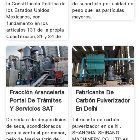
la Constitución Política de
de superficie por unidad de
los Estados Unidos
peso que las partículas
Mexicanos, con
mayores.
fundamento en los
artículos 131 de la propia
Constitución; 31 y 34 de ...
Fracción Arancelaria
Fabricante De
Portal De Trámites
Carbón Pulverizador
Y Servicios SAT
En Delhi
De seda o de desperdicios
fabricante de carbón
de seda, acondicionados
pulverizador en delhi .
para la venta al por menor,
SHANGHAI SHIBANG
pelo de Mesina (crin de
MACHINERY CO., LTD es