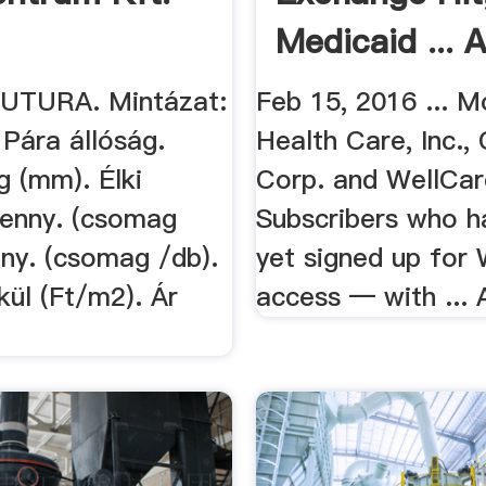
Medicaid ... A
UTURA. Mintázat:
Feb 15, 2016 ... M
Pára állóság.
Health Care, Inc.,
g (mm). Élki
Corp. and WellCare 
enny. (csomag
Subscribers who h
ny. (csomag /db).
yet signed up for
kül (Ft/m2). Ár
access — with ... 