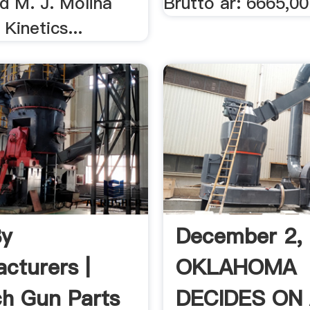
d M. J. Molina
Bruttó ár: 6665,00 
Kinetics...
By
December 2,
cturers |
OKLAHOMA
h Gun Parts
DECIDES ON