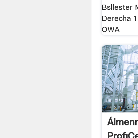
Bsllester
Derecha 15
OWA
Álmenn
ProfiC