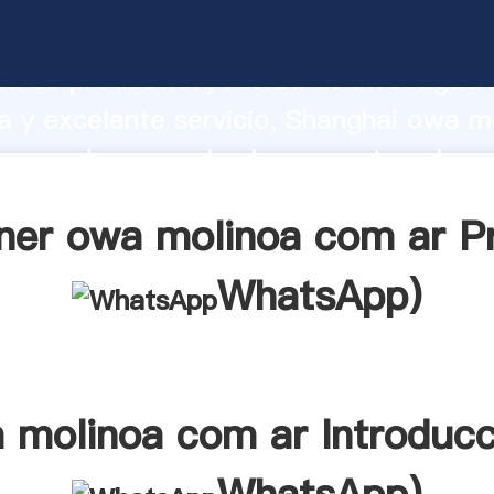
inoa com ar fabricante Agarrando fuer
d de producción, fuerza de investigaci
 y excelente servicio, Shanghai owa m
roveedor crea el valor y aporta valore
s clientes.
ner owa molinoa com ar Pr
WhatsApp
)
 molinoa com ar Introducc