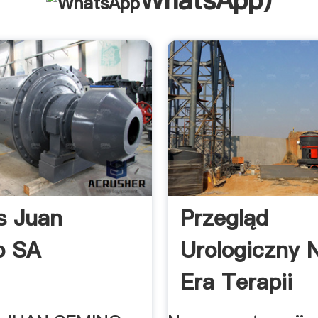
WhatsApp
)
s Juan
Przegląd
o SA
Urologiczny 
Era Terapii
Hormonalnej