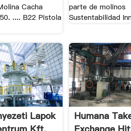
 Molina Cacha
parte de molinos
0. .... B22 Pistola
Sustentabilidad In
yezeti Lapok
Humana Tak
entrum Kft.
Exchange Hit