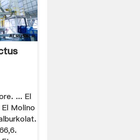
ictus
re. ... El
 El Molino
alburkolat.
66,6.