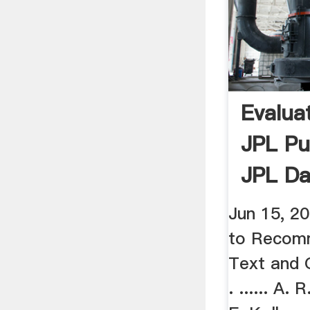
Evalua
JPL Pu
JPL Da
.
Jun 15, 2
to Recom
Text and 
. ...... A.