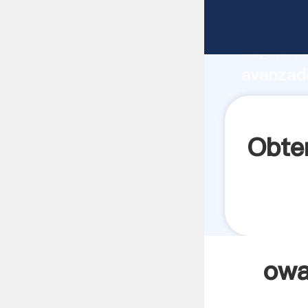
owa mol
capacida
avanzada
com ar p
todos lo
Obte
owa