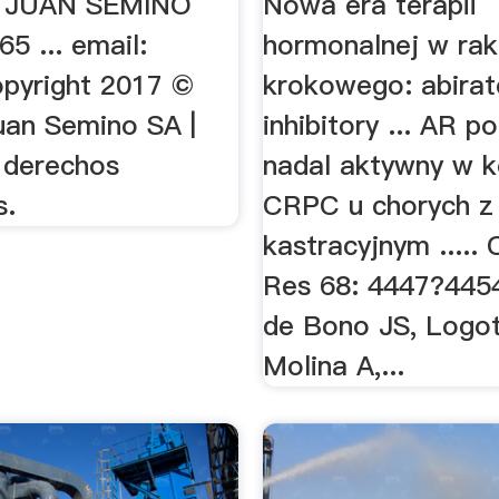
 JUAN SEMINO
Nowa era terapii
5 ... email:
hormonalnej w rak
pyright 2017 ©
krokowego: abirate
uan Semino SA |
inhibitory ... AR p
 derechos
nadal aktywny w 
s.
CRPC u chorych z
kastracyjnym .....
Res 68: 4447?4454
de Bono JS, Logot
Molina A,...