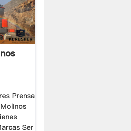
inos
res Prensa
 Molinos
ienes
arcas Ser