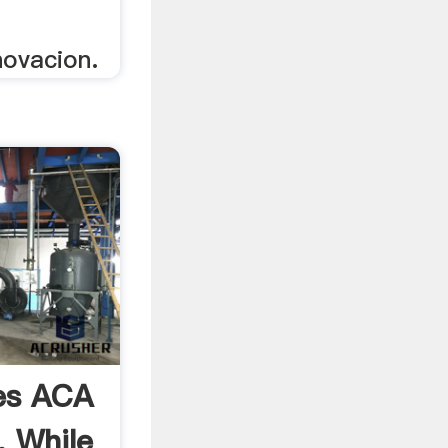
novacion.
es ACA
, While