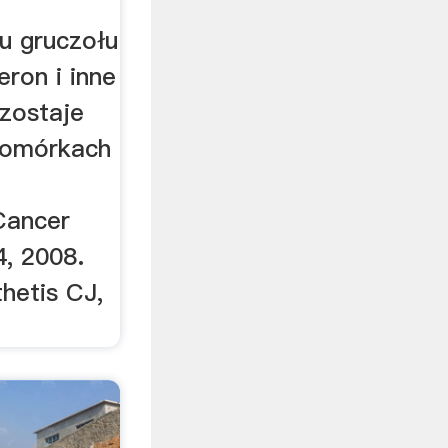
u gruczołu
ron i inne
ozostaje
komórkach
 Cancer
, 2008.
hetis CJ,