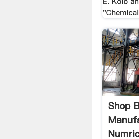
E. Kolb an
"Chemical 
Shop 
Manufa
Numric