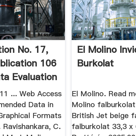
tion No. 17,
El Molino Inv
blication 106
Burkolat
ta Evaluation
011 ... Web Access
El Molino. Read mo
mended Data in
Molino falburkolat
Graphical Formats
British Jet beige f
 R. Ravishankara, C.
falburkolat 33,3 x 