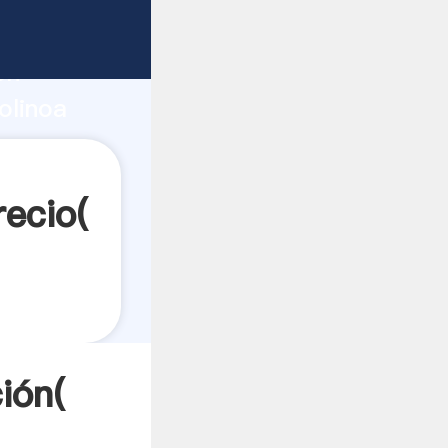
te
ón
olinoa
s a
ecio(
ión(