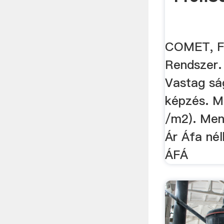
COMET, F
Rendszer. 
Vastag sá
képzés. M
/m2). Men
Ár Áfa nél
ÁFÁ