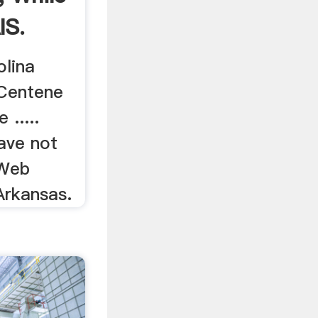
IS.
olina
 Centene
.....
ave not
 Web
Arkansas.