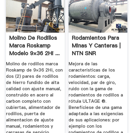
Molino De Rodillos
Rodamientos Para
Marca Roskamp
Minas Y Canteras |
Modelo 9×36 2Hi ...
NTN SNR
Molino de rodillos marca
Mejora de las
Roskamp de 9×36 2Hi, con
características de los
dos (2) pares de rodillos
rodamientos: carga,
de hierro fundido de alta
velocidad, par de giro,
calidad con ajuste manual,
ruido con la gama de
construido en acero al
rodamientos de rodillos a
carbon completo con
rótula ULTAGE ®.
cubiertas, alimentador de
Benefíciese de una gama
rodillos, puerta de
adaptada a las exigencias
alimentacion de ajuste
de sus aplicaciones: por
manual, rodamientos y
ejemplo con los
carcasas de servicio
rodamientos de rodillos a .