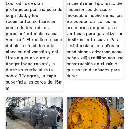
Molino De 2
Acero Inoxidable ...
Los rodillos están
Encuentre un tipo único de
Cauchos 9inch
protegidos por una cuña de
rodamientos de acero
seguridad, y los
inoxidable. hecho de nailon.
rodamientos se lubrican
Se pueden utilizar como
con la de los rodillos
accesorios de puertas o
peración/potencia manual
ventanas para garantizar un
Ventaja 1 El rodillo se hace
deslizamiento suave. Para
del hierro fundido de la
resistencia a los daños en
aleación del vanadio y del
condiciones adversas como
titanio que es duro y
baños, elija rodillos con una
desgasteque resiste, la
construcción de aluminio
dureza superficial está
que estén diseñados para
sobre 70degree, la capa
durar.
superficial es cerca de 15m
m.