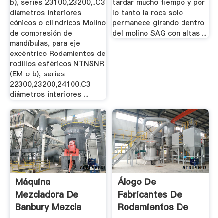
b), series 23100,23200,..C3
tardar mucho tiempo y por
diámetros interiores
lo tanto la roca solo
cónicos o cilíndricos Molino
permanece girando dentro
de compresión de
del molino SAG con altas ...
mandíbulas, para eje
excéntrico Rodamientos de
rodillos esféricos NTNSNR
(EM o b), series
22300,23200,24100.C3
diámetros interiores ...
Máquina
Álogo De
Mezcladora De
Fabricantes De
Banbury Mezcla
Rodamientos De