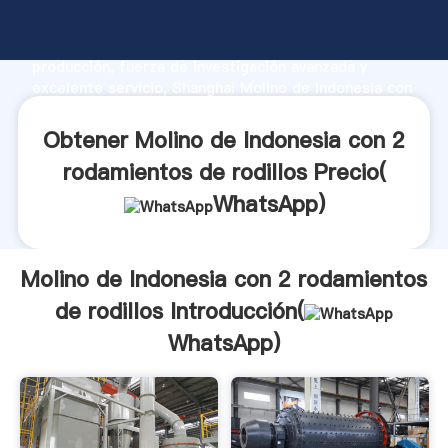
Molino de Indonesia con 2 rodamientos de rodillos
fabricante Agarrando fuerte capacidad de
producción, fuerza de investigación avanzada y
excelente servicio, Shanghai Molino de Indonesia con
2 rodamientos de rodillos proveedor crea el valor y
aporta valores a todos los clientes.
Obtener Molino de Indonesia con 2
rodamientos de rodillos Precio(
WhatsApp
)
Molino de Indonesia con 2 rodamientos
de rodillos Introducción(
WhatsApp
)