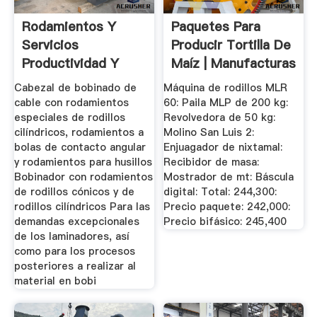
Rodamientos Y
Paquetes Para
Servicios
Producir Tortilla De
Productividad Y
Maíz | Manufacturas
Fiabilidad Para La ...
Lenin
Cabezal de bobinado de
Máquina de rodillos MLR
cable con rodamientos
60: Paila MLP de 200 kg:
especiales de rodillos
Revolvedora de 50 kg:
cilíndricos, rodamientos a
Molino San Luis 2:
bolas de contacto angular
Enjuagador de nixtamal:
y rodamientos para husillos
Recibidor de masa:
Bobinador con rodamientos
Mostrador de mt: Báscula
de rodillos cónicos y de
digital: Total: 244,300:
rodillos cilíndricos Para las
Precio paquete: 242,000:
demandas excepcionales
Precio bifásico: 245,400
de los laminadores, así
como para los procesos
posteriores a realizar al
material en bobi