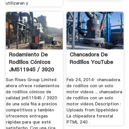
utilizaran y
Rodamiento De
Chancadora De
Rodillos Cónicos
Rodillos YouTube
JM511945 / 3920
Single Row ...
Sun Rises Group Limited
Feb 24, 2014· chancadora
ahora ofrece rodamientos
de rodillos con un solo
de rodillos cónicos de
motor videos ... chancadora
calidad jm511945 / 3920
de rodillos con un solo
de una sola fila a precios
motor videos Description :
competitivos y también
Uploads from lippelvideo
ofrecemos entregas
La chipeadora forestal
rápidas para que esté
PTML 240 .
satisfecho. Con una rica