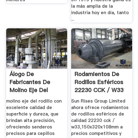
la más amplia de la
industria hoy en día, tanto
...
Álogo De
Rodamientos De
Fabricantes De
Rodillos Esféricos
Molino Eje Del
22230 CCK / W33
Rodillo De Alta ...
...
molino eje del rodillo con
Sun Rises Group Limited
excelente calidad de
ahora ofrece rodamientos
superficie y dureza, que
de rodillos esféricos de
brindan alta precisión,
calidad 22230 cck /
ofreciendo senderos
w33,150x320x108mm a
precisos para cepillos
precios competitivos y