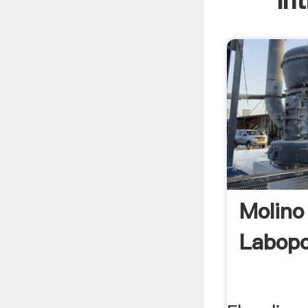
In
Molino
Labopo