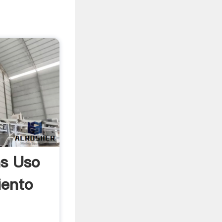
as Uso
iento