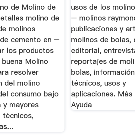
...
lino de Molino de
usos de los molin
etalles molino de
– molinos raymond
de molinos
publicaciones y ar
s de cemento en –
molinos de bolas,
ar los productos
editorial, entrevis
d buena Molino
reportajes de mol
ara resolver
bolas, información
n del molino
técnicos, usos y
 del consumo bajo
aplicaciones. Más 
a y mayores
Ayuda
 técnicos,
as...