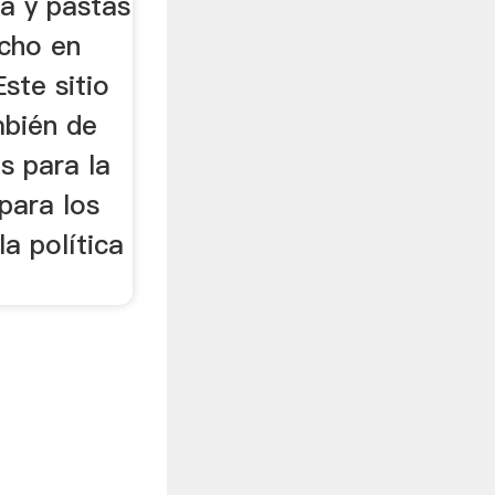
ma y pastas
echo en
ste sitio
mbién de
s para la
 para los
la política