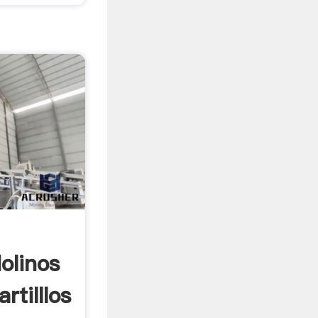
olinos
rtilllos