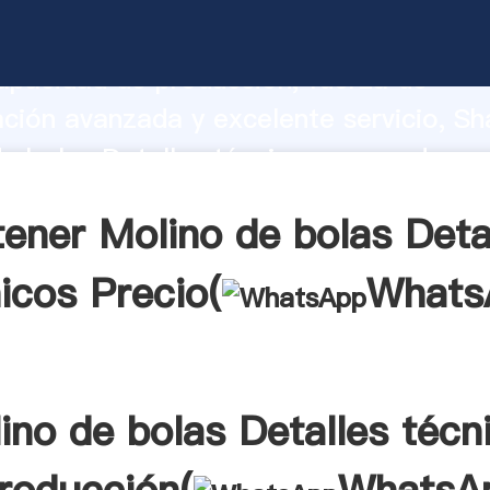
e bolas Detalles técnicos fabricante 
apacidad de producción, fuerza de
ación avanzada y excelente servicio, Sh
e bolas Detalles técnicos proveedor cr
aporta valores a todos los clientes.
ener Molino de bolas Deta
icos Precio(
Whats
ino de bolas Detalles técn