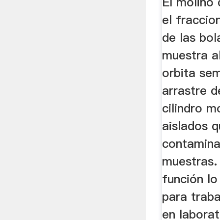
El molino
el fracci
de las bol
muestra al
orbita sem
arrastre d
cilindro m
aislados q
contamina
muestras.
función l
para trab
en laborat