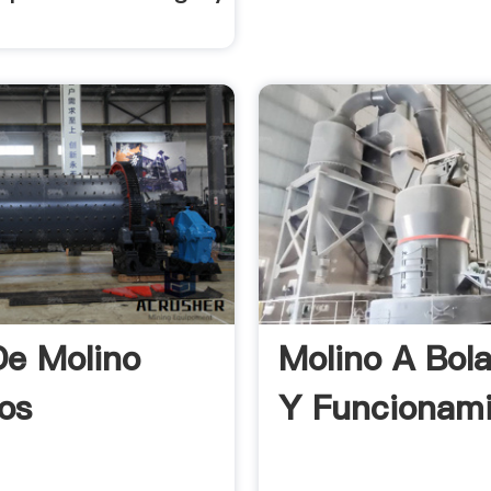
De Molino
Molino A Bol
ios
Y Funcionam