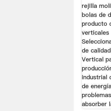
rejilla mo
bolas de d
producto 
verticale
Seleccion
de calida
Vertical p
producció
industrial
de energí
problemas
absorber l