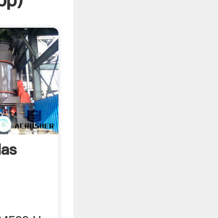
pp
)
las