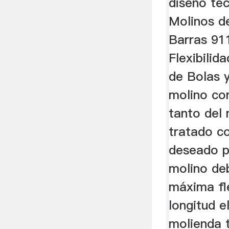
diseño té
Molinos d
Barras 91
Flexibilid
de Bolas y
molino co
tanto del 
tratado c
deseado p
molino de
máxima fle
longitud e
molienda 