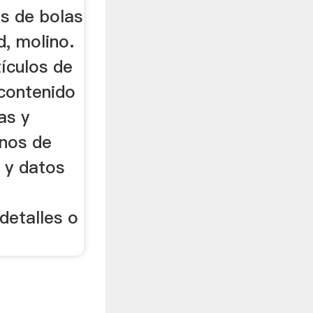
os de bolas
, molino.
tículos de
 contenido
tas y
inos de
 y datos
detalles o