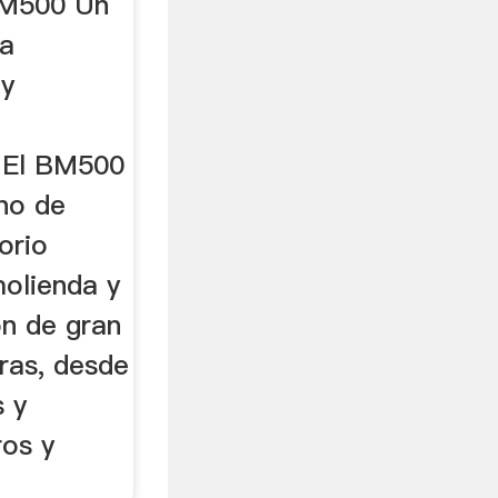
BM500 Un
la
 y
 El BM500
ino de
orio
molienda y
n de gran
ras, desde
s y
ros y