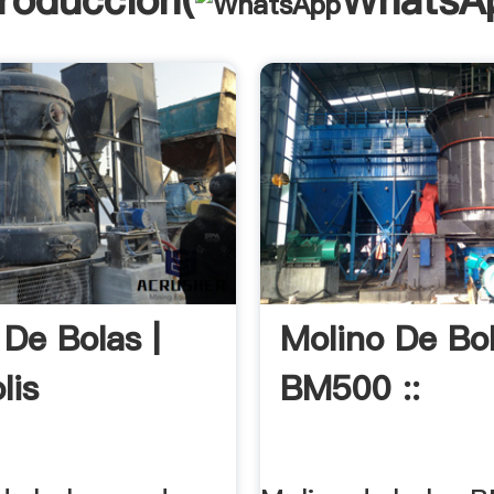
troducción(
WhatsA
 De Bolas |
Molino De Bo
lis
BM500 ::