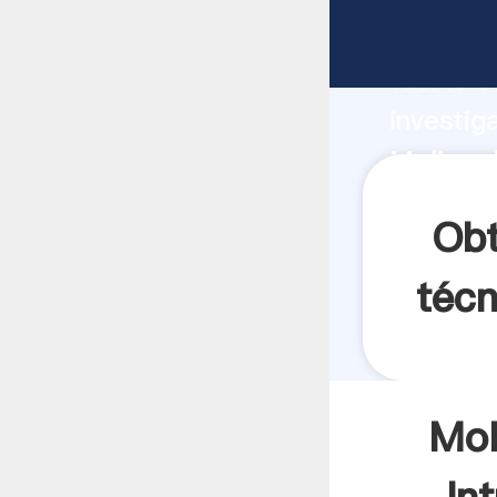
Molino d
fuerte c
investig
Molino d
valor y 
Obt
técn
Mol