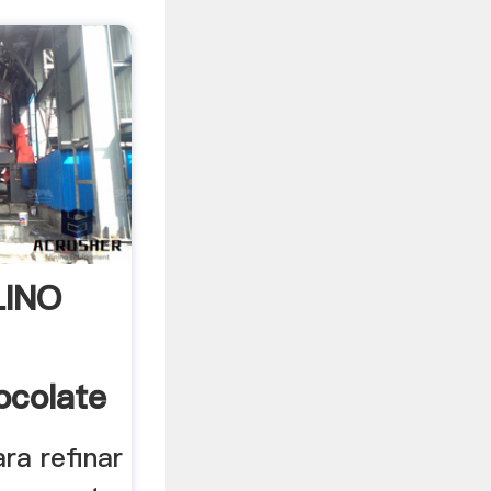
LINO
ocolate
ra refinar