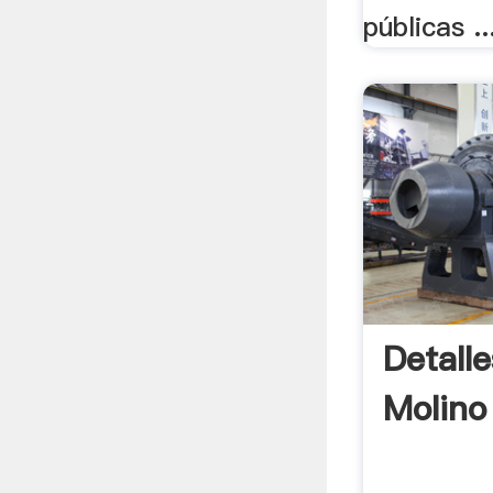
públicas ..
Detall
Molino