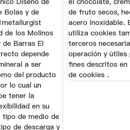
cnico Diseño de
el chocolate, cre
e Bolas y de
de fruto secos, h
1metallurgist
acero inoxidable. E
ad de los Molinos
utiliza cookies ta
 de Barras El
terceros necesaria
rrecto depende
operación y útiles
mineral a ser
fines descritos en 
omo del producto
de cookies .
or lo cual un
be tener la
xibilidad en su
l tipo de medio de
tipo de descarga y