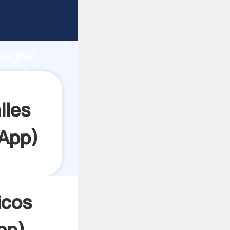
Agarrando
anghai
ea el
lles
App
)
icos