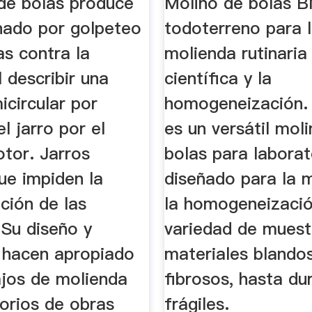
 de bolas produce
Molino de bolas 
onado por golpeteo
todoterreno para 
as contra la
molienda rutinaria
 describir una
científica y la
icircular por
homogeneización.
el jarro por el
es un versátil mol
otor. Jarros
bolas para laborat
ue impiden la
diseñado para la 
ción de las
la homogeneizació
 Su diseño y
variedad de muest
o hacen apropiado
materiales blando
ajos de molienda
fibrosos, hasta du
orios de obras
frágiles.