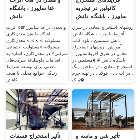
کائولین در نیجریه
غنا سایپرز ، باشگاه
سایپرز ، باشگاه دانش
دانش
روشهای استخراج معادن در شرق
اثرات csr و معدن در غنا سایپرز
آفریقاسایپرز ، باشگاه دانش.
، باشگاه دانش; معدن‌کاری
دانش مسلمین دانلود كتاب
مسئولانه > > > > معدن‌کاری
آموزش . روشهای استخراج
مسئولانه «مسئولیت اجتماعی
معادن در شرق آفریقاسایپرز ،
شرکتی» در معدن‌کاری، اشاره به
باشگاه دانش # #مسلمین در
اقدامات داوطلبانه شرکت‌های
استخراج معادن ، در ساختن رنگ
معدنی برای توسعه شرایط
، در آب دادن فولاد ، در تهیه چرم
زندگی جوامع محلی با هدف
و ک�
کاهش
تأثیر شن و ماسه و
تأثیر استخراج فسفات