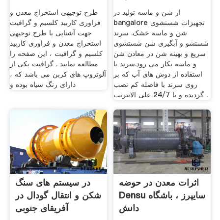
از شن و ماسه تولید در
طرح توجیهی استخراج معدن و
bangalore تجهیزات شستشوی
فراوری کاربید کلسیم و گرافیت
شن و ماسه خشک. سرند
جهت آشنایی با طرح توجیهی
شستشو و آبگیری شن شستشوی
استخراج معدن و فراوری کاربید
سریع و بهینه شن در معادن شن
کلسیم و گرافیت ، این صفحه را
و ماسه بکار می رود.سرند با
مطالعه نمایید . گرافیت یکی از
استفاده از دوش های آب که بر
آلوتروپ های کربن می باشد که ،
روی سرند با فاصله کم نصب
دارای رنگ سیاه بوده و
گردیده و با 24/7 على الانترنت .
اثرات معدن در حوضه
در سیستم های سنگ
Densu سایپرز ، باشگاه
شکن و انتقال گودال در
دانش
آفریقای جنوبی