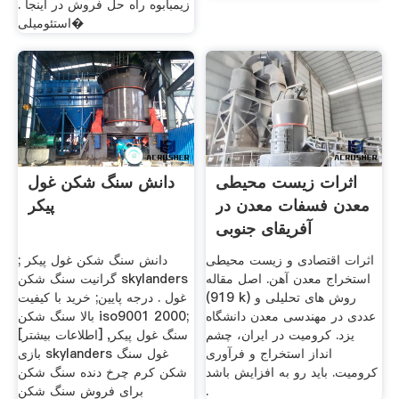
زیمبابوه راه حل فروش در اینجا .
استئومیلی�
اثرات زیست محیطی
دانش سنگ شکن غول
معدن فسفات معدن در
پیکر
آفریقای جنوبی
اثرات اقتصادی و زیست محیطی
دانش سنگ شکن غول پیکر ;
استخراج معدن آهن. اصل مقاله
گرانیت سنگ شکن skylanders
(919 k) روش های تحلیلی و
غول . درجه پایین; خرید با کیفیت
عددی در مهندسی معدن دانشگاه
بالا سنگ شکن iso9001 2000;
یزد. کرومیت در ایران، چشم
سنگ غول پیکر, [اطلاعات بیشتر]
انداز استخراج و فرآوری
بازی skylanders غول سنگ
کرومیت. باید رو به افزایش باشد
شکن کرم چرخ دنده سنگ شکن
.
برای فروش سنگ شکن