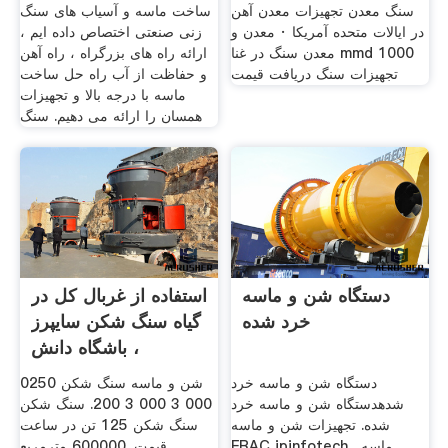
سنگ معدن تجهیزات معدن آهن
ساخت ماسه و آسیاب های سنگ
در ایالات متحده آمریکا · معدن و
زنی صنعتی اختصاص داده ایم ،
معدن سنگ در غنا mmd 1000
ارائه راه های بزرگراه ، راه آهن
تجهیزات سنگ دریافت قیمت
و حفاظت از آب راه حل ساخت
ماسه با درجه بالا و تجهیزات
همسان را ارائه می دهیم. سنگ
دستگاه شن و ماسه
استفاده از غربال کل در
خرد شده
گیاه سنگ شکن سایپرز
، باشگاه دانش
دستگاه شن و ماسه خرد
شن و ماسه سنگ شکن 0250
شدهدستگاه شن و ماسه خرد
000 3 000 3 200. سنگ شکن
شده. تجهیزات شن و ماسه
سنگ شکن 125 تن در ساعت
FRAC jpinfotech . ماسه
قیمت. 600000 مترمربع