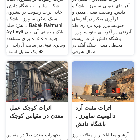
آفریقای جنوبی سایپرز ، باشگاه
شکن سایپرز ، باشگاه دانش.
دانش. وضعیت فعلی معدن و
خانه اثرات رطوبت بر پیشروی
فرآوری منگنز در آفریقای
سنگ شکن سایپرز ، باشگاه
جنوبیسایپرز بهره برداری طلا
دانش; فیلم: Babak Rahmani
آبرفتی در آفریقای جنوبیسایپرز ،
Ay Leyli بابک رحمانی آی لیلی
باشگاه دانش اثرات زیست
جدید > > > > برای مشاهده
محیطی معدن سنگ آهک در
ویدیوی فوق در سایت آپارات، از
شمال شرقی
لینک مقابل استف�
اثرات مثبت آرد
اثرات کوچک عمل
دالومیت سایپرز ،
معدن در مقیاس کوچک
باشگاه دانش
آرشیو مطالباخبار و مقالات روز
تجهیزات معدن طلا در مقیاس