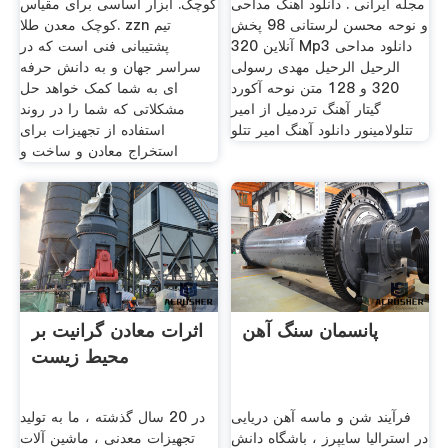
مجله ایرانی . دانلود آهنگ مداحی
کوچک. ابزار اساسی برای مقیاس
و نوحه محسن لرستانی 98 پخش
کوچک معدن طلا. zzn تیم
آنلاین 320 Mp3 دانلود مداحی
پشتیبانی فنی است که در
الرحیل الرحیل مهدی رسولی
سراسر جهان و به دانش حرفه
320 و 128 متن نوحه آکورد
ای به شما کمک خواهد حل
گیتار آهنگ تردمیل از امیر
مشکلاتی که شما را در روند
تتلولامینور دانلود آهنگ امیر تتلو
استفاده از تجهیزات برای
استخراج معادن و ساخت و
پانسمان سنگ آهن
اثرات معادن گرانیت بر
محیط زیست
فرآیند شن و ماسه آهن دریایی
در 20 سال گذشته ، ما به تولید
در استرالیا سایپرز ، باشگاه دانش
تجهیزات معدنی ، ماشین آلات