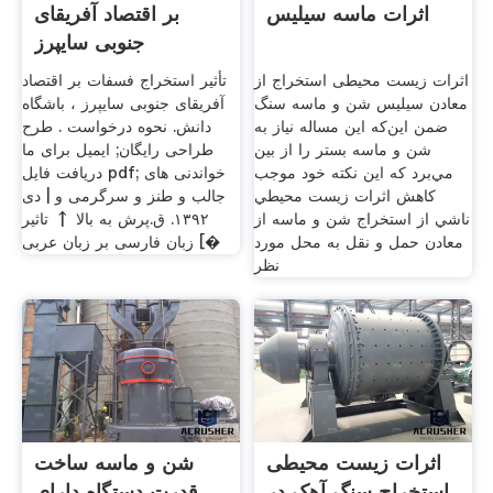
اثرات ماسه سیلیس
بر اقتصاد آفریقای
جنوبی سایپرز
اثرات زیست محیطی استخراج از
تأثیر استخراج فسفات بر اقتصاد
معادن سیلیس شن و ماسه سنگ
آفریقای جنوبی سایپرز ، باشگاه
ضمن اين‌كه اين مساله نياز به
دانش. نحوه درخواست . طرح
شن و ماسه بستر را از بين
طراحی رایگان; ایمیل برای ما
مي‌برد كه اين نكته خود موجب
دریافت فایل pdf; خواندنی های
كاهش اثرات زيست محيطي
جالب و طنز و سرگرمی و | دی
ناشي از استخراج شن و ماسه از
۱۳۹۲. ق.پرش به بالا ↑ تاثیر
معادن حمل و نقل به محل مورد
زبان فارسی بر زبان عربی [�
نظر
اثرات زیست محیطی
شن و ماسه ساخت
استخراج سنگ آهک در
قدرت دستگاه دارای