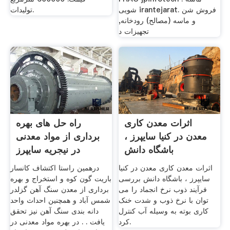
شویی irantejarat. فروش شن
تولیدات.
و ماسه (مصالح) رودخانه,
تجهیزات د
اثرات معدن کاری
راه حل های بهره
معدن در کنیا سایپرز ،
برداری از مواد معدنی
باشگاه دانش
در نیجریه سایپرز
اثرات معدن کاری معدن در کنیا
درهمین راستا اکتشاف کانسار
سایپرز ، باشگاه دانش بررسی
باریت گون کوه و استخراج و بهره
فرآیند ذوب نرخ انجماد را می
برداری از معدن سنگ آهن گزلدر
توان با نرخ ذوب و شدت خنک
شمس آباد و همچنین احداث واحد
کاری بوته به وسیله آب کنترل
دانه بندی سنگ آهن نیز تحقق
کرد.
یافت . . در بهره مواد معدنی در