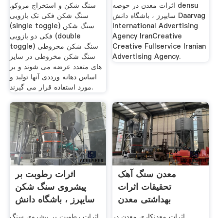
اثرات معدن در حوضه densu
سنگ شکن و استخراج مروکو.
سایپرز ، باشگاه دانش Daarvag
سنگ شکن فکی تک بازویی
International Advertising
(single toggle) سنگ شکن
Agency IranCreative
فکی دو بازویی (double
Creative Fullservice Iranian
toggle) سنگ شکن مخروطی
Advertising Agency.
سنگ شکن مخروطی در سایز
های متعدد عرضه می شوند و بر
اساس دهانه ورددی آنها تولید و
مورد استفاده قرار می گیرند.
معدن سنگ آهک
اثرات رطوبت بر
تحقیقات اثرات
پیشروی سنگ شکن
بهداشتی معدن
سایپرز ، باشگاه دانش
اثرات معدنکاری معدن در
اثرات رطوبت بر پیشروی سنگ