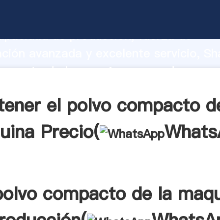
o compacto de la maquina fabricante A
apacidad de producción, fuerza de
ación avanzada y excelente servicio, Sh
mpacto de la maquina proveedor crea e
 valores a todos los clientes.
tener el polvo compacto de
uina Precio(
Whats
polvo compacto de la maq