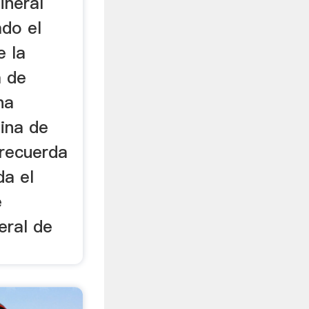
ineral
do el
e la
a de
na
ina de
recuerda
da el
e
eral de