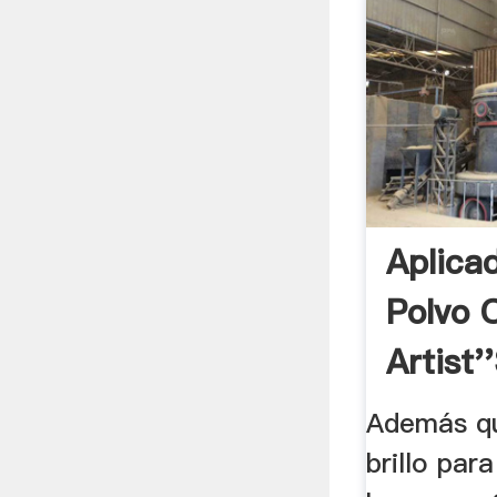
Aplica
Polvo 
Artist'
Además qu
brillo par