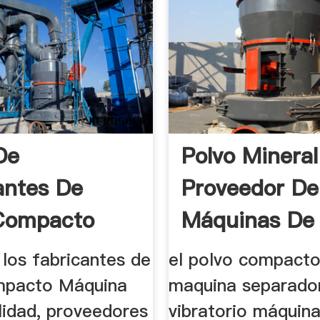
De
Polvo Mineral
antes De
Proveedor De
Compacto
Máquinas De
a De Alta ...
Llenado
los fabricantes de
el polvo compacto
mpacto Máquina
maquina separado
lidad, proveedores
vibratorio máquin