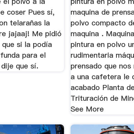
 el polvo a la
pintura en polvo m
e coser Pues sí,
maquina de prensa
on telarañas la
polvo compacto d
re jajaaj! Me pidió
maquina . Maquin
que si la podía
pintura en polvo u
 funda para el
rudimentaria máqu
 dije que sí.
prensado que nos 
a una cafetera le 
acabado Planta d
Trituración de Min
See More