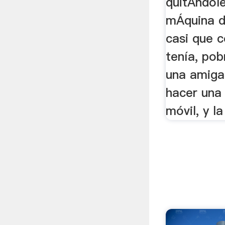
quitÁndole
mÁquina d
casi que c
tenía, pob
una amiga 
hacer una
móvil, y la