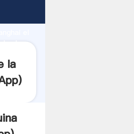
garrando
anghai el
l valor
 la
App
)
uina