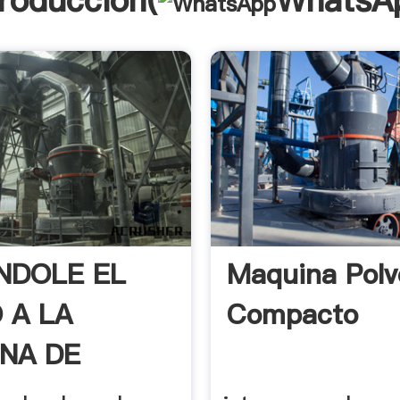
troducción(
WhatsA
NDOLE EL
Maquina Polv
 A LA
Compacto
NA DE
R