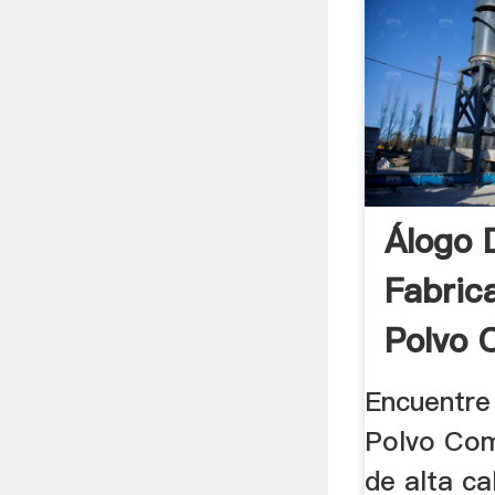
Álogo 
Fabric
Polvo 
Máquin
Encuentre 
Polvo Co
de alta ca