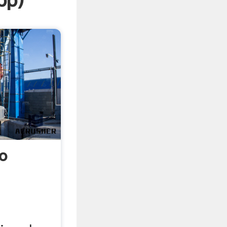
pp
)
o