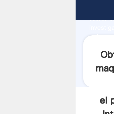
el polv
fuerte c
investig
polvo co
y aporta
Ob
maq
el 