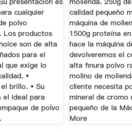
Su presentación es
molienda. 250g de
ara cualquier
calidad pequeño m
de polvo
máquina de molie
 Los productos
1500g proteína en
Choice son de alta
hace la máquina de
ñados para el
devolveremos el c
l que exige lo
alta finura polvo 
alidad. •
molino de molienda
el brillo. • Su
cliente necesita p
el ideal para
mineral de cromo
 empaque de polvo
pequeño de la Má
.
More