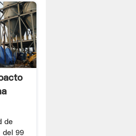
pacto
na
d de
 del 99