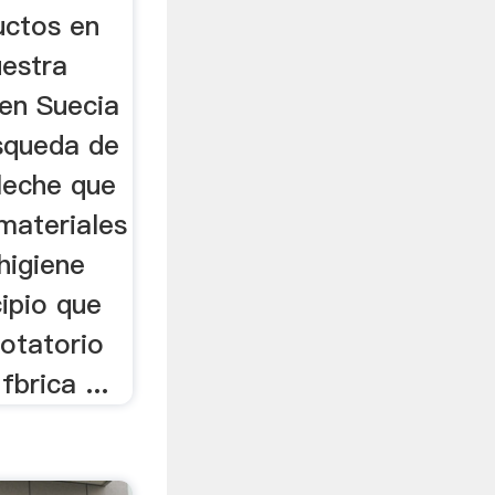
uctos en
estra
 en Suecia
squeda de
leche que
materiales
higiene
ipio que
rotatorio
brica ...