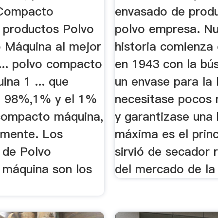
 Compacto
envasado de prod
 productos Polvo
polvo empresa. Nu
Máquina al mejor
historia comienza
... polvo compacto
en 1943 con la bú
ina 1 ... que
un envase para la 
l 98%,1% y el 1%
necesitase pocos 
compacto máquina,
y garantizase una 
amente. Los
máxima es el princ
 de Polvo
sirvió de secador 
máquina son los
del mercado de la f