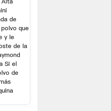
 Alta
ini
nda de
 polvo que
 y le
oste de la
raymond
 Si el
olvo de
 más
quina