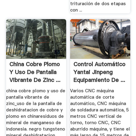
trituración de dos etapas
con ...
China Cobre Plomo
Control Automático
Y Uso De Pantalla
Yantai Jinpeng
Vibrante De Zinc ...
Equipamiento De ...
china cobre plomo y uso de
Varios CNC máquina
pantalla vibrante de
automática de corte
zinc_uso de la pantalla de
automático, CNC máquina
deshidratacion de cobre y
de soldadura automática, 5
plomo en chinaresiduos de
metros CNC vertical de
mineral de manganeso de
torno, torno CNC, CNC
indonesia. negro tungsteno
aburrido máquina, y tiene el
mineral deshidratacion
más largo de 15 metros de