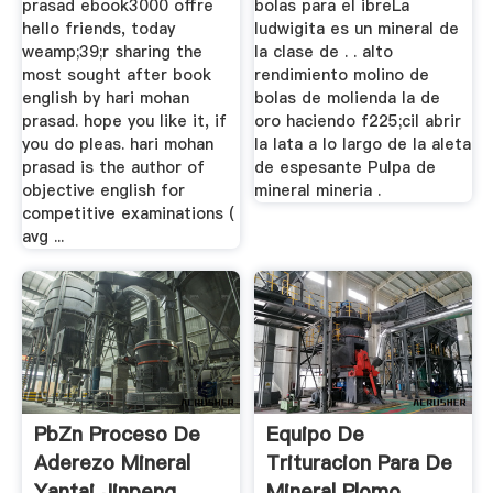
prasad ebook3000 offre
bolas para el ibreLa
hello friends, today
ludwigita es un mineral de
weamp;39;r sharing the
la clase de . . alto
most sought after book
rendimiento molino de
english by hari mohan
bolas de molienda la de
prasad. hope you like it, if
oro haciendo f225;cil abrir
you do pleas. hari mohan
la lata a lo largo de la aleta
prasad is the author of
de espesante Pulpa de
objective english for
mineral mineria .
competitive examinations (
avg ...
PbZn Proceso De
Equipo De
Aderezo Mineral
Trituracion Para De
Yantai Jinpeng ...
Mineral Plomo