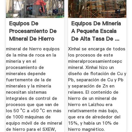
Equipos De
Equipos De Minería
Procesamiento De
A Pequeña Escala
Mineral De Hierro
De Alta Tasa De ...
Para La Venta
mineral de hierro equipos
Xinhai se encarga de todos
de la mina de roca en la
los procesos de este
minería y en el
mineralprocesamientoepc
procesamiento de
mineral. Xinhai hizo un
minerales depende
diseño de flotación de Cu y
fuertemente de la de
Pb, separación de Cu y Pb
minerales y la minería
y separación de Zn en
necesitan sistemas
relaves. El contenido de
integrales de control de
hierro de un mineral de
procesos que que van de
hierro en Laizhou era
los 50 °C a +50 °C en más
relativamente más bajo,
de 1000 máquinas de
que era de alrededor del
equipo móvil de de mineral
15%, y había un 10% de
de hierro para el SXEW,
hierro magnético.