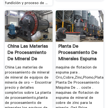
fundición y proceso de ...
China Las Materias
Planta De
De Procesamiento
Procesamiento De
De Mineral De
Minerales Espuma
Mineral ...
De Mineral De ...
China Las materias de
maquina de flotacion de
procesamiento de mineral
espuma para .
de mineral de equipos de
Oro,Cobre,Zinc,Plomo,Plata
minería de oro – Encontrar
Planta De Procesamiento
precio y detalles
Máquina De .. . coste .
completos sobre La planta
maquinas de flotacion de
de procesamiento,planta
espuma de mineral de
de procesamiento de
cobre de zinc para la
minerales,los equipos de
mineria;. Get Price .