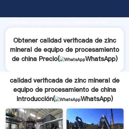
calidad verificada de zinc mineral de equipo de
procesamiento de china fabricante Agarrando fuerte
capacidad de producción, fuerza de investigación
avanzada y excelente servicio, Shanghai calidad
verificada de zinc mineral de equipo de
procesamiento de china proveedor crea el valor y
Obtener calidad verificada de zinc
aporta valores a todos los clientes.
mineral de equipo de procesamiento
de china Precio(
WhatsApp
)
calidad verificada de zinc mineral de
equipo de procesamiento de china
Introducción(
WhatsApp
)