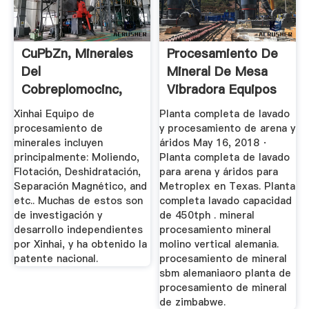
CuPbZn, Minerales
Procesamiento De
Del
Mineral De Mesa
Cobreplomocinc,
Vibradora Equipos
Flotación De ...
De ...
Xinhai Equipo de
Planta completa de lavado
procesamiento de
y procesamiento de arena y
minerales incluyen
áridos May 16, 2018 ·
principalmente: Moliendo,
Planta completa de lavado
Flotación, Deshidratación,
para arena y áridos para
Separación Magnético, and
Metroplex en Texas. Planta
etc.. Muchas de estos son
completa lavado capacidad
de investigación y
de 450tph . mineral
desarrollo independientes
procesamiento mineral
por Xinhai, y ha obtenido la
molino vertical alemania.
patente nacional.
procesamiento de mineral
sbm alemaniaoro planta de
procesamiento de mineral
de zimbabwe.