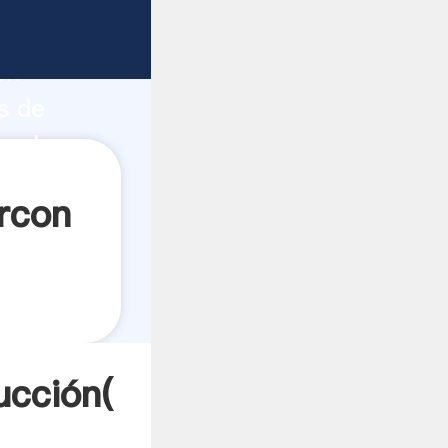
o fuerte
ón
s de
 valores
arcon
ucción(