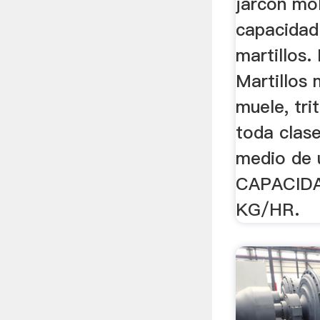
jarcon mol
capacidad
martillos.
Martillos
muele, tri
toda clas
medio de 
CAPACIDA
KG/HR.