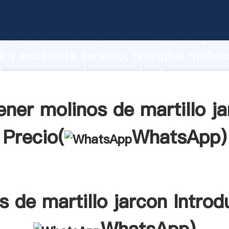
de martillo jarcon fabricante Agarrand
d de producción, fuerza de investigaci
 y excelente servicio, Shanghai molino
 jarcon proveedor crea el valor y aporta
los clientes.
ner molinos de martillo j
Precio(
WhatsApp
)
s de martillo jarcon Introd