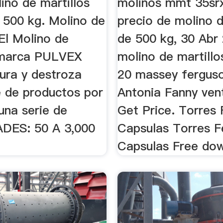
ino de martillos
molinos mmt 35srx
 500 kg. Molino de
precio de molino d
 El Molino de
de 500 kg, 30 Abr
 marca PULVEX
molino de martill
tura y destroza
20 massey fergus
e de productos por
Antonia Fanny vent
una serie de
Get Price. Torres
DES: 50 A 3,000
Capsulas Torres 
Capsulas Free dow