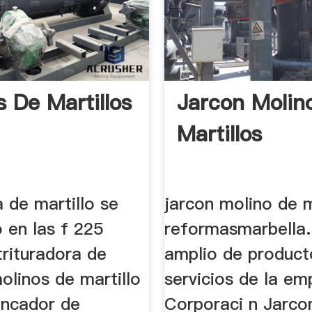
s De Martillos
Jarcon Molin
Martillos
a de martillo se
jarcon molino de m
 en las f 225
reformasmarbella.
trituradora de
amplio de product
olinos de martillo
servicios de la em
ancador de
Corporaci n Jarco