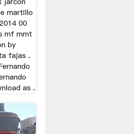
 jarcon
e martillo
 2014 00
os mf mmt
on by
a fajas .
 Fernando
Fernando
nload as .