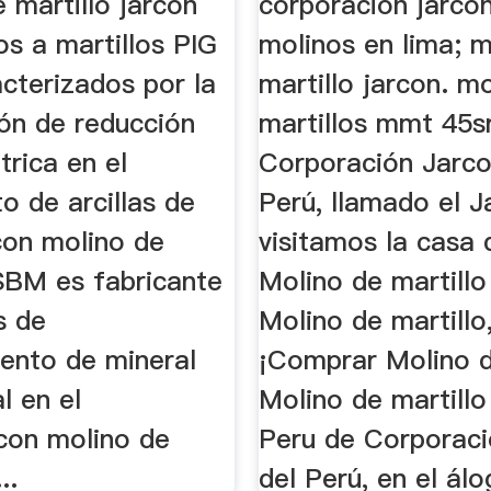
 martillo jarcon
corporacion jarco
s a martillos PIG
molinos en lima; m
cterizados por la
martillo jarcon. m
ión de reducción
martillos mmt 45s
rica en el
Corporación Jarco
o de arcillas de
Perú, llamado el J
con molino de
visitamos la casa 
 SBM es fabricante
Molino de martill
s de
Molino de martillo
ento de mineral
¡Comprar Molino d
l en el
Molino de martill
con molino de
Peru de Corporaci
..
del Perú, en el álog