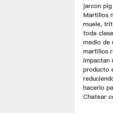
jarcon pig
Martillos
muele, tri
toda clas
medio de 
martillos 
impactan 
producto e
reduciend
hacerlo pa
Chatear c