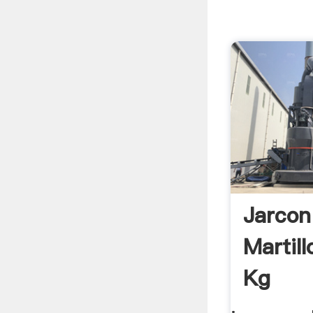
Jarcon
Martil
Kg