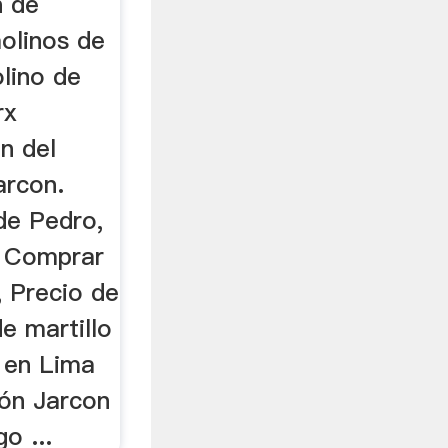
n de
olinos de
olino de
rx
n del
arcon.
de Pedro,
o Comprar
, Precio de
e martillo
o en Lima
ón Jarcon
o ...