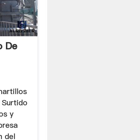
o De
artillos
 Surtido
os y
presa
n del