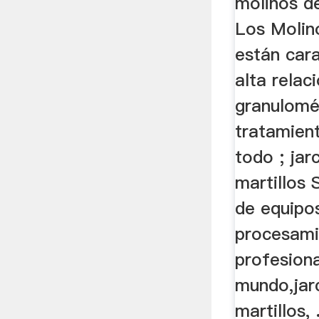
molinos de
Los Molino
están cara
alta relac
granulomét
tratamient
todo ; jar
martillos
de equipo
procesami
profesiona
mundo,jar
martillos, .