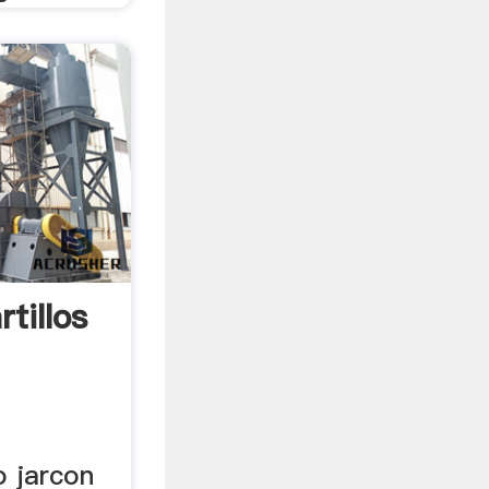
tillos
o jarcon