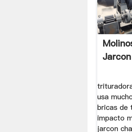
Molino
Jarcon
triturador
usa mucho
bricas de 
impacto m
jarcon ch