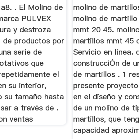
 a8. . El Molino de
molino de martillo
 marca PULVEX
molino de martill
tura y destroza
mmt 20 45. molin
e de productos por
martillos mmt 45 c
una serie de
Servicio en línea.
rotativos que
construcciÓn de u
repetidamente el
de martillos . 1 r
n su interior,
presente proyecto
o su tamaño hasta
en el diseño y con
sar a través de .
de un molino de ti
on ventas
martillos, que ten
capacidad aproxi