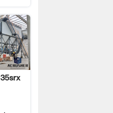
35srx