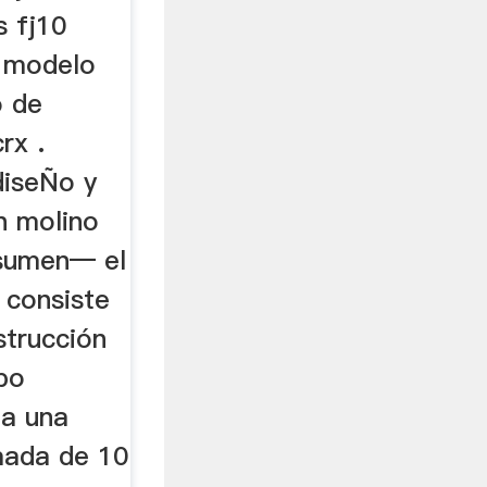
s fj10
o modelo
o de
rx .
 diseÑo y
n molino
esumen— el
 consiste
strucción
po
ga una
mada de 10