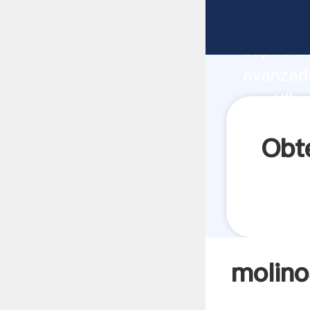
molinos 
capacida
avanzada
martillo
a todos 
Obte
molino