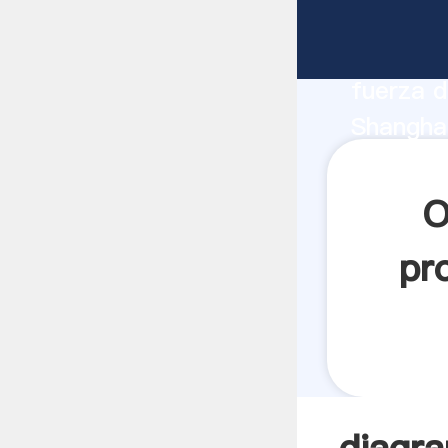
diagrama
fabrican
fuerza d
Shanghai
proveedo
clientes.
O
pr