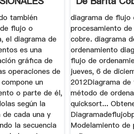
SIONALES
De Barita Co
do también
diagrama de flujo
de flujo o
procesamiento de 
a, el diagrama de
cobre. diagrama de
entos es una
ordenamiento dia
ación gráfica de
flujo de ordenami
tas operaciones de
jueves, 6 de dicie
e compone un
2012Diagrama de f
nto o parte de él,
método de ordena
dolas según la
quicksort... Obten
a de cada una y
Diagramadeflujob
endo la secuencia
Modelamiento de 