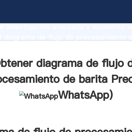
 de flujo de procesamiento de barita
te Agarrando fuerte capacidad de prod
e investigación avanzada y excelente se
 diagrama de flujo de procesamiento d
r crea el valor y aporta valores a todo
btener diagrama de flujo 
ocesamiento de barita Prec
WhatsApp
)