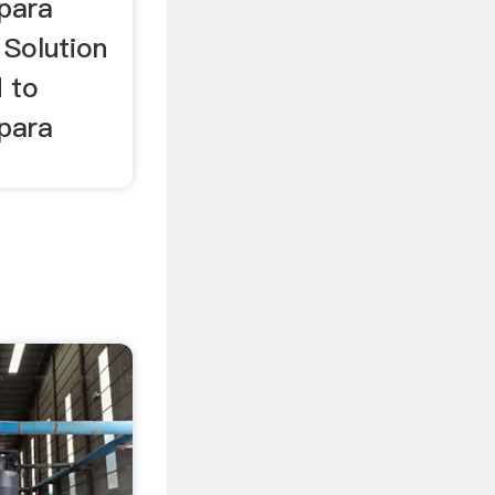
 para
 Solution
d to
 para