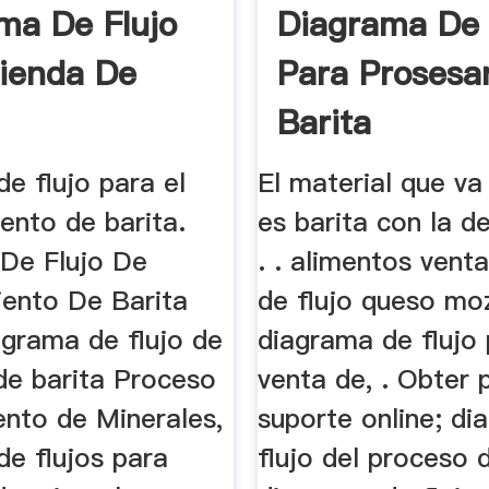
ma De Flujo
Diagrama De 
ienda De
Para Prosesa
Barita
e flujo para el
El material que va
ento de barita.
es barita con la d
De Flujo De
. . alimentos vent
ento De Barita
de flujo queso mo
agrama de flujo de
diagrama de flujo 
de barita Proceso
venta de, . Obter 
ento de Minerales,
suporte online; d
de flujos para
flujo del proceso d