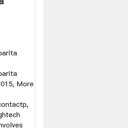
a
barita
barita
2015, More
contactp,
ghtech
involves