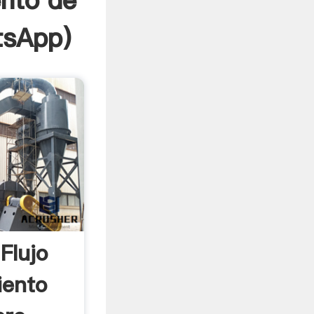
ento de
tsApp
)
Flujo
iento