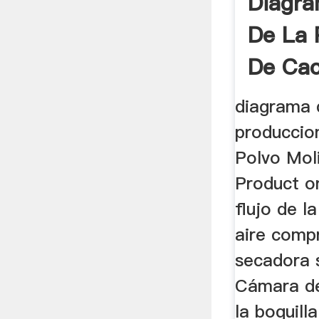
Diagra
De La 
De Cao
diagrama d
produccion
Polvo Mol
Product o
flujo de l
aire comp
secadora s
Cámara de
la boquill