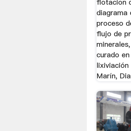
flotacion 
diagrama 
proceso d
flujo de 
minerales
curado en
lixiviació
Marín, Dia