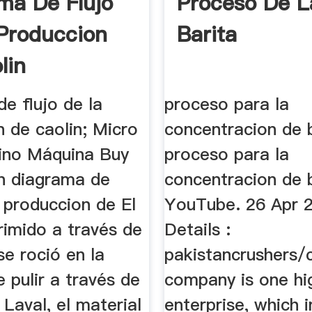
ma De Flujo
Proceso De L
Produccion
Barita
lin
e flujo de la
proceso para la
 de caolin; Micro
concentracion de 
ino Máquina Buy
proceso para la
n diagrama de
concentracion de 
a produccion de El
YouTube. 26 Apr 
rimido a través de
Details :
e roció en la
pakistancrushers/
 pulir a través de
company is one hi
a Laval, el material
enterprise, which 