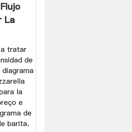
Flujo
r La
 a tratar
ensidad de
a diagrama
zzarella
para la
preço e
iagrama de
e barita.