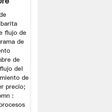
bre
 de
barita
 flujo de
grama de
ento
mbre de
lujo del
miento de
er precio;
pmn :
procesos