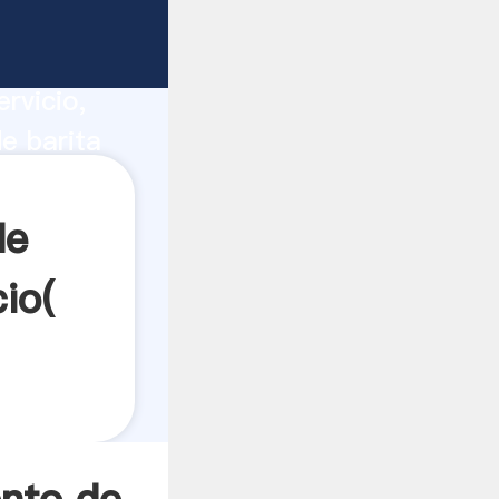
ucción,
rvicio,
e barita
s los
de
io(