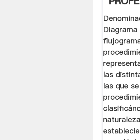
PROFE
EN .
Denomina
Diagrama 
flujogram
procedimi
represent
las distin
las que s
procedimie
clasificán
naturalez
estableci