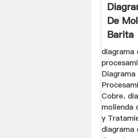
Diagra
De Mol
Barita
diagrama d
procesami
Diagrama 
Procesami
Cobre. di
molienda 
y Tratami
diagrama 