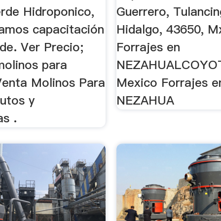
erde Hidroponico,
Guerrero, Tulancin
amos capacitación
Hidalgo, 43650, Mx
de. Ver Precio;
Forrajes en
molinos para
NEZAHUALCOYOT
 Venta Molinos Para
Mexico Forrajes e
utos y
NEZAHUA
s .