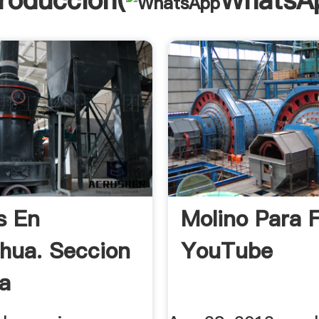
troducción(
WhatsA
s En
Molino Para F
hua. Seccion
YouTube
la