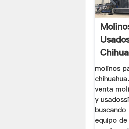
Molino
Usado
Chihua
Estrell
molinos pa
chihuahua
venta mol
y usadossi
buscando 
equipo de