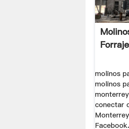
Molino
Forraj
molinos pa
molinos pa
monterrey
conectar 
Monterrey,
Facebook.