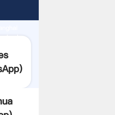
arrando
anghai
 el valor
es
sApp
)
hua