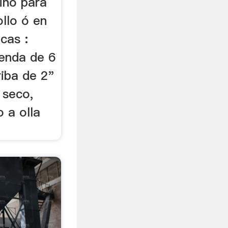
ino para
ollo ó en
cas :
enda de 6
riba de 2"
 seco,
o a olla