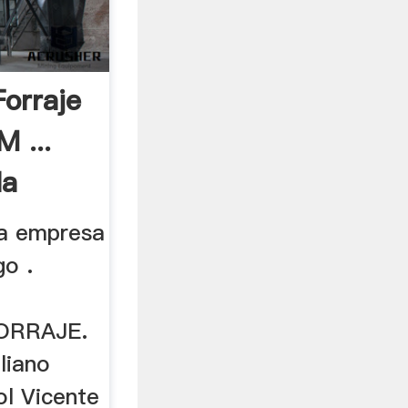
Forraje
 ...
la
la empresa
o .
ORRAJE.
liano
l Vicente