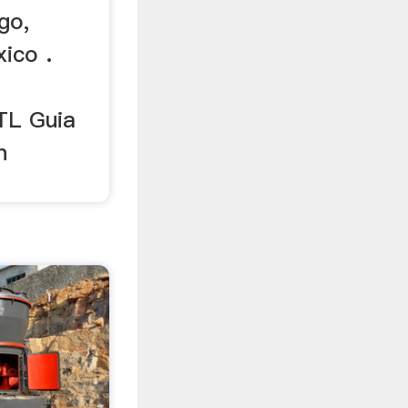
go,
ico .
L Guia
n