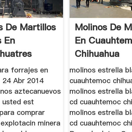
s De Martillos
Molinos De Ma
s En
En Cuauhte
huatres
Chihuahua
as
ra forrajes en
molinos estrella b
. 24 Abr 2014
cuauhtemoc chihu
inos aztecanuevos
molinos estrella b
 usted est
cd cuauhtemoc ch
para comprar
molinos estrella b
 explotacin minera
cd cuauhtemoc ch