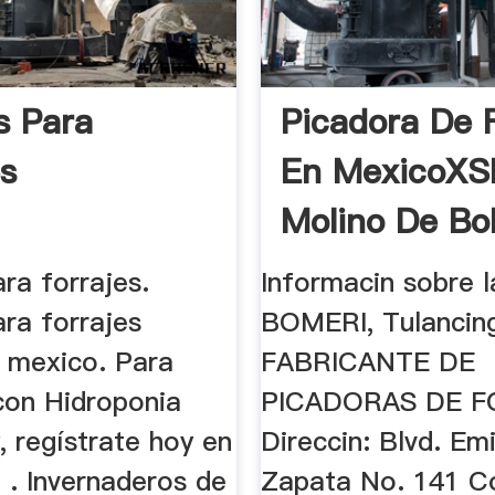
s Para
Picadora De 
es
En MexicoXSM
Molino De Bo
ra forrajes.
Informacin sobre 
ra forrajes
BOMERI, Tulancing
 mexico. Para
FABRICANTE DE
con Hidroponia
PICADORAS DE F
 regístrate hoy en
Direccin: Blvd. Emi
 . Invernaderos de
Zapata No. 141 Co