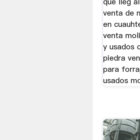
que lleg a
venta de 
en cuauht
venta mol
y usados 
piedra ve
para forra
usados mol