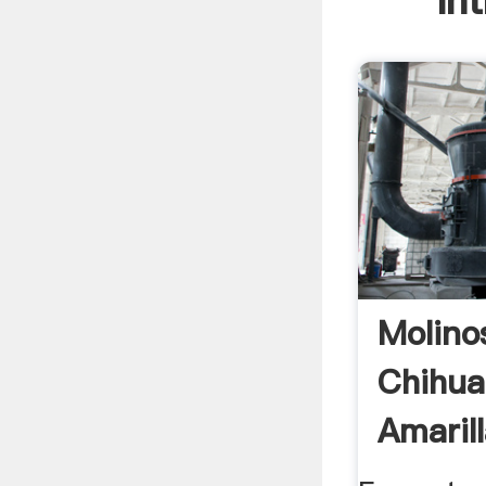
In
Molino
Chihua
Amaril