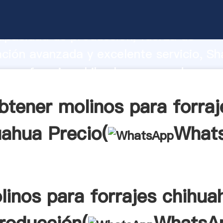
para forrajes chihuahua fabricante Ag
apacidad de producción, fuerza de
ación avanzada y excelente servicio, Sh
para forrajes chihuahua proveedor crea
 valores a todos los clientes.
btener molinos para forraj
uahua Precio(
What
linos para forrajes chihua