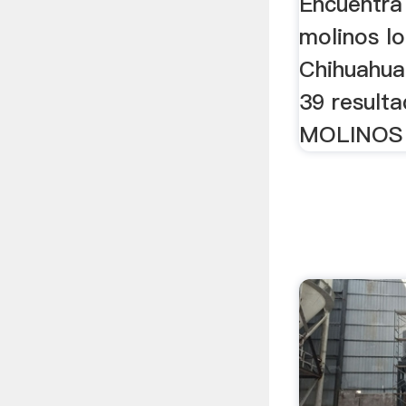
Encuentra
molinos l
Chihuahua
39 result
MOLINOS 