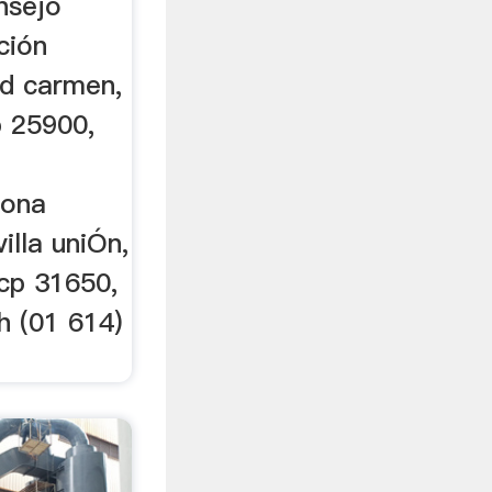
nsejo
ción
d carmen,
p 25900,
zona
illa uniÓn,
 cp 31650,
ih (01 614)