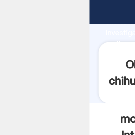
molinos 
fuerte c
investig
molinos 
y aporta
O
chih
mo