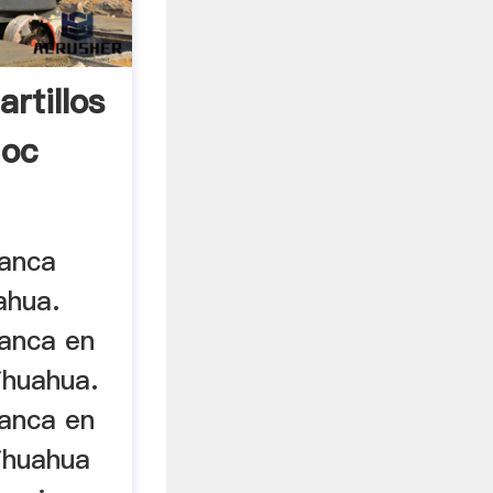
rtillos
moc
lanca
ahua.
lanca en
ihuahua.
lanca en
ihuahua