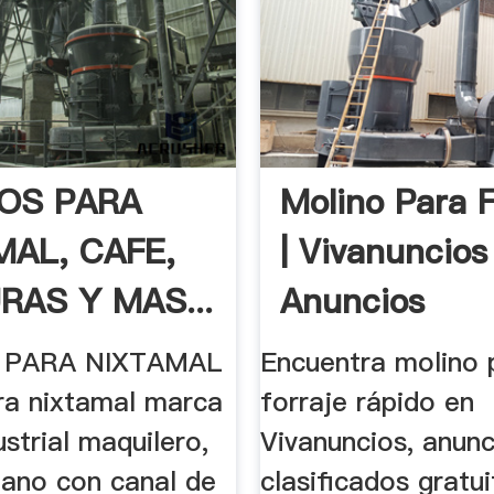
OS PARA
Molino Para F
MAL, CAFE,
| Vivanuncios
RAS Y MAS...
Anuncios
Clasificados 
 PARA NIXTAMAL
Encuentra molino 
ra nixtamal marca
forraje rápido en
strial maquilero,
Vivanuncios, anunc
ano con canal de
clasificados gratu