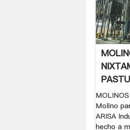
MOLIN
NIXTA
PASTU
MOLINOS
Molino pa
ARISA Indu
hecho a m