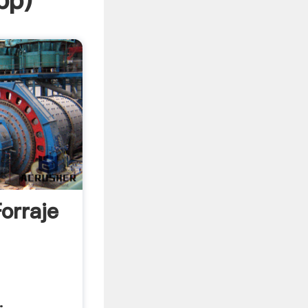
pp
)
orraje