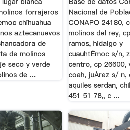
l lugar blanca
Base de datos Co
molinos forrajeros
Nacional de Pobla
emoc chihuahua
CONAPO 24180, c
inos aztecanuevos
molinos del rey, c
chancadora de
ramos, hidalgo y
nta de molinos
cuauhtÉmoc s/n, 
je seco y verde
centro, cp 26600, v
inos de ...
coah, juÁrez s/ n,
aquiles serdan, ch
451 51 78,, c ...