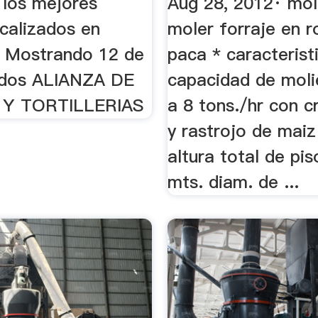
 los mejores
Aug 28, 2012· mol
ocalizados en
moler forraje en r
 Mostrando 12 de
paca * caracteristi
ados ALIANZA DE
capacidad de moli
Y TORTILLERIAS
a 8 tons./hr con c
y rastrojo de maiz
altura total de pis
mts. diam. de ...