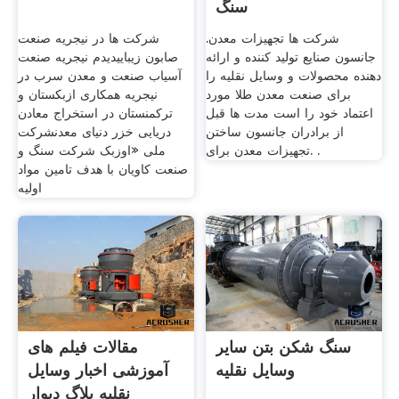
سنگ
شرکت ها تجهیزات معدن.
شرکت ها در نیجریه صنعت
جانسون صنایع تولید کننده و ارائه
صابون زیباییدیدم نیجریه صنعت
دهنده محصولات و وسایل نقلیه را
آسیاب صنعت و معدن سرب در
برای صنعت معدن طلا مورد
نیجریه همکاری ازبکستان و
اعتماد خود را است مدت ها قبل
ترکمنستان در استخراج معادن
از برادران جانسون ساختن
دریایی خزر دنیای معدنشرکت
تجهیزات معدن برای. .
ملی «اوزبک شرکت سنگ و
صنعت کاویان با هدف تامین مواد
اولیه
سنگ شکن بتن سایر
مقالات فیلم های
وسایل نقلیه
آموزشی اخبار وسایل
نقلیه بلاگ دیوار