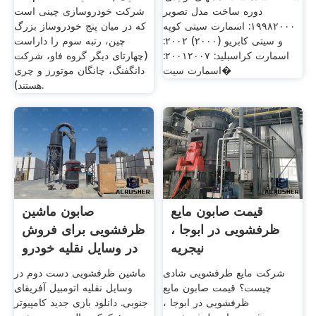
دوره ساخت مدل تصویر
شرکت خودروسازی چینی است
۱۹۹۸۲۰۰۰: اسمارت سیتی کوپه
که در میان پنج خودروساز بزرگ
و سیتی کابریو (۲۰۰۰) ۲۰۰۲:
چین، رتبه سوم را داراست
اسمارت کراسبلید: ۲۰۰۱۲۰۰۷:
(چهارتای دیگر گروه فاو، شرکت
اسمارت سیت�
دانگفنگ، چانگان موتورز و چری
هستند).
قیمت صابون مایع
صابون ماشین
ظرفشویی در ابوجا ،
ظرفشویی برای فروش
نیجریه
در وسایل نقلیه خودرو
الکساندرا
شرکت مایع ظرفشویی شادی
ماشین ظرفشویی دست دوم در
چیست؟ قیمت صابون مایع
وسایل نقلیه اتومبیل آفریقای
ظرفشویی در ابوجا ،
جنوبی. دانلود بازی جدید کامپیوتر