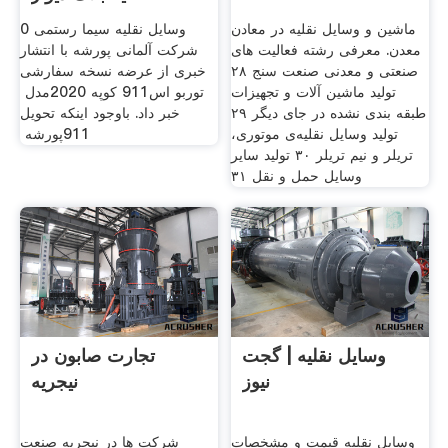
ماشین و وسایل نقلیه در معادن
وسایل نقلیه سیما رستمی 0
معدن. معرفی رشته فعالیت های
صنعتی و معدنی صنعت سنج ۲۸
تولید ماشین آلات و تجهیزات
‬مدل‭ ‬2020‭ ‬کوپه‭ ‬911‭ ‬توربو‭ ‬اس‭
طبقه بندی نشده در جای دیگر ۲۹
تولید وسایل نقلیه‌ی موتوری،
‬پورشه‭ ‬911
تریلر و نیم تریلر ۳۰ تولید سایر
وسایل حمل و نقل ۳۱
وسایل نقلیه | گجت
تجارت صابون در
نیوز
نیجریه
وسایل نقلیه قیمت و مشخصات
شرکت ها در نیجریه صنعت