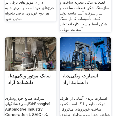
قطعات یدکی نیجریه ساخت و
دارای موتورهای برقی در
سازسنگ شکن قطعات ساخت و
چرخ‌های خود است و می‌تواند به
ساز,شرکت آسیا ماسه توليد
هر نوع خودروی برقی دلخواه
كننده تأسيسات كامل سنگ
تبدیل شود.
شکن,آسیا ماسه,, کارخانه تولید
آسفالت موبایل
اسمارت ویکی‌پدیا،
سایک موتور ویکی‌پدیا،
دانشنامهٔ آزاد
دانشنامهٔ آزاد
اسمارت برندی آلمانی از طرف
شرکت صنایع خودروسازی
شرکت دایملر آ گ است که به
شانگهای (انگلیسی:Shanghai
ساخت خودروهای میکروکار
Automotive Industry
شناخته شده‌است. مدلهای تولیدی.
Corporation یا SAIC) یک