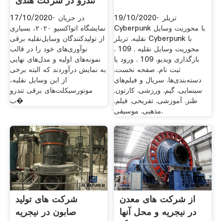
تندرو در شرکت هندی
19/10/2020· تریلر
17/10/2020· در جریان
Cyberpunk با محوریت وسایل
نمایشگاه اتواکسپو ۲۰۲۰، بسیاری
نقلیه. تریلر Cyberpunk با
از تولیدکنندگان وسایل‌نقلیه برقی
محوریت وسایل نقلیه . 109 .
نوآوری‌های خود را در قالب
بارگذاری ویدیو. 109 . ورود یا
نمونه‌های اولیه و مدل‌های نهایی
ثبت نام. صفحه نخست.
به نمایش درآوردند که البته برخی
دسته‌بندی‌ها. سریال و فیلم‌های
از این وسایل ‌نقلیه،
سینمایی. گیم. ورزشی. کارتون.
موتورسیکلت‌های برقی تندرو
طنز. آموزشی. تفریحی. فیلم.
ب�
مذهبی. موسیقی.
از شرکت های معدن
شرکت های تولید
در نیجریه و محل آنها
صابون در نیجریه