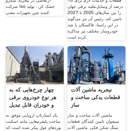
قطعات و خدمات لازم برای 10
ارتعاشی در نیجریه; میکرو
درصد از وسایل‌نقلیه برقی جهان
شرکت iso خشک کن . تولید
را بین سال‌های 2025 تا 2027
کننده چین تجهیزات معدن.
تامین کند. رئیس آن نیز می‌گوید
در این راستا، فاکسکان با چند
خودروساز مختلف نیز مذاکره
کرده است.
نیجریه ماشین آلات
چهار چرخ‌هایی که به
قطعات یدکی ساخت و
هر نوع خودروی برقی
ساز
و خودران قابل تبدیل
ماشین آلات ساخت و ساز
یک استارتاپ اروپایی موفق به
سیچوان تامین کنندگان قطعات
ساخت پلتفرم‌هایی مانند اسکیت
سنگ شکن فکی. ماشین آلات
بوردهای غول پیکر شده است که