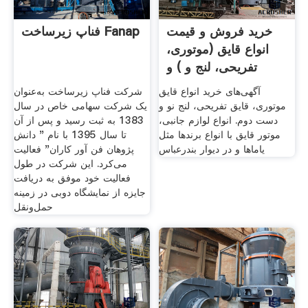
خرید فروش و قیمت
فناپ زیرساخت Fanap
انواع قایق (موتوری،
تفریحی، لنج و ) و
آگهی‌های خرید انواع قایق
شرکت فناپ زیرساخت به‌عنوان
موتوری، قایق تفریحی، لنج نو و
یک شرکت سهامی خاص در سال
دست دوم. انواع لوازم جانبی،
1383 به ثبت رسید و پس از آن
موتور قایق با انواع برندها مثل
تا سال 1395 با نام " دانش
یاماها و در دیوار بندرعباس
پژوهان فن آور کاران" فعالیت
می‌کرد. این شرکت در طول
فعالیت خود موفق به دریافت
جایزه از نمایشگاه دوبی در زمینه
حمل‌ونقل