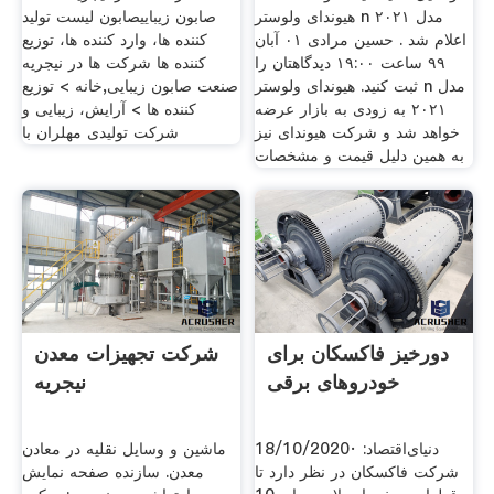
هیوندای ولوستر n مدل ۲۰۲۱
صابون زیباییصابون لیست تولید
اعلام شد . حسین مرادی ۰۱ آبان
کننده ها، وارد کننده ها، توزیع
۹۹ ساعت ۱۹:۰۰ دیدگاهتان را
کننده ها شرکت ها در نیجریه
ثبت کنید. هیوندای ولوستر n مدل
صنعت صابون زیبایی,خانه > توزیع
۲۰۲۱ به زودی به بازار عرضه
کننده ها > آرایش، زیبایی و
خواهد شد و شرکت هیوندای نیز
شرکت تولیدی مهلران با
به همین دلیل قیمت و مشخصات
دورخیز فاکسکان برای
شرکت تجهیزات معدن
خودروهای برقی
نیجریه
18/10/2020· دنیای‌اقتصاد:
ماشین و وسایل نقلیه در معادن
شرکت فاکسکان در نظر دارد تا
معدن. سازنده صفحه نمایش