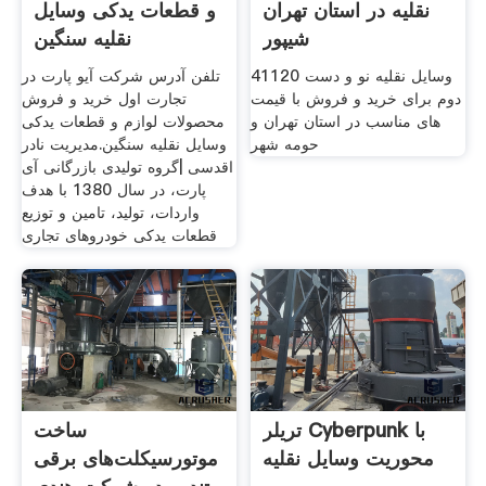
نقلیه در استان تهران
و قطعات یدکی وسایل
شیپور
نقلیه سنگین
41120 وسایل نقلیه نو و دست
تلفن آدرس شرکت آیو پارت در
دوم برای خرید و فروش با قیمت
تجارت اول خرید و فروش
های مناسب در استان تهران و
محصولات لوازم و قطعات یدکی
حومه شهر
وسایل نقلیه سنگین.مدیریت نادر
اقدسی |گروه تولیدی بازرگانی آی
پارت، در سال 1380 با هدف
واردات، تولید، تامین و توزیع
قطعات یدکی خودروهای تجاری
تریلر Cyberpunk با
ساخت
محوریت وسایل نقلیه
موتورسیکلت‌های برقی