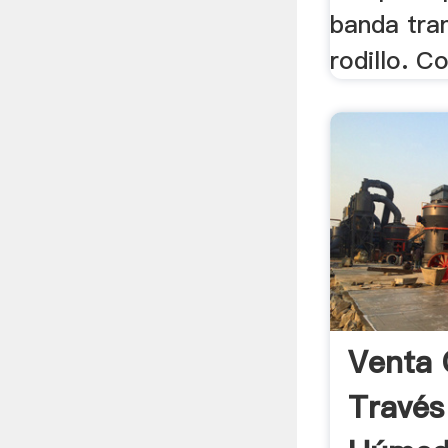
banda tra
rodillo. C
Venta 
Través