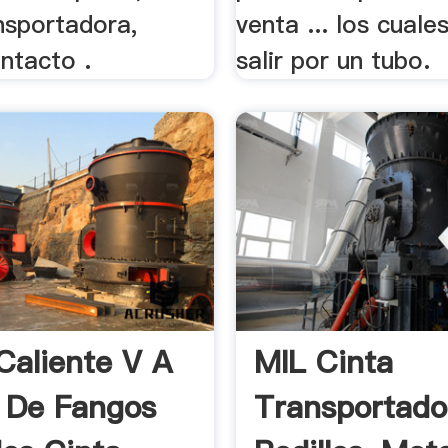
nsportadora,
venta ... los cual
ontacto .
salir por un tubo.
Caliente V A
MIL Cinta
 De Fangos
Transportado