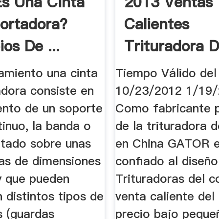
s Una Cinta
2013 Ventas
ortadora?
Calientes
ios De ...
Trituradora 
namiento una cinta
Tiempo Válido del
adora consiste en
10/23/2012 1/19
ento de un soporte
Como fabricante p
tinuo, la banda o
de la trituradora 
ntado sobre unas
en China GATOR e
as de dimensiones
confiado al diseño
 y que pueden
Trituradoras del c
 distintos tipos de
venta caliente del 
s (guardas
precio bajo peque