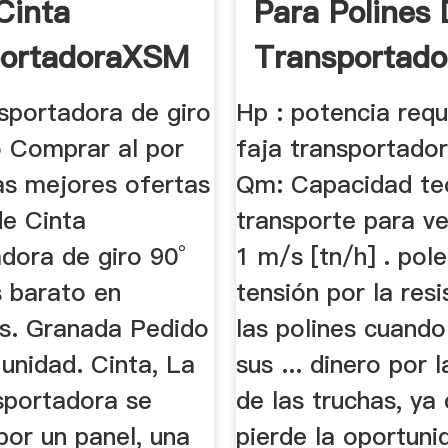
Cinta
Para Polines 
portadoraXSM
Transportado
sportadora de giro
Hp : potencia requ
o Comprar al por
faja transportador
as mejores ofertas
Qm: Capacidad te
de Cinta
transporte para v
dora de giro 90°
1 m/s [tn/h] . pole
 barato en
tensión por la res
s. Granada Pedido
las polines cuando
unidad. Cinta, La
sus ... dinero por 
sportadora se
de las truchas, ya
or un panel, una
pierde la oportuni