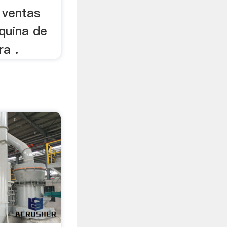
s ventas
quina de
ra .