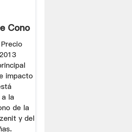
De Cono
 Precio
/2013
rincipal
de impacto
stá
 a la
ono de la
zenit y del
ñas.