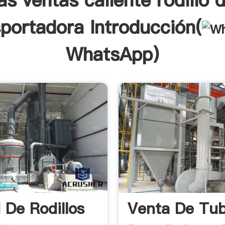
as ventas caliente rodillo d
sportadora Introducción(
WhatsApp
)
 De Rodillos
Venta De Tu