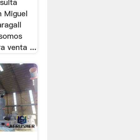
sulta
n Miguel
ragall
 somos
 venta ...