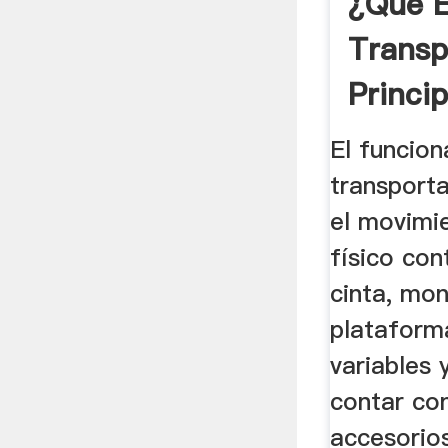
¿Qué E
Transp
Princip
El funcio
transport
el movimi
físico con
cinta, mo
plataform
variables
contar con
accesorio