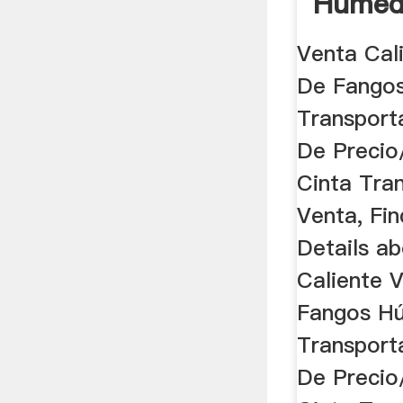
Húmedo
Venta Cal
De Fango
Transport
De Precio
Cinta Tra
Venta, Fi
Details a
Caliente 
Fangos H
Transport
De Precio