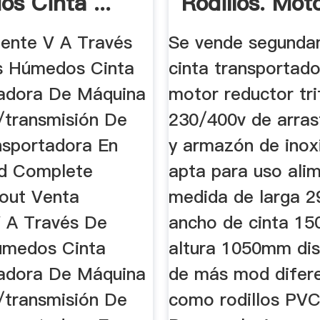
s Cinta ...
Rodillos. Moto
iente V A Través
Se vende segund
s Húmedos Cinta
cinta transportad
adora De Máquina
motor reductor tri
/transmisión De
230/400v de arras
nsportadora En
y armazón de inox
nd Complete
apta para uso ali
bout Venta
medida de larga 
V A Través De
ancho de cinta 1
úmedos Cinta
altura 1050mm di
adora De Máquina
de más mod difere
/transmisión De
como rodillos PVC