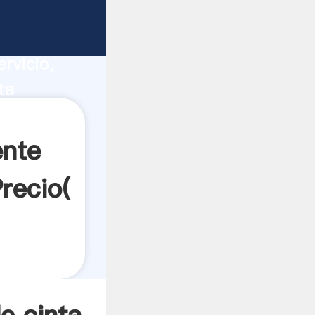
portadora
ucción,
rvicio,
ta
a valores
ente
Precio(