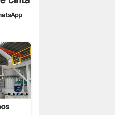
e cinta
bos