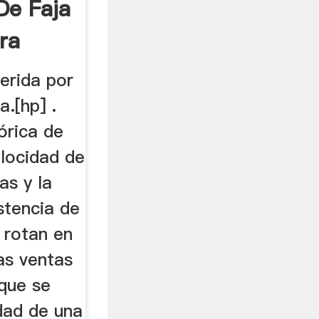
De Faja
ra
erida por
a.[hp] .
órica de
elocidad de
as y la
istencia de
 rotan en
las ventas
 que se
dad de una