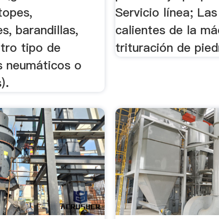
 topes,
Servicio línea; La
s, barandillas,
calientes de la má
tro tipo de
trituración de pied
s neumáticos o
).