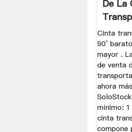
De La 
Trans
...
Cinta tran
90° barat
mayor . L
de venta 
transporta
ahora más
SoloStock
mínimo: 1 
cinta tran
compone p