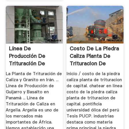
Línea De
Costo De La Piedra
Producción De
Caliza Planta De
Trituración De
Trituracion De
Piedra Caliza, Venta
Capital
La Planta de Trituración de
Inicio / costo de la piedra
...
Caliza y Granito en Irán. ...
caliza planta de trituracion
Línea de Producción de
de capital. chatear en línea
Guijarro y Basalto en
costo de la piedra caliza
Panamá ... Línea de
planta de trituracion de
Trituración de Caliza en
capital. pontificia
Argelia. Argelia es uno de
universidad ólica del perú
los mercados más
Tesis PUCP. industrias
importantes de África.
destaca como materia
Hemos establecido una
prima principal la piedra