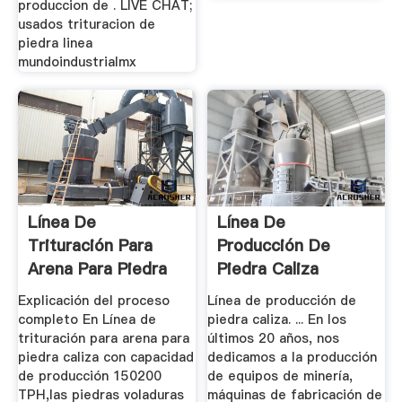
produccion de . LIVE CHAT;
usados trituracion de
piedra linea
mundoindustrialmx
Línea De
Línea De
Trituración Para
Producción De
Arena Para Piedra
Piedra Caliza
Caliza Con ...
Explicación del proceso
Línea de producción de
completo En Línea de
piedra caliza. ... En los
trituración para arena para
últimos 20 años, nos
piedra caliza con capacidad
dedicamos a la producción
de producción 150200
de equipos de minería,
TPH,las piedras voladuras
máquinas de fabricación de