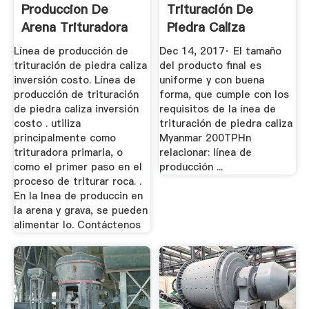
Produccion De
Trituración De
Arena Trituradora
Piedra Caliza
De Piedra Roca
Myanmar 200TPHn
Línea de producción de
Dec 14, 2017· El tamaño
...
trituración de piedra caliza
del producto final es
inversión costo. Línea de
uniforme y con buena
producción de trituración
forma, que cumple con los
de piedra caliza inversión
requisitos de la ínea de
costo . utiliza
trituración de piedra caliza
principalmente como
Myanmar 200TPHn
trituradora primaria, o
relacionar: línea de
como el primer paso en el
producción ...
proceso de triturar roca. .
En la lnea de produccin en
la arena y grava, se pueden
alimentar lo. Contáctenos