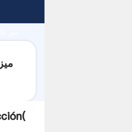
ón
میز تکان دادن 