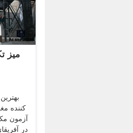
میز تک
بهترین 
کننده مغ
آزمون مک
در آفریقای