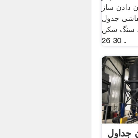
ن دادن ساز
عاشی جدول
ی سنگ شکن
30 26 .
ن جداول