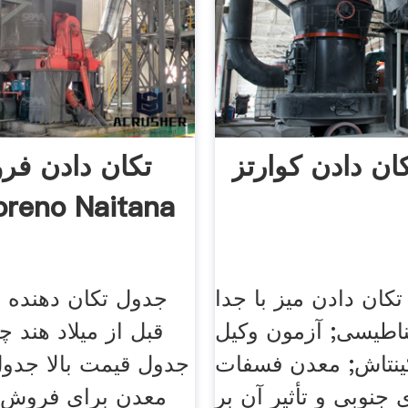
ان دادن کوارتز
تکان دادن فر
مس eno Naitana
تکان دادن میز با جدا
جدول تکان دهنده 
ناطیسی; آزمون وکیل
قبل از میلاد هند
ینتاش; معدن فسفات
جدول قیمت بالا جدو
 جنوبی و تأثیر آن بر
معدن برای فروش ا