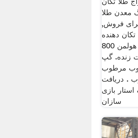
ج طلا تکان
 معدن طلا
رای فروش,
تکان دهنده . live Chat چت
زنده; جدول گرانش هولمن 800
 زنده. گپ
طوب مرطوب
. دریافت
استار بازی
سازان