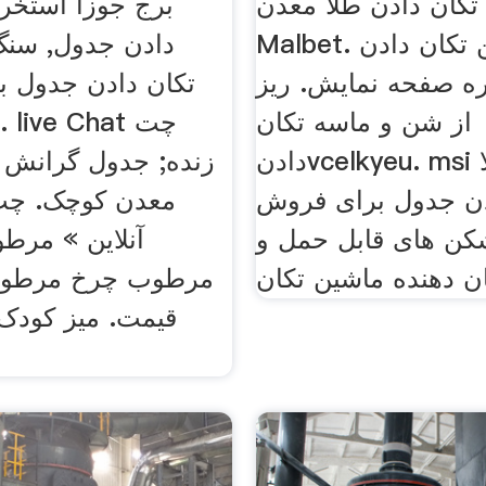
تکان دادن طلا معدن msi
برج جوزا استخرا
Malbet. سنگ شکن تکان دادن
دادن جدول, سنگ
ره صفحه نمایش. ریز
تکان دادن جدول ب
از شن و ماسه تکان
دادنvcelkyeu. msi معدن طلا
ن جدول برای فروشrp
معدن کوچک. چت
ن های قابل حمل و
آنلاین » مر
ن دهنده ماشین تکان
مرطوب چرخ مرطوب 
قیمت. میز کودک 