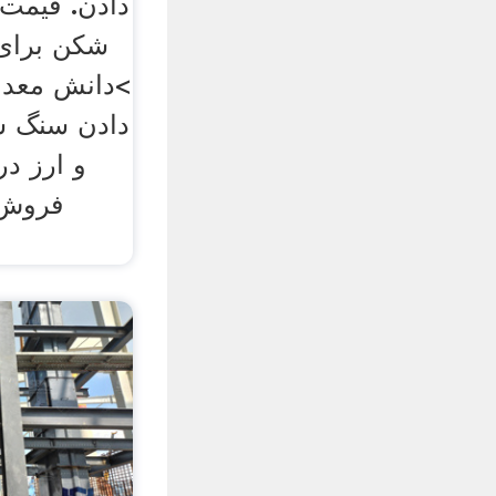
دادن. قیمت
شکن برای
>دانش معدن
دادن سنگ ش
فروش 