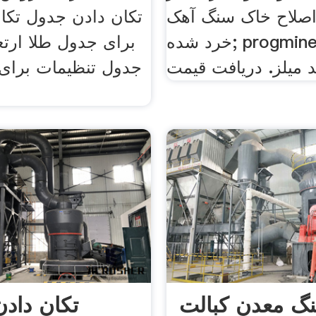
اصلاح خاک سنگ آهک
تکان دادن جدول تکا
خرد شده; progmineria برای
برای جدول طلا ارت
 میلز. دریافت قیمت
جدول تنظیمات برا
نگ معدن کبالت
تکان داد