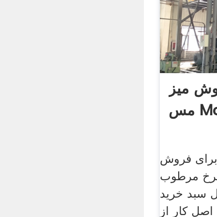
وش میز
Mor
برای فروش
 چرخ مرطوب
ل سبد خرید
صل کار از