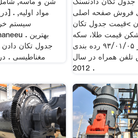
 جدول تکان دادنسنگ
شن و ماسه, شامل
 فروش صفحه اصلی
مواد اولیه, . [در
 >قیمت جدول تکان
سیستم خرد
کن قیمت طلا، سکه
tynapinaneeu
و ارز در ۹۳/۰۱/۰۵ رده بندی
جدول تکان دادن با
تلفن همراه در سال
مغناطیسی . در
2012 .