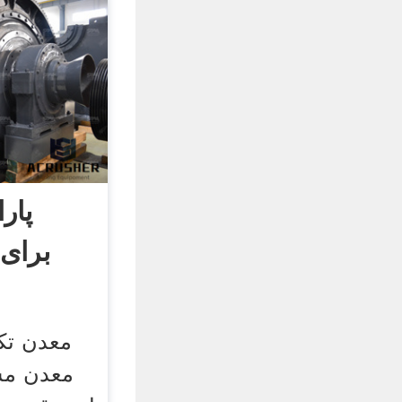
پار
برای
معدن تک
معدن مس