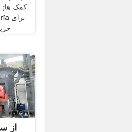
کمک ها; 
خرید
از س