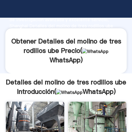
Detalles del molino de tres rodillos ube fabricante
Agarrando fuerte capacidad de producción, fuerza
de investigación avanzada y excelente servicio,
Shanghai Detalles del molino de tres rodillos ube
proveedor crea el valor y aporta valores a todos los
clientes.
Obtener Detalles del molino de tres
rodillos ube Precio(
WhatsApp
)
Detalles del molino de tres rodillos ube
Introducción(
WhatsApp
)