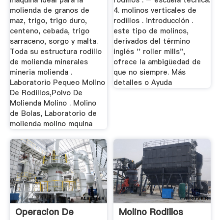
maquina ideal para la
rodillos . – escuela técnica.
molienda de granos de
4. molinos verticales de
maz, trigo, trigo duro,
rodillos . introducción .
centeno, cebada, trigo
este tipo de molinos,
sarraceno, sorgo y malta.
derivados del término
Toda su estructura rodillo
inglés '' roller mills",
de molienda minerales
ofrece la ambigüedad de
mineria molienda .
que no siempre. Más
Laboratorio Pequeo Molino
detalles o Ayuda
De Rodillos,Polvo De
Molienda Molino . Molino
de Bolas, Laboratorio de
molienda molino mquina
Operacion De
Molino Rodillos