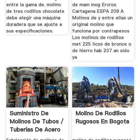
entre la gama de. molino
de mam mog Ercros
de tres rodillos chocolate
Cartagena ESPA 209 A
debe elegir una máquina
Molinos de y entre ellas un
duradera que se ajuste a
original molino que
sus especificaciones.
funciona por contrapesos
Los molinos de rodillos
met 225 licos de bronce o
de hierro hab 237 an sido
ya
Suministro De
Molino De Rodillos
Molinos De Tubos /
Rugosos En Bogota
Tuberías De Acero
...