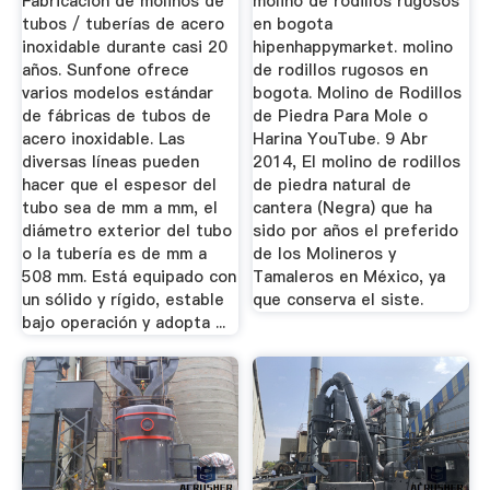
Fabricación de molinos de
molino de rodillos rugosos
tubos / tuberías de acero
en bogota
inoxidable durante casi 20
hipenhappymarket. molino
años. Sunfone ofrece
de rodillos rugosos en
varios modelos estándar
bogota. Molino de Rodillos
de fábricas de tubos de
de Piedra Para Mole o
acero inoxidable. Las
Harina YouTube. 9 Abr
diversas líneas pueden
2014, El molino de rodillos
hacer que el espesor del
de piedra natural de
tubo sea de mm a mm, el
cantera (Negra) que ha
diámetro exterior del tubo
sido por años el preferido
o la tubería es de mm a
de los Molineros y
508 mm. Está equipado con
Tamaleros en México, ya
un sólido y rígido, estable
que conserva el siste.
bajo operación y adopta ...