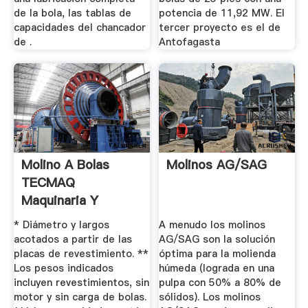
de la bola, las tablas de
potencia de 11,92 MW. El
capacidades del chancador
tercer proyecto es el de
de .
Antofagasta
Molino A Bolas
Molinos AG/SAG
TECMAQ
Maquinaria Y
Equipos Para ...
* Diámetro y largos
A menudo los molinos
acotados a partir de las
AG/SAG son la solución
placas de revestimiento. **
óptima para la molienda
Los pesos indicados
húmeda (lograda en una
incluyen revestimientos, sin
pulpa con 50% a 80% de
motor y sin carga de bolas.
sólidos). Los molinos