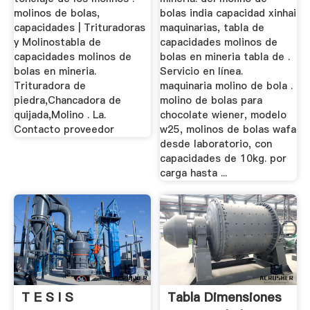
molinos de bolas,
bolas india capacidad xinhai
capacidades | Trituradoras
maquinarias, tabla de
y Molinostabla de
capacidades molinos de
capacidades molinos de
bolas en mineria tabla de .
bolas en mineria.
Servicio en línea.
Trituradora de
maquinaria molino de bola .
piedra,Chancadora de
molino de bolas para
quijada,Molino . La.
chocolate wiener, modelo
Contacto proveedor
w25, molinos de bolas wafa
desde laboratorio, con
capacidades de 10kg. por
carga hasta ...
T E S I S
Tabla Dimensiones