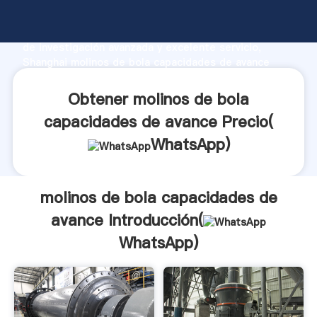
molinos de bola capacidades de avance fabricante
Agarrando fuerte capacidad de producción, fuerza
de investigación avanzada y excelente servicio,
Shanghai molinos de bola capacidades de avance
proveedor crea el valor y aporta valores a todos los
clientes.
Obtener molinos de bola
capacidades de avance Precio(
WhatsApp
)
molinos de bola capacidades de
avance Introducción(
WhatsApp
)