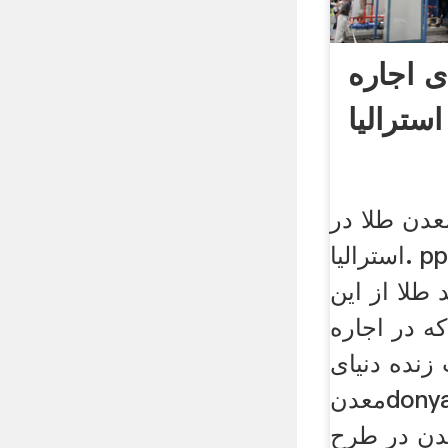
 اجاره
استرالیا
عدن طلا در
استرالیا. ppm ۴ بوده و تلاش
 طلا از این
 در اجاره
زنده دنیای
معدنdonyayemadanir. قیمت
دن در طرح