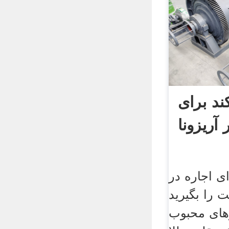
ند برای
 آریزونا
ای اجاره در
ت را بگیرید
حبوب AsreBazar