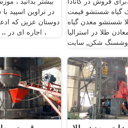
برای فروش در کانادا. tons طلا
بیشتر بدانید . موز
 گیاه شستشو قیمت
در تراوین اسپید با
لا شستشو معدن گیاه
دوستان عزیز, که ادع
عادن طلا در استرالیا
اجاره ای در .. قبلی: دست .
روشسنگ شکن, سایت