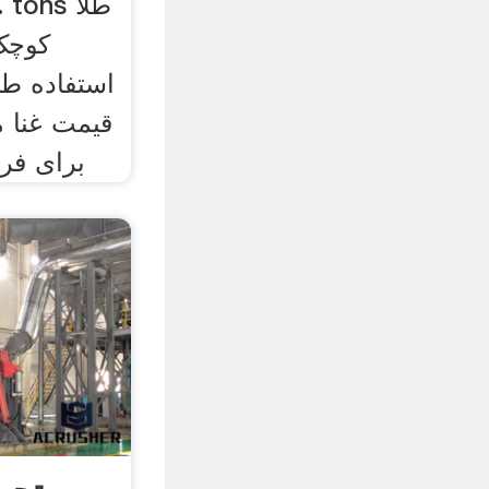
کوچک
استفاده ط
قیمت غنا م
برای ف