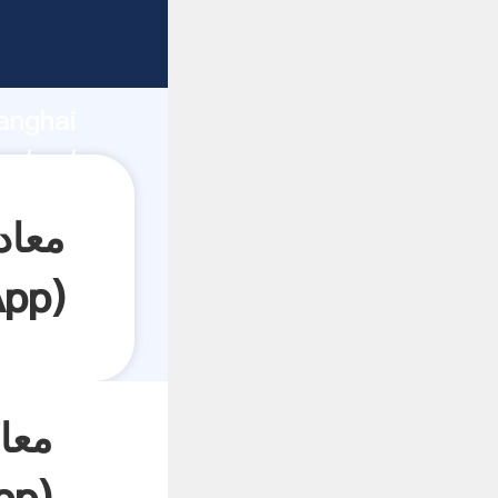
anghai
App
)
معاد