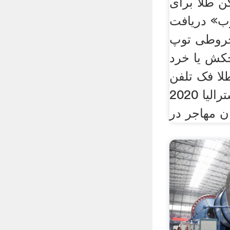
 طلا برای
ب» دریافت
روطی توپ
کش یا خرد
ا فک تلفن
.بهترین بیزینس در استرالیا 2020