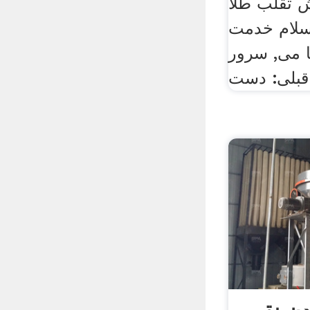
ش تقلب طلا
 سلام خدمت
ا می, سرور