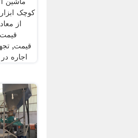
ماشین آل
از معاد
قیمت 
قیمت, تجه
اجاره در 