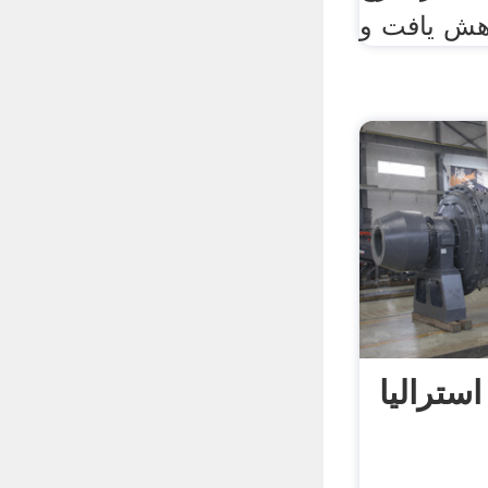
اهش یافت و
سترالیا