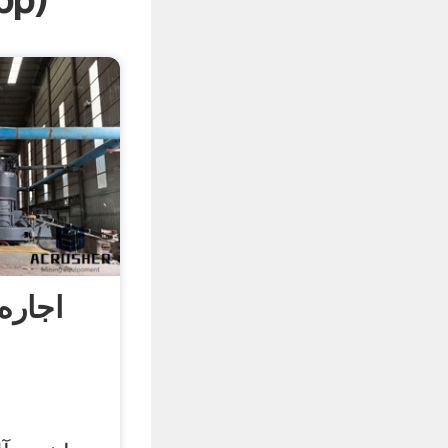
pp
)
اجاره