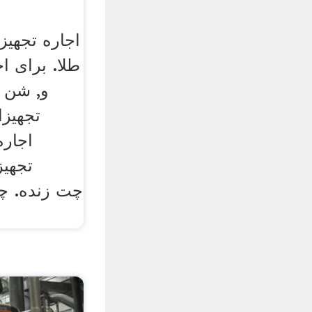
اجاره تجهی
طلا. برای ا
و, شن 
تجهیزا
تجهیز