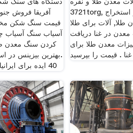
ات معدن طلا و نقره
دستگاه های سنگ شکن
3721torg, کوچک ابزار استخراج
آفریقا فروش جنو
ن طلا, آلات برای طلا
قیمت سنگ شکن مخ
معدن در غنا دریافت
آسیاب سنگ آسیاب چ
یزات معدن طلا برای
کردن سنگ معدن طل
غنا . قیمت را بپرسید
40 ایده برای ایرانیان مهاجر در