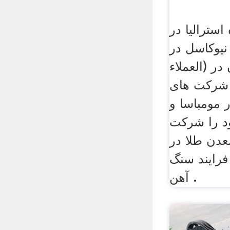
استرالیا در
نیوکاسل در kzn (99+ مراجعات
العملاء) از شرکت معدن در
 شرکت های
 مومباسا و
د را شرکت
عدن طلا در
 فرایند سنگ
آهن .