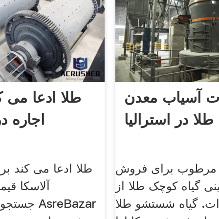
ت آسیاب معدن
طلا ادعا می ک
طلا در استرالیا
اجاره در
ه مرطوب برای فروش
طلا ادعا می کند بر
ینی گیاه کوچک طلا از
آلاسکا قیم
ت. گیاه شستشو طلا
جستجوهای م