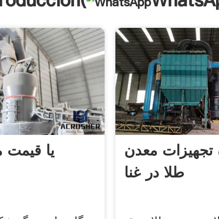
troducción(
WhatsA
 تجهیزات معدن
یا قیمت 
طلا در غنا