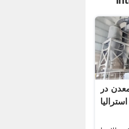
In
معدن در
استرالیا