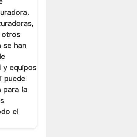
e
turadora.
turadoras,
 otros
a se han
de
l y equipos
hi puede
n para la
us
odo el