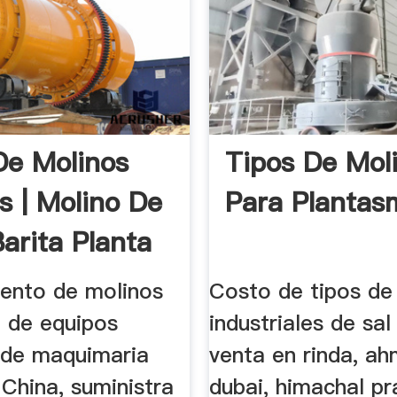
De Molinos
Tipos De Mol
s | Molino De
Para Plantas
Barita Planta
ento de molinos
Costo de tipos de
. de equipos
industriales de sal
 de maquimaria
venta en rinda, a
China, suministra
dubai, himachal pr