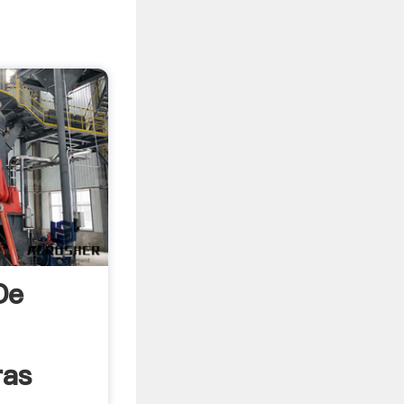
De
ras