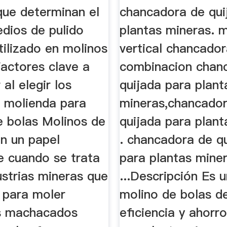
que determinan el
chancadora de qui
edios de pulido
plantas mineras. 
tilizado en molinos
vertical chancado
Factores clave a
combinacion chan
 al elegir los
quijada para plant
 molienda para
mineras,chancado
e bolas Molinos de
quijada para plant
an un papel
. chancadora de q
e cuando se trata
para plantas miner
ustrias mineras que
...Descripción Es 
n para moler
molino de bolas de
s machacados
eficiencia y ahorr