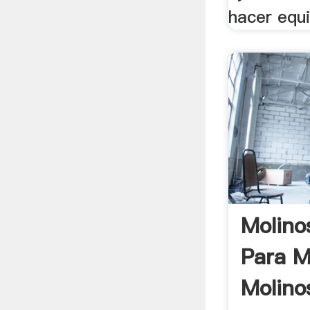
hacer equi
Molino
Para Mi
Molino