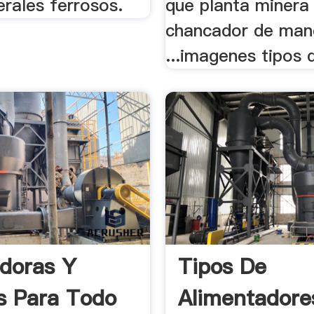
rales ferrosos.
que planta minera 
chancador de man
...imagenes tipos d
adoras Y
Tipos De
s Para Todo
Alimentadore