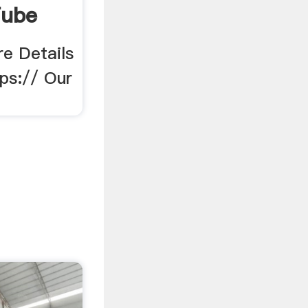
Tube
e Details
tps:// Our