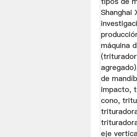
tipos de m
Shanghai 
investigac
producción
máquina de
(triturado
agregado)
de mandíbu
impacto, t
cono, trit
triturador
triturado
eje vertic