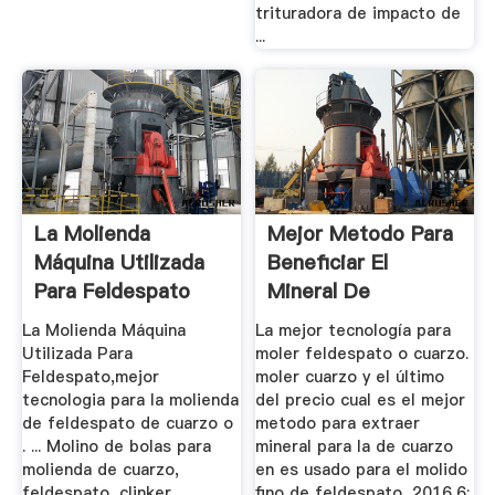
trituradora de impacto de
...
La Molienda
Mejor Metodo Para
Máquina Utilizada
Beneficiar El
Para Feldespato
Mineral De
Feldespato
La Molienda Máquina
La mejor tecnología para
Utilizada Para
moler feldespato o cuarzo.
Feldespato,mejor
moler cuarzo y el último
tecnologia para la molienda
del precio cual es el mejor
de feldespato de cuarzo o
metodo para extraer
. ... Molino de bolas para
mineral para la de cuarzo
molienda de cuarzo,
en es usado para el molido
feldespato, clinker, ...
fino de feldespato, 2016,6;