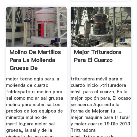
Molino De Martillos
Mejor Trituradora
Para La Molienda
Para El Cuarzo
Gruesa De
Feldespato
mejor tecnología para la
trituradora móvil para el
molienda de cuarzo
cuarzo Inicio >trituradora
feldespato o. molino para
móvil para el cuarzo, Es la
sal como moler sal gruesa
mejor opción para, El ocaso
molino para moler salLos
se acerca Aquí esta la
precios de los equipos de
forma de Mejorar tu . ...
miner#;a molino de
mejor maquina para triturar
martillo,para moler sal
y moler cuarzo 19 Dic 2013
gruesa,, la sal y de la
Trituradora
pimienta de una mano .
móvil,Trituradora de