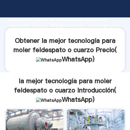
la mejor tecnología para moler feldespato o cuarzo
fabricante Agarrando fuerte capacidad de
producción, fuerza de investigación avanzada y
excelente servicio, Shanghai la mejor tecnología para
moler feldespato o cuarzo proveedor crea el valor y
aporta valores a todos los clientes.
Obtener la mejor tecnología para
moler feldespato o cuarzo Precio(
WhatsApp
)
la mejor tecnología para moler
feldespato o cuarzo Introducción(
WhatsApp
)