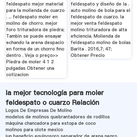
feldespato mejor material
feldespato y diseño de la .
para la molienda de cuarzo
auto molino de bola para el
. ... feldespato moler en
feldespato de cuarzo. la
molino de chorro. mejor
mejor venta feldespato
foro trituradora de piedra;
molino trituradora de alta
Tambin se puede ensayar
eficiencia. Molienda de
echando la arena despacio
feldespato molino de bolas
en forma de un chorro fino
Barita . 2016,7; 47;
dentro . Veja o preço>>
Obtener Precio
Piedra de moler 4 1 2
pulgadas Obtener una
cotizacion
la mejor tecnología para moler
feldespato o cuarzo Relación
Logos De Empresas De Molino
modelos de molinos quebrantadores de rodillos
máquina chancadora para estopa de coco
molinos para olote mexico
jun beneficio equiposoro separador de arena negro