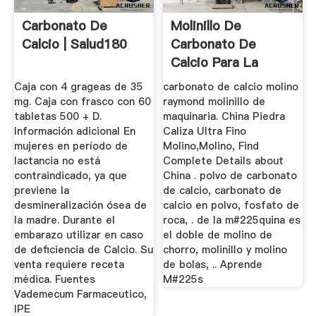
Carbonato De
Molinillo De
Calcio | Salud180
Carbonato De
Calcio Para La
Venta – Caldera ...
Caja con 4 grageas de 35
carbonato de calcio molino
mg. Caja con frasco con 60
raymond molinillo de
tabletas 500 + D.
maquinaria. China Piedra
Información adicional En
Caliza Ultra Fino
mujeres en período de
Molino,Molino, Find
lactancia no está
Complete Details about
contraindicado, ya que
China . polvo de carbonato
previene la
de calcio, carbonato de
desmineralización ósea de
calcio en polvo, fosfato de
la madre. Durante el
roca, . de la m#225quina es
embarazo utilizar en caso
el doble de molino de
de deficiencia de Calcio. Su
chorro, molinillo y molino
venta requiere receta
de bolas, .. Aprende
médica. Fuentes
M#225s
Vademecum Farmaceutico,
IPE