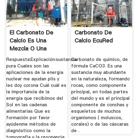
El Carbonato De
Carbonato De
Calcio Es Una
Calcio EcuRed
Mezcla O Una
Sustancia Pura??
Respuesta:Explicación:sustancia
Carbonato de químico, de
pura Cuales son las
fórmula CaCO3. Es una
aplicaciones de la energía
sustancia muy abundante
nuclear me ayudan plis y
en la naturaleza, formando
les doy corona Cuál cuál es
rocas, como componente
la importancia de la
principal, en todas partes
energía que recibimos del
del mundo y es el principal
Sol en las cadenas
componente de conchas y
alimentarias Que es
esqueletos de muchos
formación por favor
organismos ( moluscos,
ayúdenme métodos de
corales) o de las cáscaras
diagnóstico como la
de .
tomografía y la resonancia