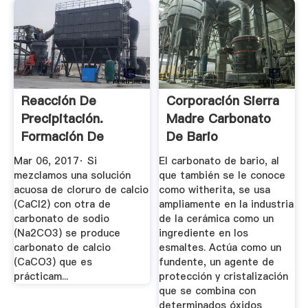
Reacción De
Corporación Sierra
Precipitación.
Madre Carbonato
Formación De
De Bario
Carbonato De ...
Mar 06, 2017· Si
El carbonato de bario, al
mezclamos una solución
que también se le conoce
acuosa de cloruro de calcio
como witherita, se usa
(CaCl2) con otra de
ampliamente en la industria
carbonato de sodio
de la cerámica como un
(Na2CO3) se produce
ingrediente en los
carbonato de calcio
esmaltes. Actúa como un
(CaCO3) que es
fundente, un agente de
prácticam...
protección y cristalización
que se combina con
determinados óxidos