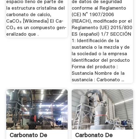
espacio lleno de parte de
de datos de seguridad
la estructura cristalina del
conforme al Reglamento
carbonato de calcio,
(CE) N° 1907/2006
CaCO₃ [Wikimedia] El Ca­
(REACH), modificado por el
CO₃ es un com­puesto gen­
Reglamento (UE) 2015/830
er­al­iza­do que .
ES (español) 1/7 SECCIÓN
1: Identificación de la
sustancia o la mezcla y de
la sociedad o la empresa
Identificador del producto
Forma del producto :
Sustancia Nombre de la
sustancia : Carbonato ...
Carbonato De
Carbonato De