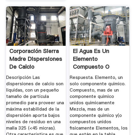
Corporación Sierra
El Agua Es Un
Madre Dispersiones
Elemento
De Calcio
Compuesto O
Mezcla
Descripción Las
Respuesta. Elemento, un
dispersiones de calcio son
solo componente quimico.
liquidas, con un pequeño
Compuesto, mas de un
tamaño de partícula
componente quimico
promedio para proveer una
unidos quimicamente
máxima estabilidad de la
Mezcla, mas de un
dispersióén aporta bajos
componente quimico y(o
niveles de residuo en una
compuestos unidos
malla 325 (<45 micras).
fisicamente Elementos, los
Otra característica es que
que están en la tabla