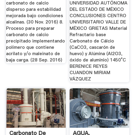
carbonato de calcio
UNIVERSIDAD AUTÓNOMA
disperso para estabilidad
DEL ESTADO DE MÉXICO
mejorada bajo condiciones
CONCLUSIONES CENTRO
alcalinas. (30 Nov. 2016) 8.
UNIVERSITARIO VALLE DE
Proceso para preparar
MÉXICO GRIETAS Material
carbonato de calcio
Refractario base
precipitado implementando
Carbonato de Cálcio
polímero que contiene
(CaCO3, cascarón de
acrilato y/o maleinato de
huevo) y Alúmina (Al2O3,
baja carga. (28 Sep. 2016)
óxido de aluminio) 1450°C
BERENICE REYES
CUANDON MIRIAM
VÁZQUEZ
Carbonato De
AGUA.