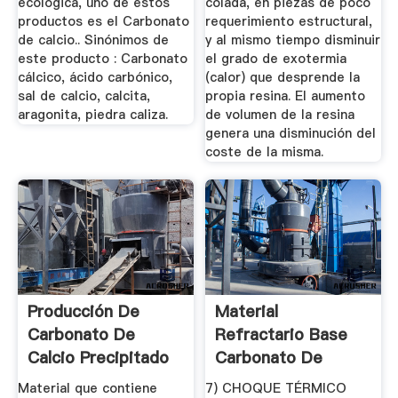
ecológica, uno de estos
colada, en piezas de poco
productos es el Carbonato
requerimiento estructural,
de calcio.. Sinónimos de
y al mismo tiempo disminuir
este producto : Carbonato
el grado de exotermia
cálcico, ácido carbónico,
(calor) que desprende la
sal de calcio, calcita,
propia resina. El aumento
aragonita, piedra caliza.
de volumen de la resina
genera una disminución del
coste de la misma.
Producción De
Material
Carbonato De
Refractario Base
Calcio Precipitado
Carbonato De
De Alta ...
Cálcio (CaCO3 ...
Material que contiene
7) CHOQUE TÉRMICO