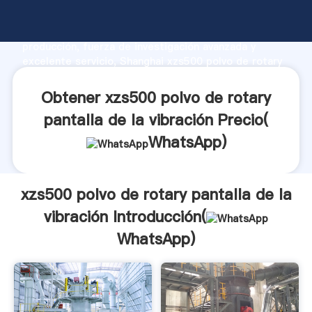
xzs500 polvo de rotary pantalla de la vibración
fabricante Agarrando fuerte capacidad de
producción, fuerza de investigación avanzada y
excelente servicio, Shanghai xzs500 polvo de rotary
pantalla de la vibración proveedor crea el valor y
aporta valores a todos los clientes.
Obtener xzs500 polvo de rotary
pantalla de la vibración Precio(
WhatsApp
)
xzs500 polvo de rotary pantalla de la
vibración Introducción(
WhatsApp
)