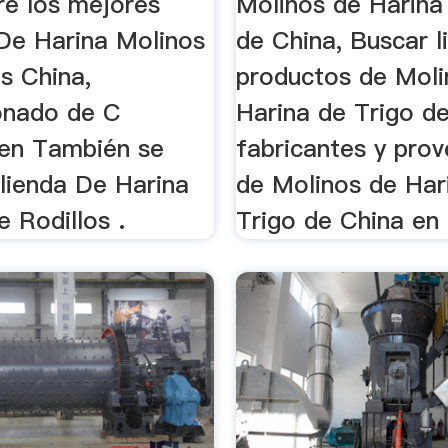
e los mejores
Molinos de Harina
De Harina Molinos
de China, Buscar l
s China,
productos de Moli
onado de C
Harina de Trigo d
 en También se
fabricantes y pro
lienda De Harina
de Molinos de Har
 Rodillos .
Trigo de China en