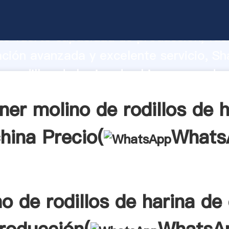
e rodillos de harina de china fabricante
o fuerte capacidad de producción, fue
ación avanzada y excelente servicio, Sh
e rodillos de harina de china proveedor
aporta valores a todos los clientes.
ner molino de rodillos de h
hina Precio(
Whats
o de rodillos de harina de