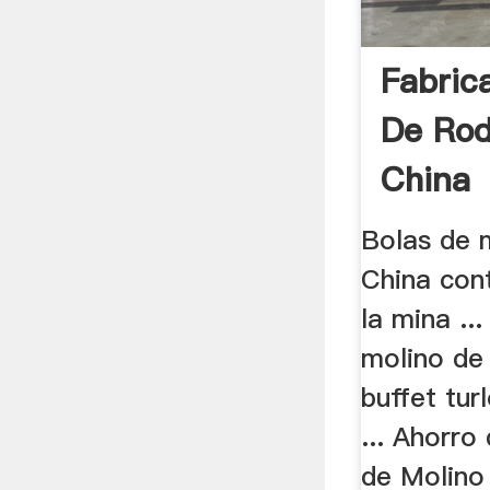
Fabric
De Rod
China
Bolas de 
China con
la mina ..
molino de
buffet tu
... Ahorro
de Molino