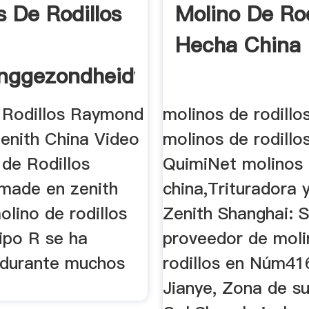
s De Rodillos
Molino De Rod
Hecha China
inggezondheidvoor
 Rodillos Raymond
molinos de rodillos
enith China Video
molinos de rodillos
 de Rodillos
QuimiNet molinos 
made en zenith
china,Trituradora 
olino de rodillos
Zenith Shanghai: 
ipo R se ha
proveedor de moli
durante muchos
rodillos en Núm41
Jianye, Zona de su