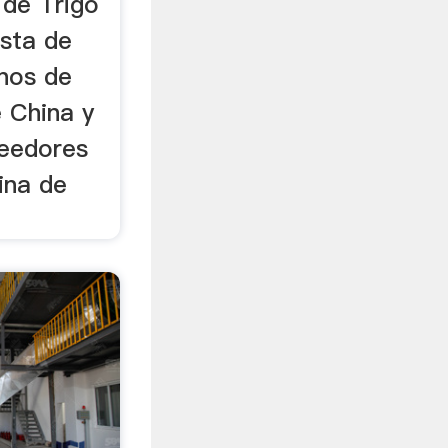
 de Trigo
ista de
nos de
e China y
veedores
ina de