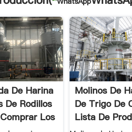
troducción(
WhatsA
da De Harina
Molinos De H
s De Rodillos
De Trigo De 
 Comprar Los
Lista De Pro
De ...