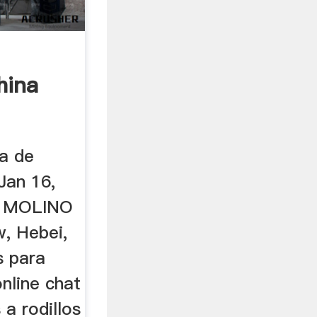
hina
na de
Jan 16,
E MOLINO
, Hebei,
s para
nline chat
 a rodillos