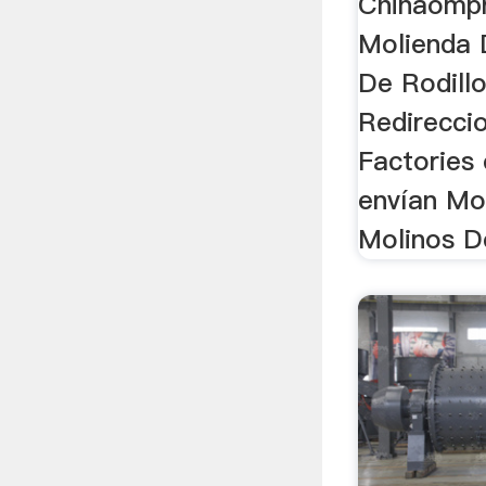
Chinaompr
Molienda 
De Rodillo
Redirecci
Factories
envían Mo
Molinos De