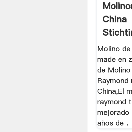
Molino
China
Sticht
...
Molino de
made en z
de Molino
Raymond 
China,El m
raymond t
mejorado 
años de .