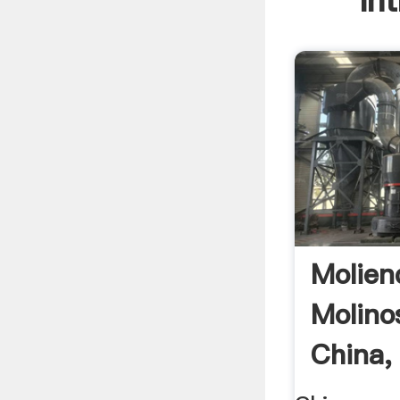
In
Molien
Molino
China,
...