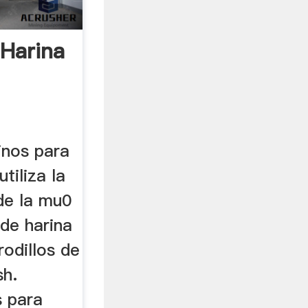
 Harina
inos para
utiliza la
 de la mu0
de harina
rodillos de
sh.
s para