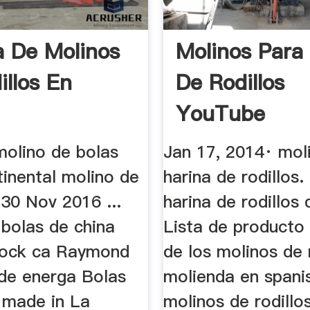
a De Molinos
Molinos Para
illos En
De Rodillos
YouTube
molino de bolas
Jan 17, 2014· mol
tinental molino de
harina de rodillos. 
. 30 Nov 2016 ...
harina de rodillos
 bolas de china
Lista de producto 
rlock ca Raymond
de los molinos de 
 de energa Bolas
molienda en spani
 made in La
molinos de rodillo