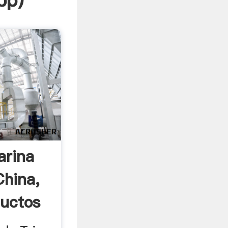
pp
)
arina
China,
ductos