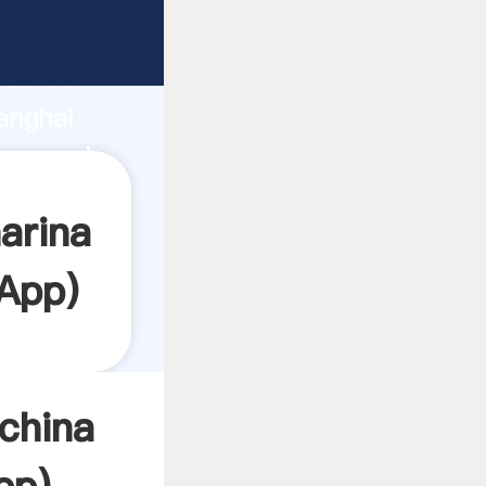
rza de
anghai
 crea el
arina
App
)
 china