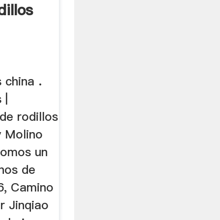
illos
 china .
 |
de rodillos
y Molino
Somos un
nos de
6, Camino
r Jinqiao