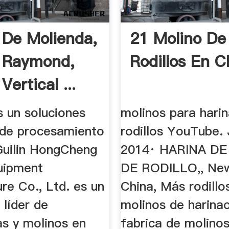
 De Molienda,
21 Molino De
 Raymond,
Rodillos En C
Vertical ...
 un soluciones
molinos para hari
de procesamiento
rodillos YouTube. 
Guilin HongCheng
2014· HARINA D
uipment
DE RODILLO,, New
re Co., Ltd. es un
China, Más rodillo
 líder de
molinos de harinao
as y molinos en
fabrica de molinos