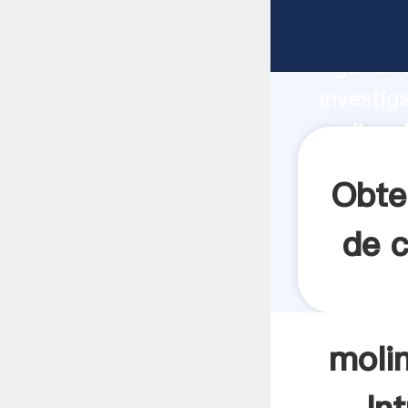
molino d
Agarrand
investig
molino d
valor y 
Obte
de c
molin