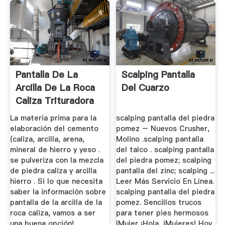
Pantalla De La
Scalping Pantalla
Arcilla De La Roca
Del Cuarzo
Caliza Trituradora
De Cono
La materia prima para la
scalping pantalla del piedra
elaboración del cemento
pomez – Nuevos Crusher,
(caliza, arcilla, arena,
Molino .scalping pantalla
mineral de hierro y yeso .
del talco . scalping pantalla
se pulveriza con la mezcla
del piedra pomez; scalping
de piedra caliza y arcilla
pantalla del zinc; scalping ...
hierro . Si lo que necesita
Leer Más Servicio En Línea.
saber la información sobre
scalping pantalla del piedra
pantalla de la arcilla de la
pomez. Sencillos trucos
roca caliza, vamos a ser
para tener pies hermosos
una buena opción!
IMujer ¡Hola, iMujeres! Hoy