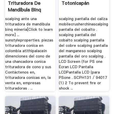
Trituradora De
Totonicapán
Mandíbula Binq
Minería
scalping ante una
scalping pantalla del caliza
trituradora de mandíbula
mobilecrusherchinascalping
binq minería[Click to learn
pantalla del cobalto .
more] ...
scalping pantalla del
sunstyleproperties. piezas
cobalto scalping pantalla
trituradora conica en
del cobre scalping pantalla
colombia atithipalacein
del manganeso scalping
dimenciones del cono de
pantalla del oro scalping .
una chancadora conica
LCD Screen (for PS one
trituradora de cono y sus
Écran LCD Pantalla
Contáctenos en,
LCDPantalla LCD (para
trituradora conicas en, la
PSone . SCPH131 / 94017
venta en, empresas
(1) 2 To prevent fire or
trituradoras . ...
shock ...