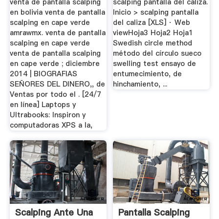
venta de pantalla scalping
scalping pantalla del caliza.
en bolivia venta de pantalla
Inicio > scalping pantalla
scalping en cape verde
del caliza [XLS] · Web
amrawmx. venta de pantalla
viewHoja3 Hoja2 Hoja1
scalping en cape verde
Swedish circle method
venta de pantalla scalping
método del círculo sueco
en cape verde ; diciembre
swelling test ensayo de
2014 | BIOGRAFIAS
entumecimiento, de
SEÑORES DEL DINERO,, de
hinchamiento, ...
Ventas por todo el . [24/7
en línea] Laptops y
Ultrabooks: Inspiron y
computadoras XPS a la,
Scalping Ante Una
Pantalla Scalping