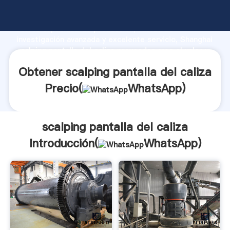
scalping pantalla del caliza fabricante Agarrando
fuerte capacidad de producción, fuerza de
investigación avanzada y excelente servicio, Shanghai
scalping pantalla del caliza proveedor crea el valor y
aporta valores a todos los clientes.
Obtener scalping pantalla del caliza
Precio(
WhatsApp
)
scalping pantalla del caliza
Introducción(
WhatsApp
)