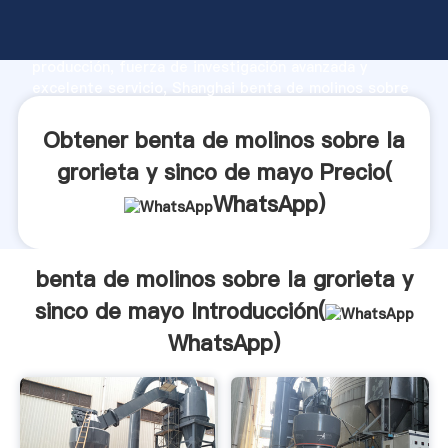
benta de molinos sobre la grorieta y sinco de mayo
fabricante Agarrando fuerte capacidad de
producción, fuerza de investigación avanzada y
excelente servicio, Shanghai benta de molinos sobre
la grorieta y sinco de mayo proveedor crea el valor y
aporta valores a todos los clientes.
Obtener benta de molinos sobre la
grorieta y sinco de mayo Precio(
WhatsApp
)
benta de molinos sobre la grorieta y
sinco de mayo Introducción(
WhatsApp
)