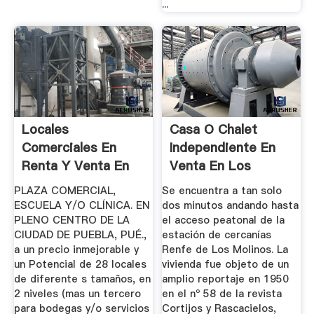
...
Locales
Casa O Chalet
Comerciales En
Independiente En
Renta Y Venta En
Venta En Los
Puebla ...
Molinos, Zona ...
PLAZA COMERCIAL,
Se encuentra a tan solo
ESCUELA Y/O CLÍNICA. EN
dos minutos andando hasta
PLENO CENTRO DE LA
el acceso peatonal de la
CIUDAD DE PUEBLA, PUÉ.,
estación de cercanías
a un precio inmejorable y
Renfe de Los Molinos. La
un Potencial de 28 locales
vivienda fue objeto de un
de diferente s tamaños, en
amplio reportaje en 1950
2 niveles (mas un tercero
en el nº 58 de la revista
para bodegas y/o servicios
Cortijos y Rascacielos,