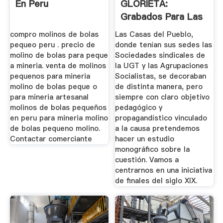
En Peru
GLORIETA:
Grabados Para Las
Casas Del Pueblo A
compro molinos de bolas
Las Casas del Pueblo,
...
pequeo peru . precio de
donde tenían sus sedes las
molino de bolas para peque
Sociedades sindicales de
a mineria. venta de molinos
la UGT y las Agrupaciones
pequenos para mineria
Socialistas, se decoraban
molino de bolas peque o
de distinta manera, pero
para mineria artesanal
siempre con claro objetivo
molinos de bolas pequeños
pedagógico y
en peru para mineria molino
propagandístico vinculado
de bolas pequeno molino.
a la causa pretendemos
Contactar comerciante
hacer un estudio
monográfico sobre la
cuestión. Vamos a
centrarnos en una iniciativa
de finales del siglo XIX.