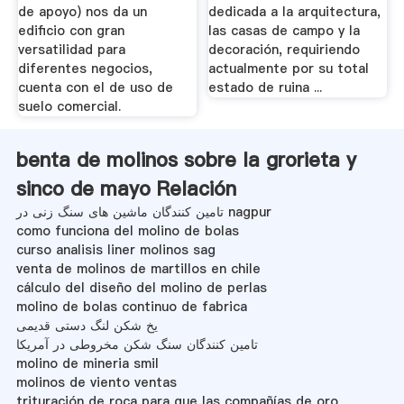
de apoyo) nos da un
dedicada a la arquitectura,
edificio con gran
las casas de campo y la
versatilidad para
decoración, requiriendo
diferentes negocios,
actualmente por su total
cuenta con el de uso de
estado de ruina ...
suelo comercial.
benta de molinos sobre la grorieta y
sinco de mayo Relación
تامین کنندگان ماشین های سنگ زنی در nagpur
como funciona del molino de bolas
curso analisis liner molinos sag
venta de molinos de martillos en chile
cálculo del diseño del molino de perlas
molino de bolas continuo de fabrica
یخ شکن لنگ دستی قدیمی
تامین کنندگان سنگ شکن مخروطی در آمریکا
molino de mineria smil
molinos de viento ventas
trituración de roca para que las compañías de oro