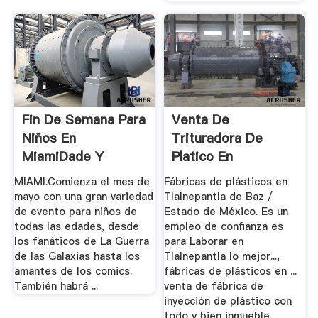
Fin De Semana Para
Venta De
Niños En
Trituradora De
MiamiDade Y
Platico En
Broward
Tlalnepantl
MIAMI.Comienza el mes de
Fábricas de plásticos en
mayo con una gran variedad
Tlalnepantla de Baz /
de evento para niños de
Estado de México. Es un
todas las edades, desde
empleo de confianza es
los fanáticos de La Guerra
para Laborar en
de las Galaxias hasta los
Tlalnepantla lo mejor...,
amantes de los comics.
fábricas de plásticos en ...
También habrá ...
venta de fábrica de
inyección de plástico con
todo y bien inmueble.