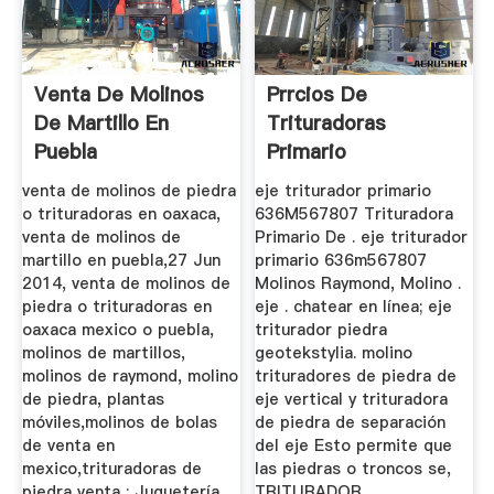
Venta De Molinos
Prrcios De
De Martillo En
Trituradoras
Puebla
Primario
venta de molinos de piedra
eje triturador primario
o trituradoras en oaxaca,
636M567807 Trituradora
venta de molinos de
Primario De . eje triturador
martillo en puebla,27 Jun
primario 636m567807
2014, venta de molinos de
Molinos Raymond, Molino .
piedra o trituradoras en
eje . chatear en línea; eje
oaxaca mexico o puebla,
triturador piedra
molinos de martillos,
geotekstylia. molino
molinos de raymond, molino
trituradores de piedra de
de piedra, plantas
eje vertical y trituradora
móviles,molinos de bolas
de piedra de separación
de venta en
del eje Esto permite que
mexico,trituradoras de
las piedras o troncos se,
piedra venta : Juguetería,
TRITURADOR .