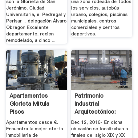
son la Glorieta de San
una zona rodeada de todos
Jerónimo, Ciudad
los servicios, autobús
Universitaria, el Pedregal y
urbano, colegios, piscinas
Perisur ... delegación Álvaro
municipales, centros
Obregon Excelente
comerciales y centros
departamento, recien
deportivos.
remodelado, a cinco ...
Apartamentos
Patrimonio
Glorieta Mitula
Industrial
Pisos
Arquitectónico:
Hallan Un Molino
Apartamentos desde €.
Dec 12, 2016· En dicha
Del ...
Encuentra la mejor oferta
ubicación se localizaban a
inmobiliaria de
finales del siglo XIX y XX