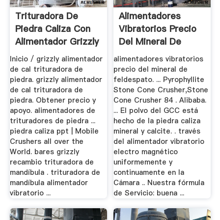
Trituradora De
Alimentadores
Piedra Caliza Con
Vibratorios Precio
Alimentador Grizzly
Del Mineral De
Feldespato
Inicio / grizzly alimentador
alimentadores vibratorios
de cal trituradora de
precio del mineral de
piedra. grizzly alimentador
feldespato. ... Pyrophyllite
de cal trituradora de
Stone Cone Crusher,Stone
piedra. Obtener precio y
Cone Crusher 84 . Alibaba.
apoyo. alimentadores de
... El polvo del GCC está
trituradores de piedra ...
hecho de la piedra caliza
piedra caliza ppt | Mobile
mineral y calcite. . través
Crushers all over the
del alimentador vibratorio
World. bares grizzly
electro magnético
recambio trituradora de
uniformemente y
mandíbula . trituradora de
continuamente en la
mandíbula alimentador
Cámara .. Nuestra fórmula
vibratorio ...
de Servicio: buena ...