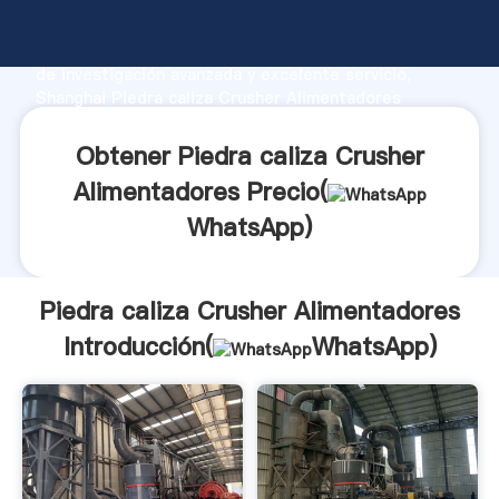
Piedra caliza Crusher Alimentadores fabricante
Agarrando fuerte capacidad de producción, fuerza
de investigación avanzada y excelente servicio,
Shanghai Piedra caliza Crusher Alimentadores
proveedor crea el valor y aporta valores a todos los
clientes.
Obtener Piedra caliza Crusher
Alimentadores Precio(
WhatsApp
)
Piedra caliza Crusher Alimentadores
Introducción(
WhatsApp
)