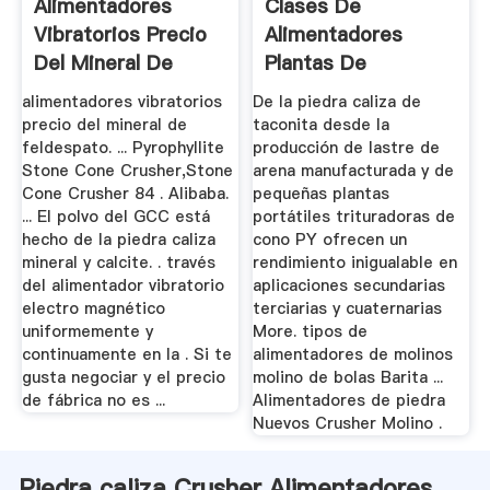
Alimentadores
Clases De
Vibratorios Precio
Alimentadores
Del Mineral De
Plantas De
Feldespato
Trituracion De
alimentadores vibratorios
De la piedra caliza de
Piedra
precio del mineral de
taconita desde la
feldespato. ... Pyrophyllite
producción de lastre de
Stone Cone Crusher,Stone
arena manufacturada y de
Cone Crusher 84 . Alibaba.
pequeñas plantas
... El polvo del GCC está
portátiles trituradoras de
hecho de la piedra caliza
cono PY ofrecen un
mineral y calcite. . través
rendimiento inigualable en
del alimentador vibratorio
aplicaciones secundarias
electro magnético
terciarias y cuaternarias
uniformemente y
More. tipos de
continuamente en la . Si te
alimentadores de molinos
gusta negociar y el precio
molino de bolas Barita ...
de fábrica no es ...
Alimentadores de piedra
Nuevos Crusher Molino .
Piedra caliza Crusher Alimentadores