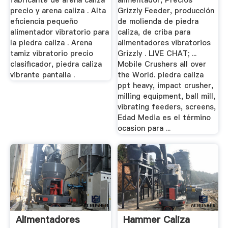
fabricante de arena caliza
alimentador, Precios
precio y arena caliza . Alta
Grizzly Feeder, producción
eficiencia pequeño
de molienda de piedra
alimentador vibratorio para
caliza, de criba para
la piedra caliza . Arena
alimentadores vibratorios
tamiz vibratorio precio
Grizzly . LIVE CHAT; ...
clasificador, piedra caliza
Mobile Crushers all over
vibrante pantalla .
the World. piedra caliza
ppt heavy, impact crusher,
milling equipment, ball mill,
vibrating feeders, screens,
Edad Media es el término
ocasion para ...
Alimentadores
Hammer Caliza