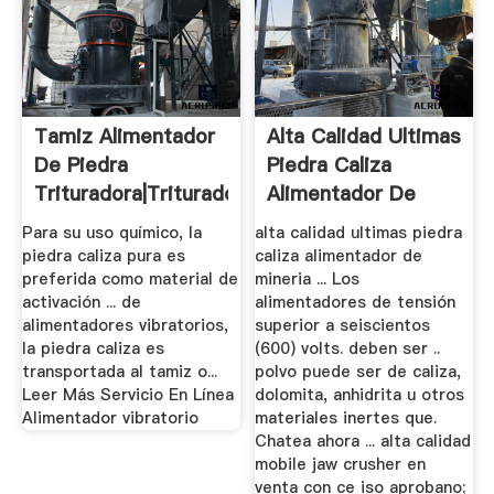
Tamiz Alimentador
Alta Calidad Ultimas
De Piedra
Piedra Caliza
Trituradora|Trituradora
Alimentador De
De ...
Mineria
Para su uso químico, la
alta calidad ultimas piedra
piedra caliza pura es
caliza alimentador de
preferida como material de
mineria ... Los
activación ... de
alimentadores de tensión
alimentadores vibratorios,
superior a seiscientos
la piedra caliza es
(600) volts. deben ser ..
transportada al tamiz o...
polvo puede ser de caliza,
Leer Más Servicio En Línea
dolomita, anhidrita u otros
Alimentador vibratorio
materiales inertes que.
Chatea ahora ... alta calidad
mobile jaw crusher en
venta con ce iso aprobano;