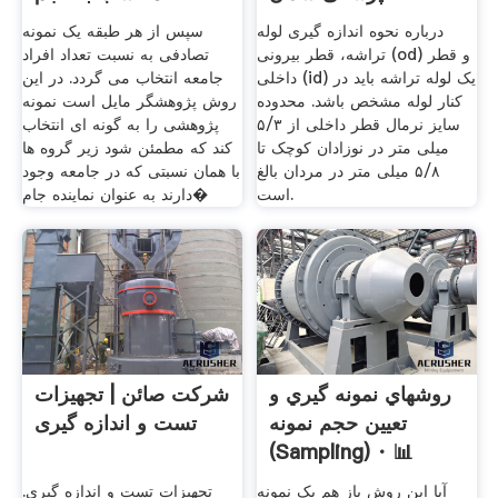
درباره نحوه اندازه گیری لوله
سپس از هر طبقه یک نمونه
تراشه، قطر بیرونی (od) و قطر
تصادفی به نسبت تعداد افراد
داخلی (id) یک لوله تراشه باید در
جامعه انتخاب می گردد. در این
کنار لوله مشخص باشد. محدوده
روش پژوهشگر مایل است نمونه
سایز نرمال قطر داخلی از ۵/۳
پژوهشی را به گونه ای انتخاب
میلی متر در نوزادان کوچک تا
کند که مطمئن شود زیر گروه ها
۵/۸ میلی متر در مردان بالغ
با همان نسبتی که در جامعه وجود
است.
دارند به عنوان نماینده جام�
روشهاي نمونه گيري و
شرکت صائن | تجهیزات
تعيين حجم نمونه
تست و اندازه گیری
(Sampling) · 📊
اطمينان شرق
آیا این روش باز هم یک نمونه
تجهیزات تست و اندازه گیری.