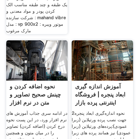
یک طبقه و چند طبقه مناسب الک
کردن پودر و مواد معدنی و
شرکت سازنده : mahand vibre
مدل : vp 900x2 موتور ویبره :
مارک مرغوب
آموزش اندازه گیری
نحوه اضافه کردن و
ابعاد پنجره | فروشگاه
چینش صحیح تصاویر و
اینترنتی پرده بازار
متن در نرم افزار
Word
2نحوه اندازه‌گیری ابعاد پنجره
در ادامه سری جذاب آموزش های
جهت نصب پرده ورتیلاین (زبرا
نرم افزار ورد، در این پست نحوه
عمودی):پرده‌های ورتیلاین (زبرا
درج کردن (اضافه کردن) تصاویر
عمودی) نیز همانند پرده های زبرا
را در میان متون و همچنین