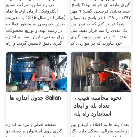
گیری طبقه ای خواهد بود؟! پاسخ.
درباره صائن: شرکت صنایع
سید مجتبی فرشچی گفت: ۹ مهر
الکترونیکی آرمان ارتباط نماد
۱۳۹۷ در ۱۰:۳۹ در پاسخ به سوال
(صائن) در سال 1378 با مدیریت
شما عرض کنم که به نظر من
بخش خصوصی به منظور فعالیت
یک عددی را مبنا قرار دهید. مثل
در زمینه تهیه و توزیع محصولات
عدد ۲۰. و در شیوه نمونه گیری
برق صنعتی، ابزار تست و اندازه
خود بیاورید که در مواردی ک
گیری دقیق تاسیس گردید و راه
نحوه محاسبه شیب ،
جدول اندازه ها Salian
تعداد پله و ابعاد
استاندارد راه پله
تعداد پله ها به اختلاف ارتفاع بین
صفحه اصلی ; مردانه اندازه
دو طبقه متوالی بستگی دارد. اگر
گیری روی استخوان برجسته دو