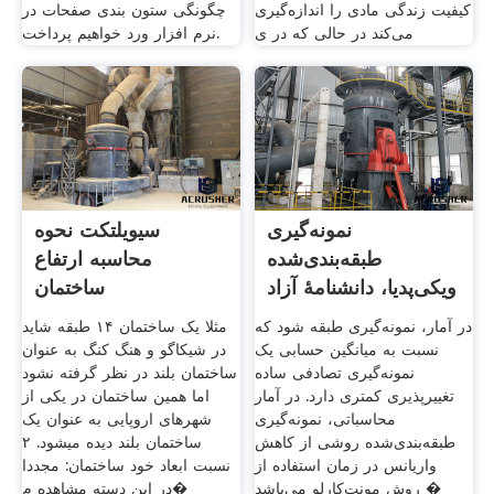
کیفیت زندگی مادی را اندازه‌گیری
چگونگی ستون بندی صفحات در
می‌کند در حالی که در ی
نرم افزار ورد خواهیم پرداخت.
نمونه‌گیری
سیویلتکت نحوه
طبقه‌بندی‌شده
محاسبه ارتفاع
ویکی‌پدیا، دانشنامهٔ آزاد
ساختمان
در آمار، نمونه‌گیری طبقه شود که
مثلا یک ساختمان ۱۴ طبقه شاید
نسبت به میانگین حسابی یک
در شیکاگو و هنگ کنگ به عنوان
نمونه‌گیری تصادفی ساده
ساختمان بلند در نظر گرفته نشود
تغییرپذیری کمتری دارد. در آمار
اما همین ساختمان در یکی از
محاسباتی، نمونه‌گیری
شهرهای اروپایی به عنوان یک
طبقه‌بندی‌شده روشی از کاهش
ساختمان بلند دیده میشود. ۲
واریانس در زمان استفاده از
نسبت ابعاد خود ساختمان: مجددا
روش مونت‌کارلو می‌باشد �
در این دسته مشاهده م�