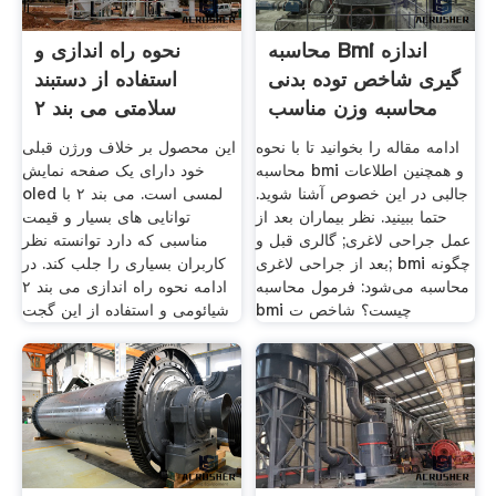
محاسبه Bmi اندازه
نحوه راه اندازی و
گیری شاخص توده بدنی
استفاده از دستبند
محاسبه وزن مناسب
سلامتی می بند ۲
ادامه مقاله را بخوانید تا با نحوه
این محصول بر خلاف ورژن قبلی
محاسبه bmi و همچنین اطلاعات
خود دارای یک صفحه نمایش
جالبی در این خصوص آشنا شوید.
oled لمسی است. می بند ۲ با
حتما ببینید. نظر بیماران بعد از
توانایی های بسیار و قیمت
عمل جراحی لاغری; گالری قبل و
مناسبی که دارد توانسته نظر
بعد از جراحی لاغری; bmi چگونه
کاربران بسیاری را جلب کند. در
محاسبه می‌شود: فرمول محاسبه
ادامه نحوه راه اندازی می بند ۲
bmi چیست؟ شاخص ت
شیائومی و استفاده از این گجت