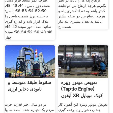
ارتفاع پله ها را ثابت در نظر
طرف کمر مبنای قرار دهید :
بگیریم هرچه ارتفاع بین دو طبقه
نصف دور باسن : 44: 46: 48:
کمتر باشد به تعداد کمتری پله و
50: 52: 54: 56: 58: باسن:
هرچه ارتفاع بین دو طبقه بیشتر
برجسته ترن قسمت باسن را
باشد به تعداد بیشتری پله نیاز
ملاک قرار داده و اندازه گیری
هست. ح
نمائید: نصف دور سینه: 42: 44:
46: 48: 50: 52: 54: 56: سینه:
چهار
تعویض موتور ویبره
سقوط طبقهٔ متوسط و
(Taptic Engine)
نابودی ذخایر ارزی
آیفون XR کوک موبایل
تعویض موتور ویبره این آیفون کار
در دو سال اخیر قدرت خرید
چندان دشوار و یا وقت گیری
مردم یک چهارم شده است سالها