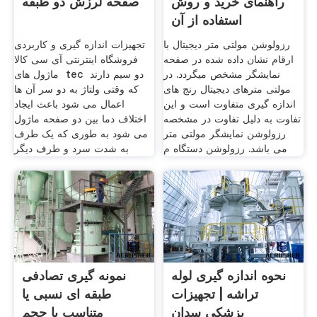
راهنمای خرید و روش
صفحه لرزش دو طبقه
استفاده از آن
رزولوشن مولتی متر دیجیتال با
‫تجهیزات اندازه گیری و کاربردی
ارقام نشان داده شده در صفحه
فروشگاه اینترنتی آی سی کالا‬
نمایشگر مشخص میگردد. در
ماژول های ‌ tec ‌ دو سیم دارند
مولتی مترهای دیجیتال رنج های
که وقتی ولتاژ به دو سر آن ها
اندازه گیری متفاوت است و این
اعمال می شود باعث ایجاد
تفاوت به دلیل تفاوت در مشخصه
اختلاف دما بین دو صفحه ماژول
رزولوشن نمایشگر مولتی متر
می شود به طوری که یک طرف
می باشد. رزولوشن دستگاه م
به شدت سرد و طرف دیگر
نحوه اندازه گیری لوله
نمونه گیری تصادفی
تراشه | تجهیزات
طبقه ای نسبی یا
پزشکی سدان
متناسب با حجم