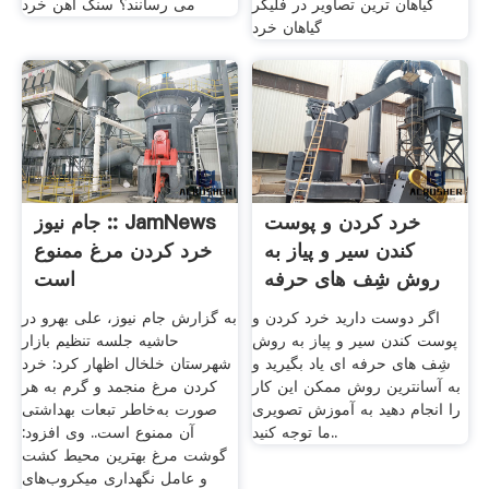
گیاهان ترین تصاویر در فلیکر
می رسانند؟ سنگ آهن خرد
گیاهان خرد
خرد کردن و پوست
جام نیوز :: JamNews
کندن سیر و پیاز به
خرد کردن مرغ ممنوع
روش شِف های حرفه
است
ای
اگر دوست دارید خرد کردن و
به گزارش جام نیوز، علی بهرو در
پوست کندن سیر و پیاز به روش
حاشیه جلسه تنظیم بازار
شِف های حرفه ای یاد بگیرید و
شهرستان خلخال اظهار کرد: خرد
به آسانترین روش ممکن این کار
کردن مرغ منجمد و گرم به هر
را انجام دهید به آموزش تصویری
صورت به‌خاطر تبعات بهداشتی
ما توجه کنید..
آن ممنوع است.. وی افزود:
گوشت مرغ بهترین محیط کشت
و عامل نگهداری میکروب‌های