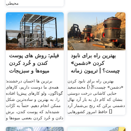
محیطی
بهترین راه برای نابود
فیلم: روش های پوست
کردن «دشمن»
کندن و خُرد کردن
چیست؟ | تریبون زمانه
میوه‌ها و سبزیجات
بهترین راه برای نابود کردن
برترین ها احسان درخشنده:
«دشمن» چیست؟[۱] محمدسعید
همه‌ی ما دوست داریم، کارهای
حنایی کاشانی درخت دوستی
گوناگون، ولو کارهای پیش‌پا افتاده
بنشان که کام دل به بار آرد نهال
را، به بهترین و ساده‌ترین شکل
دشمنی برکن که رنج بی‌شمار آرد
ممکن انجام دهیم. حتماً به کَرّات
حافظ امروز کشورهایی []
شنیده‌اید که پوست کندن، برش
دادن و خُرد کردن بعضی میوه‌ها و