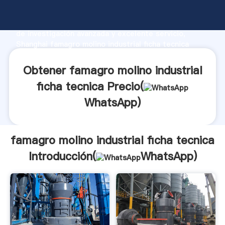
famagro molino industrial ficha tecnica fabricante
Agarrando fuerte capacidad de producción, fuerza
de investigación avanzada y excelente servicio,
Shanghai famagro molino industrial ficha tecnica
proveedor crea el valor y aporta valores a todos los
clientes.
Obtener famagro molino industrial
ficha tecnica Precio(
WhatsApp
)
famagro molino industrial ficha tecnica
Introducción(
WhatsApp
)