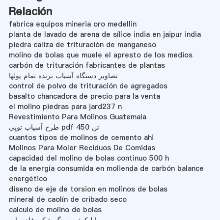
Relación
fabrica equipos mineria oro medellin
planta de lavado de arena de sílice india en jaipur india
piedra caliza de trituración de manganeso
molino de bolas que muele el apresto de los medios
carbón de trituración fabricantes de plantas
تصاویر دستگاه آسیاب برنده تمام پولها
control de polvo de trituración de agregados
basalto chancadora de precio para la venta
el molino piedras para jard237 n
Revestimiento Para Molinos Guatemala
طرح آسیاب توپی pdf 450 تن
cuantos tipos de molinos de cemento ahi
Molinos Para Moler Reciduos De Comidas
capacidad del molino de bolas continuo 500 h
de la energía consumida en molienda de carbón balance
energético
diseno de eje de torsion en molinos de bolas
mineral de caolín de cribado seco
calculo de molino de bolas
اپلیکیشن سنگ شکن فلدسپات