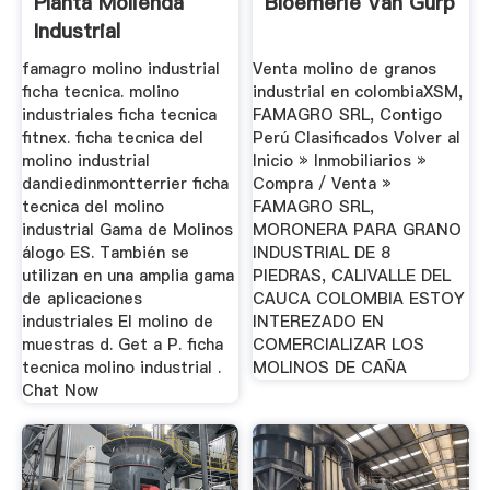
Planta Molienda
Bloemerie Van Gurp
Industrial
famagro molino industrial
Venta molino de granos
ficha tecnica. molino
industrial en colombiaXSM,
industriales ficha tecnica
FAMAGRO SRL, Contigo
fitnex. ficha tecnica del
Perú Clasificados Volver al
molino industrial
Inicio » Inmobiliarios »
dandiedinmontterrier ficha
Compra / Venta »
tecnica del molino
FAMAGRO SRL,
industrial Gama de Molinos
MORONERA PARA GRANO
álogo ES. También se
INDUSTRIAL DE 8
utilizan en una amplia gama
PIEDRAS, CALIVALLE DEL
de aplicaciones
CAUCA COLOMBIA ESTOY
industriales El molino de
INTEREZADO EN
muestras d. Get a P. ficha
COMERCIALIZAR LOS
tecnica molino industrial .
MOLINOS DE CAÑA
Chat Now