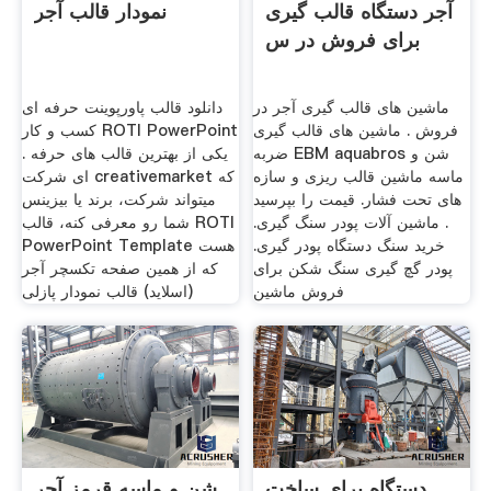
آجر دستگاه قالب گیری
نمودار قالب آجر
برای فروش در س
ماشین های قالب گیری آجر در
دانلود قالب پاورپوینت حرفه ای
فروش . ماشین های قالب گیری
کسب و کار ROTI PowerPoint
ضربه EBM aquabros شن و
. یکی از بهترین قالب های حرفه
ماسه ماشین قالب ریزی و سازه
ای شرکت creativemarket که
های تحت فشار. قیمت را بپرسید
میتواند شرکت، برند یا بیزینس
. ماشین آلات پودر سنگ گیری.
شما رو معرفی کنه، قالب ROTI
خرید سنگ دستگاه پودر گیری.
PowerPoint Template هست
پودر گچ گیری سنگ شکن برای
که از همین صفحه تکسچر آجر
فروش ماشین
(اسلاید) قالب نمودار پازلی
دستگاه برای ساخت
شن و ماسه قرمز آجر