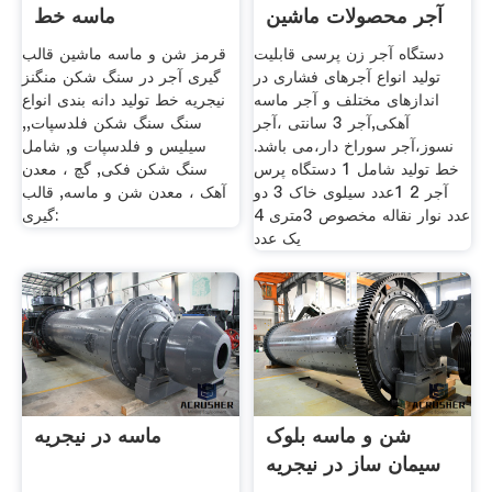
آجر محصولات ماشین
ماسه خط
دستگاه آجر زن پرسی قابلیت
قرمز شن و ماسه ماشین قالب
تولید انواع آجرهای فشاری در
گیری آجر در سنگ شکن منگنز
اندازهای مختلف و آجر ماسه
نیجریه خط تولید دانه بندی انواع
آهکی,آجر 3 سانتی ،آجر
سنگ سنگ شکن فلدسپات,,
نسوز،آجر سوراخ دار،می باشد.
سیلیس و فلدسپات و, شامل
خط تولید شامل 1 دستگاه پرس
سنگ شکن فکی, گچ ، معدن
آجر 2 1عدد سیلوی خاک 3 دو
آهک ، معدن شن و ماسه, قالب
عدد نوار نقاله مخصوص 3متری 4
گیری:
یک عدد
شن و ماسه بلوک
ماسه در نیجریه
سیمان ساز در نیجریه