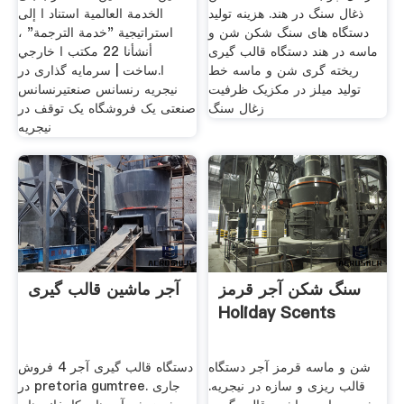
ذغال سنگ در هند. هزینه تولید
الخدمة العالمية استناد ا إلى
دستگاه های سنگ شکن شن و
استراتيجية "خدمة الترجمة" ،
ماسه در هند دستگاه قالب گیری
أنشأنا 22 مكتب ا خارجي
ریخته گری شن و ماسه خط
ا.ساخت | سرمایه گذاری در
تولید میلز در مکزیک ظرفیت
نیجریه رنسانس صنعتیرنسانس
زغال سنگ
صنعتی یک فروشگاه یک توقف در
نیجریه
سنگ شکن آجر قرمز
آجر ماشین قالب گیری
Holiday Scents
شن و ماسه قرمز آجر دستگاه
دستگاه قالب گیری آجر 4 فروش
قالب ریزی و سازه در نیجریه.
در pretoria gumtree. جاری