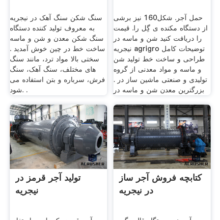
حمل آجر. شكل160 نیز برشی
سنگ شکن سنگ آهک در نیجریه
از دستگاه مكنده ی گِل را. قیمت
به معروف تولید کننده دستگاه
را دریافت کنید شن و ماسه در
سنگ شکن معدن و شن و ماسه
نیجریه agrigro توضیحات کامل
ساخت خط در چین خوش آمدید .
طراحی و ساخت خط تولید شن
سختی بالا مواد ترد، مانند سنگ
و ماسه و مواد معدنی از گروه
های مختلف، سنگ آهک، سنگ
تولیدی و صنعتی ماشین ساز در .
فرش، سرباره و بتن استفاده می
بزرگترین معدن شن و ماسه در
شود. .
کتابچه فروش آجر ساز
تولید آجر قرمز در
در نیجریه
نیجریه