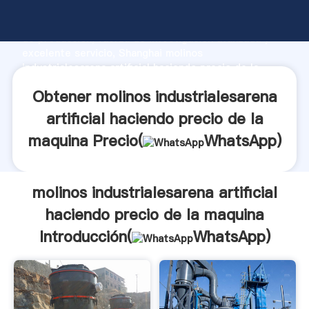
molinos industrialesarena artificial haciendo precio
de la maquina fabricante Agarrando fuerte capacidad
de producción, fuerza de investigación avanzada y
excelente servicio, Shanghai molinos
industrialesarena artificial haciendo precio de la
maquina proveedor crea el valor y aporta valores a
Obtener molinos industrialesarena
todos los clientes.
artificial haciendo precio de la
maquina Precio(
WhatsApp
)
molinos industrialesarena artificial
haciendo precio de la maquina
Introducción(
WhatsApp
)