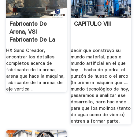
Fabricante De
CAPITULO VIII
Arena, VSI
Fabricante De La
Arena, Arena Que
HX Sand Creador,
decir que construyó su
Hace La.
encontrar los detalles
mundo material, pues el
completos acerca de
mundo artificial en el que
fabricante de la arena,
hoy ... hacha de piedra, el
arena que hace la máquina,
punzón de hueso o el arco
fabricante de la arena, de
(la primera máquina que ....
eje vertical...
mundo tecnológico de hoy,
pasaremos a analizar ese
desarrollo, pero haciendo ...
para que los molinos (tanto
de agua como de viento)
entren a formar parte.