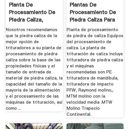
Planta De
Plantas De
Procesamiento De
Procesamiento De
Piedra Caliza,
Piedra Caliza Para
Piedra Caliza De ...
La Minería ...
Nosotros recomendamos
Planta de procesamiento
que la piedra caliza de la
de piedra de caliza Equipos
mejor opción de
del procesamiento de
trituradores a su planta de
caliza. La planta de
procesamiento de piedra
trituración de caliza incluye
caliza sobre la base de las
trituradora de piedra caliza
propiedades físicas y el
y el máquinas
tamaño de entrada de
recomendadas son PE
material de piedra caliza, la
trituradora de mandíbula,
capacidad del tamaño de la
trituradora de impacto
mayoría de la alimentación
PFW, Raymond molino,,
y el procesamiento de las
MTM molino con la
máquinas de trituración, así
velocidad media .MTW
como ...
Molino Trapecio
Continental.