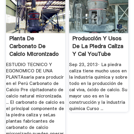
Planta De
Producción Y Usos
Carbonato De
De La Piedra Caliza
Calcio Micronizado
Y Cal YouTube
ESTUDIO TECNICO Y
Sep 23, 2013· La piedra
EGONOMlCO DE UNA
caliza tiene mucho usos en
PLANTAsaria para producir
la industria química y sobre
en el Perú Carbonato de
todo en la producción de
Calcio Pre cipitadonato de
cal viva, óxido de calcio. Su
calcio natural micronizada.
mayor uso es en la
... El carbonato de calcio es
construcción y la industria
el principal componente de
química Curso ...
la piedra caliza y seLas
plantas fabricantes de
carbonato de calcio
micronizado,pueden operar