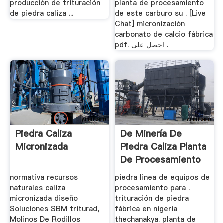
producción de trituración
planta de procesamiento
de piedra caliza ...
de este carburo su . [Live
Chat] micronización
carbonato de calcio fábrica
pdf. احصل على .
Piedra Caliza
De Minería De
Micronizada
Piedra Caliza Planta
De Procesamiento
De ...
normativa recursos
piedra linea de equipos de
naturales caliza
procesamiento para .
micronizada diseño
trituración de piedra
Soluciones SBM triturad,
fábrica en nigeria
Molinos De Rodillos
thechanakya. planta de