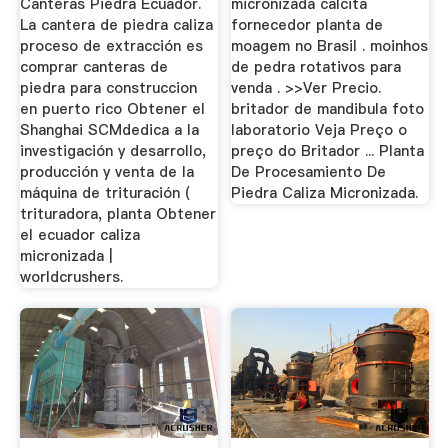
Canteras Piedra Ecuador.
micronizada calcita
La cantera de piedra caliza
fornecedor planta de
proceso de extracción es
moagem no Brasil . moinhos
comprar canteras de
de pedra rotativos para
piedra para construccion
venda . >>Ver Precio.
en puerto rico Obtener el
britador de mandibula foto
Shanghai SCMdedica a la
laboratorio Veja Preço o
investigación y desarrollo,
preço do Britador ... Planta
producción y venta de la
De Procesamiento De
máquina de trituración (
Piedra Caliza Micronizada.
trituradora, planta Obtener
el ecuador caliza
micronizada |
worldcrushers.