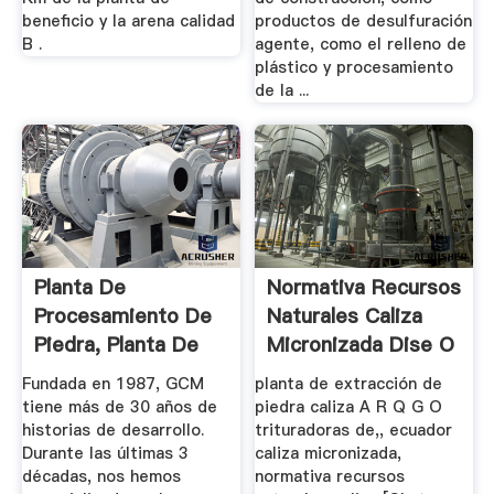
beneficio y la arena calidad
productos de desulfuración
B .
agente, como el relleno de
plástico y procesamiento
de la ...
Planta De
Normativa Recursos
Procesamiento De
Naturales Caliza
Piedra, Planta De
Micronizada Dise O
Reciclaje De ...
...
Fundada en 1987, GCM
planta de extracción de
tiene más de 30 años de
piedra caliza A R Q G O
historias de desarrollo.
trituradoras de,, ecuador
Durante las últimas 3
caliza micronizada,
décadas, nos hemos
normativa recursos