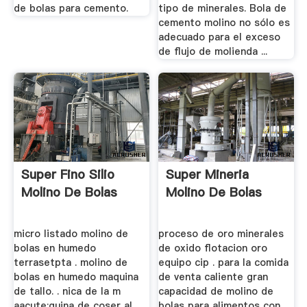
de bolas para cemento.
tipo de minerales. Bola de
cemento molino no sólo es
adecuado para el exceso
de flujo de molienda ...
Super Fino Silio
Super Mineria
Molino De Bolas
Molino De Bolas
micro listado molino de
proceso de oro minerales
bolas en humedo
de oxido flotacion oro
terrasetpta . molino de
equipo cip . para la comida
bolas en humedo maquina
de venta caliente gran
de tallo. . nica de la m
capacidad de molino de
aacute;quina de coser al .
bolas para alimentos con