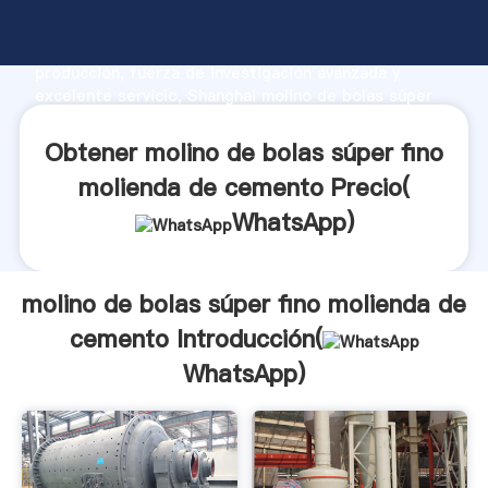
molino de bolas súper fino molienda de cemento
fabricante Agarrando fuerte capacidad de
producción, fuerza de investigación avanzada y
excelente servicio, Shanghai molino de bolas súper
fino molienda de cemento proveedor crea el valor y
aporta valores a todos los clientes.
Obtener molino de bolas súper fino
molienda de cemento Precio(
WhatsApp
)
molino de bolas súper fino molienda de
cemento Introducción(
WhatsApp
)