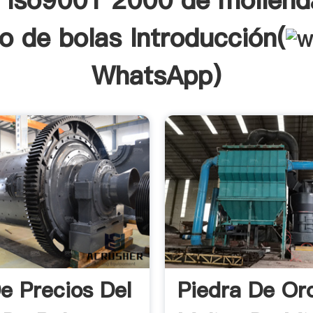
iso9001 2000 de moliend
o de bolas Introducción(
WhatsApp
)
De Precios Del
Piedra De Or