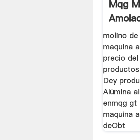
Mqg M
Amolad
De ...
molino de
maquina 
precio del
productos
Dey produ
Alúmina al
enmqg gt 
maquina a
deObt