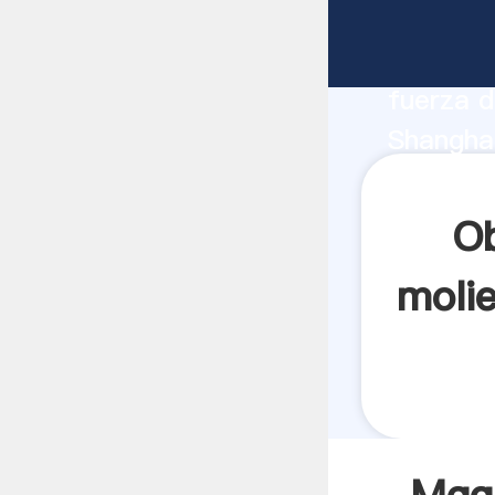
Mqg iso
fabrican
fuerza d
Shangha
bolas pr
los clien
O
molie