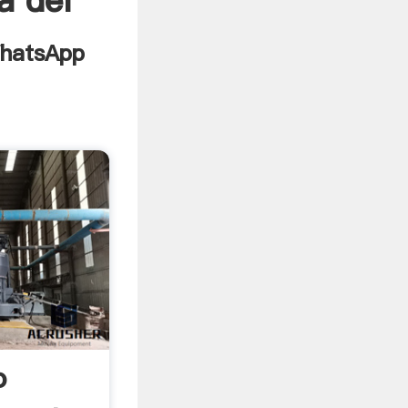
a del
o