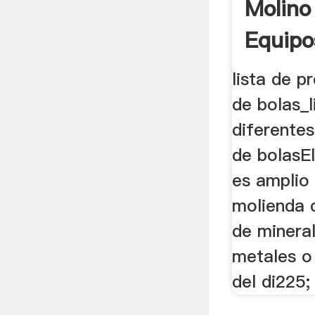
Molino
Equipos
lista de p
de bolas_l
diferente
de bolasE
es amplio 
molienda d
de minera
metales o
del di225;