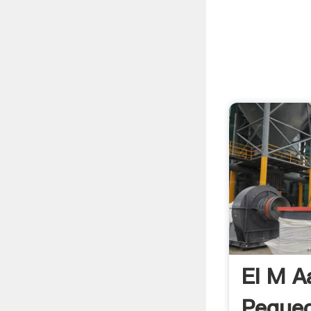
El M A
Pequeo