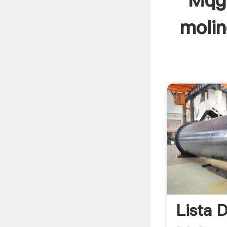
Mqg 
molin
Lista 