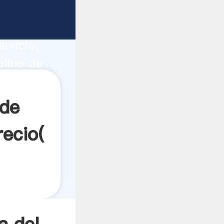
olas
ucción,
rvicio,
lino de
a todos
de
recio(