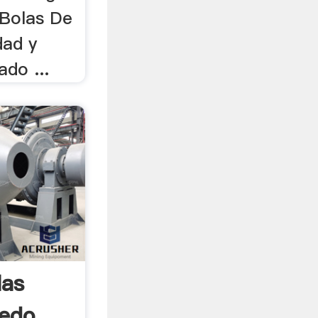
 Bolas De
dad y
do ...
las
edo