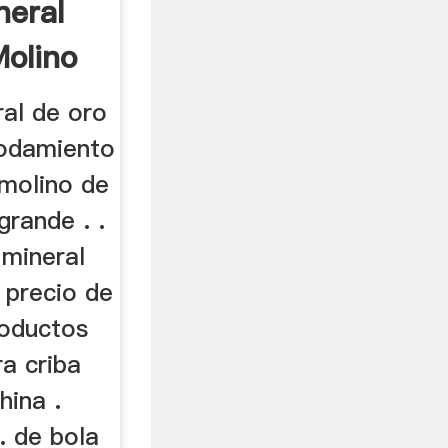
neral
olino
ral de oro
rodamiento
 molino de
grande . .
mineral
 precio de
roductos
ra criba
hina .
. de bola