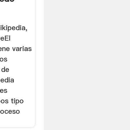
ikipedia,
reEl
ene varias
ros
 de
media
 es
os tipo
roceso