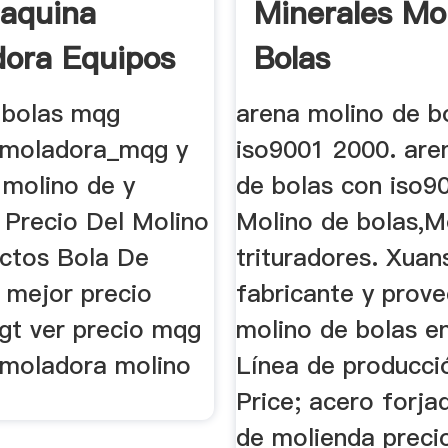
aquina
Minerales Mo
ora Equipos
Bolas
 bolas mqg
arena molino de b
amoladora_mqg y
iso9001 2000. are
 molino de y
de bolas con iso9
 Precio Del Molino
Molino de bolas,M
ctos Bola De
trituradores. Xuan
 mejor precio
fabricante y prov
gt ver precio mqg
molino de bolas e
moladora molino
Línea de producció
Price; acero forja
de molienda precio