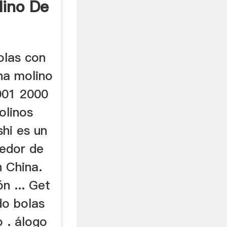
lino De
olas con
na molino
001 2000
olinos
shi es un
eedor de
n China.
n ... Get
do bolas
 . álogo