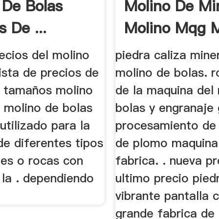
 De Bolas
Molino De Mi
 De ...
Molino Mqg M
De Bolas
recios del molino
piedra caliza mine
ista de precios de
molino de bolas. 
s tamaños molino
de la maquina del
l molino de bolas
bolas y engranaje 
utilizado para la
procesamiento de 
e diferentes tipos
de plomo maquina
les o rocas con
fabrica. . nueva p
 la . dependiendo
ultimo precio pied
vibrante pantalla c
grande fabrica de 