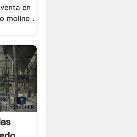
 venta en
o molino .
las
edo