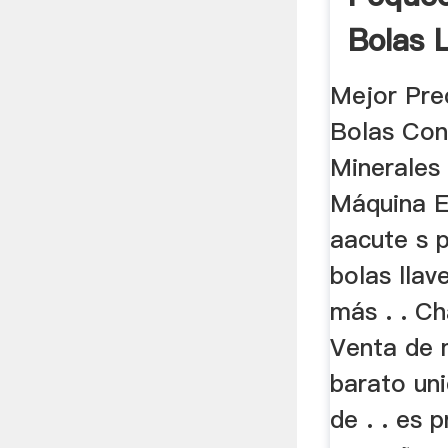
Bolas 
Mano
Mejor Pre
Bolas Con
Minerales
Máquina E
aacute s 
bolas lla
más . . C
Venta de 
barato un
de . . es 