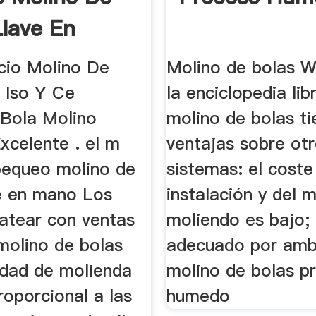
Llave En
cio Molino De
Molino de bolas W
 Iso Y Ce
la enciclopedia lib
 Bola Molino
molino de bolas ti
xcelente . el m
ventajas sobre ot
pequeo molino de
sistemas: el coste
ve en mano Los
instalación y del 
hatear con ventas
moliendo es bajo;
molino de bolas
adecuado por amb
idad de molienda
molino de bolas p
proporcional a las
humedo