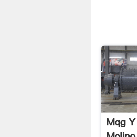
Mqg Y 
Molino