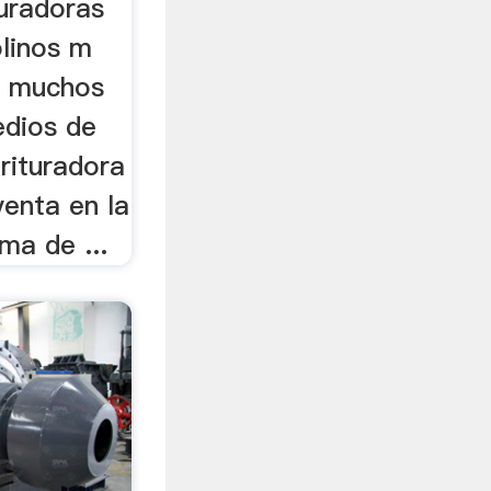
turadoras
linos m
n muchos
edios de
Trituradora
venta en la
ma de ...