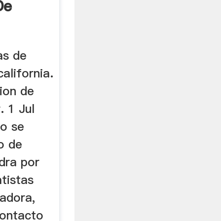
De
as de
california.
cion de
. 1 Jul
eo se
o de
edra por
tistas
radora,
Contacto