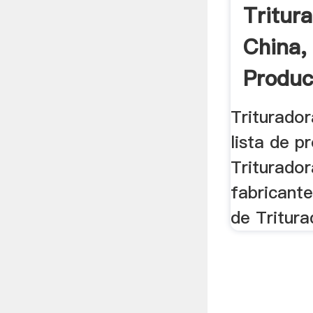
Tritur
China,
Produc
Tritura
Triturador
lista de p
Triturador
fabricant
de Tritur