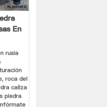
iedra
sas En
n rusia
s
ituración
, roca del
dra caliza
s piedra
 Infórmate