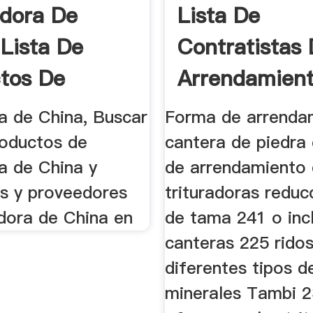
adora De
Lista De
 Lista De
Contratistas
tos De
Arrendamien
dora De ...
Cantera De ..
a de China, Buscar
Forma de arrenda
roductos de
cantera de piedra 
a de China y
de arrendamiento 
es y proveedores
trituradoras reduc
adora de China en
de tama 241 o inc
canteras 225 ridos
diferentes tipos d
minerales Tambi 2