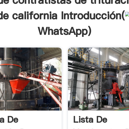
 de contratistas de triturac
e california Introducción(
WhatsApp
)
a De
Lista De