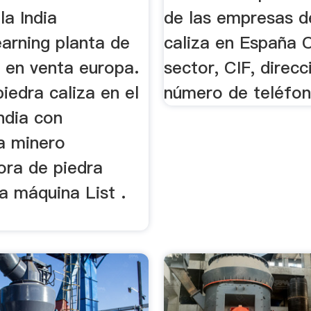
la India
de las empresas d
earning planta de
caliza en España 
n en venta europa.
sector, CIF, direcc
iedra caliza en el
número de teléfon
India con
ta minero
ora de piedra
la máquina List .