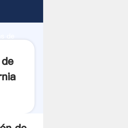
ad de
as de
a el
 de
rnia