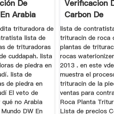
ación De
Verificacion 
 En Arabia
Carbon De
a
Trituracion
dita trituradora de
lista de contratist
Operacion
tratista lista de
trituracin de roca 
as de trituradoras
plantas de tritura
de cuddapah. lista
rocas waterionizer
doras de piedra en
2013 . en este vd
dí. lista de
muestra el proces
as de piedra en
trituracin de la pi
dí El veto de
ventas para contra
 qué no Arabia
Roca Planta Tritu
l Mundo DW En
Lista de precios 