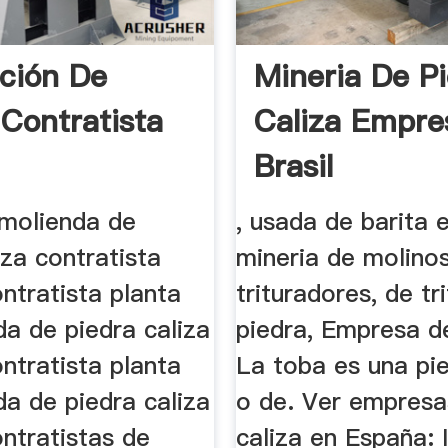
ación De
Mineria De P
 Contratista
Caliza Empre
Brasil
 molienda de
, usada de barita e
iza contratista
mineria de molino
ntratista planta
trituradores, de tr
a de piedra caliza
piedra, Empresa de
ntratista planta
La toba es una pie
a de piedra caliza
o de. Ver empresa
ntratistas de
caliza en España: