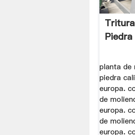
Tritur
Piedra
planta de
piedra cal
europa. co
de moliend
europa. co
de moliend
europa. co