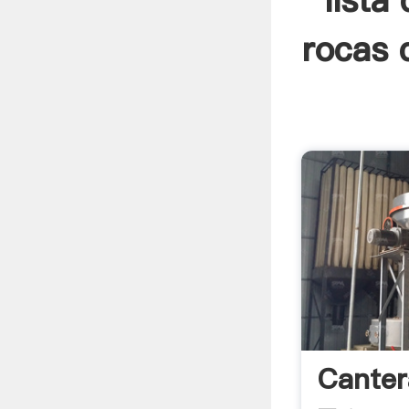
lista
rocas d
Canter