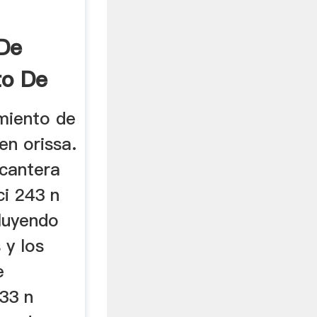
 De
to De
.
miento de
en orissa.
cantera
ci 243 n
luyendo
 y los
e
33 n