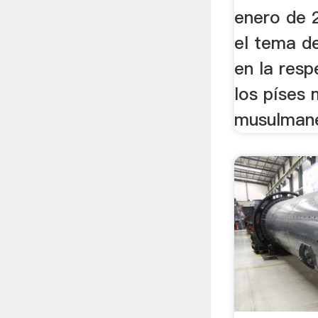
enero de 
el tema d
en la resp
los píses
musulmanes