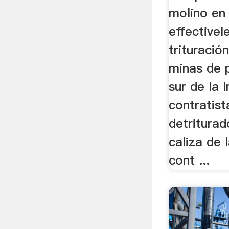
molino en 
effectivel
trituració
minas de p
sur de la 
contratis
detriturad
caliza de 
cont ...