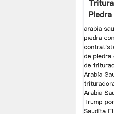
Tritur
Piedra
Saudit
arabia sau
piedra con
contratist
de piedra 
de tritura
Arabia Sau
triturador
Arabia Sau
Trump por
Saudita E