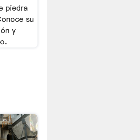
e piedra
Conoce su
ión y
o.