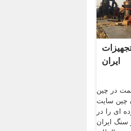
جهیزات
ایران
مت در چين
 چين سایت
ه ای را در
 سنگ ایران