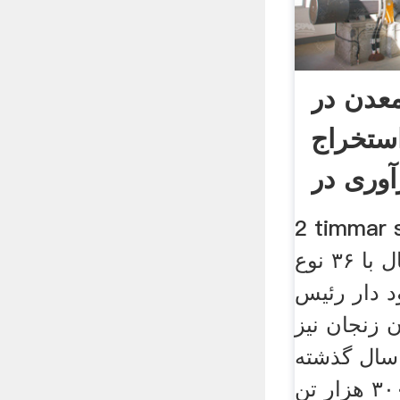
د ۴۱۰ معدن در
ستخراج
آوری در
timm· در استان
زنجان ۳۲۱ معدن فعال با ۳۶ نوع
د دار رئیس
زنجان نیز
 سال گذشته
بیش از ۵ میلیون و ۳۰۰ هزار تن