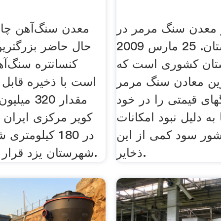
معدن سنگ مرمر در
معدن سنگ‌آهن چاد
راجستان. 25 مارس 2009
حال حاضر بزرگترين 
ستان کشوری است که
کنسانتره سنگ‌آ
ین معادن سنگ مرمر
است با ذخيره قابل 
ای قیمتی را در خود
مقدار 320 
 به دلیل نبود امکانات
کوير مرکزی ايران 
شور سود کمی از این
در 180 کيلومت
ذخایر.
شهرستان يزد قرار گرفته است.