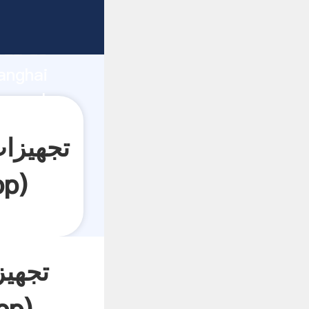
rza de
anghai
pp
)
تجهیز