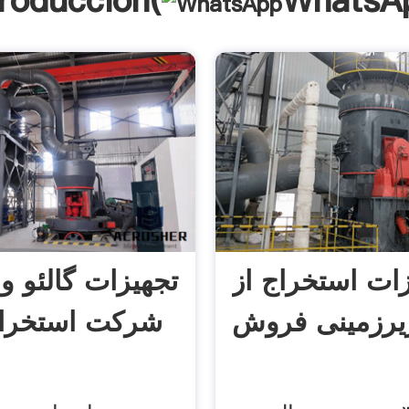
troducción(
WhatsA
ات استخراج از
تجهیزات گالئو 
یرزمینی فروش
شرکت استخرا