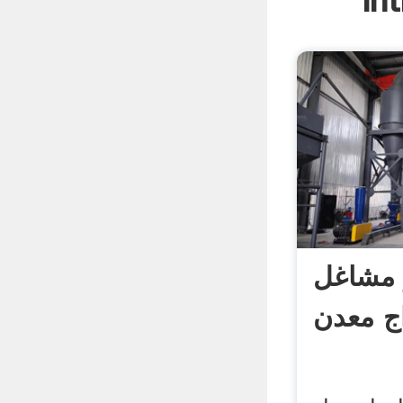
In
و مشاغل
ج معدن