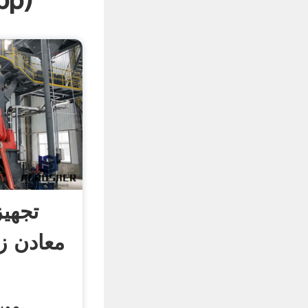
pp
)
تجهیز
معادن ز