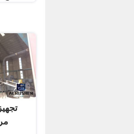
تجهی
مر