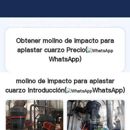
molino de impacto para aplastar cuarzo fabricante
Agarrando fuerte capacidad de producción, fuerza
de investigación avanzada y excelente servicio,
Shanghai molino de impacto para aplastar cuarzo
proveedor crea el valor y aporta valores a todos los
clientes.
Obtener molino de impacto para
aplastar cuarzo Precio(
WhatsApp
)
molino de impacto para aplastar
cuarzo Introducción(
WhatsApp
)