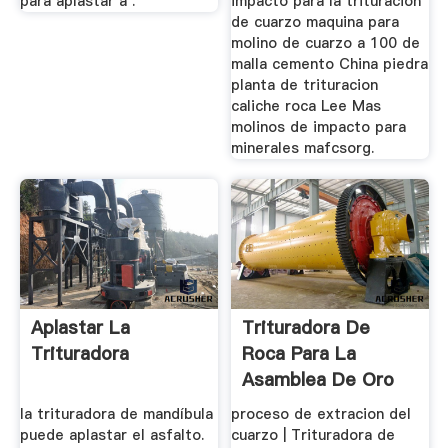
para aplastar a .
impacto para la trituracion
de cuarzo maquina para
molino de cuarzo a 100 de
malla cemento China piedra
planta de trituracion
caliche roca Lee Mas
molinos de impacto para
minerales mafcsorg.
Aplastar La
Trituradora De
Trituradora
Roca Para La
Asamblea De Oro
De Cuarzo
la trituradora de mandíbula
proceso de extracion del
puede aplastar el asfalto.
cuarzo | Trituradora de