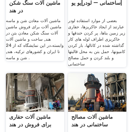
ساختمانی – لودر|یو یو|
ماشین آلات سنگ شکن
در هند
بعضی از موارد استفاده لودر
ماشین آلات معادن شن و ماسه
عبارتند از ایجاد خاکریزها، حفاری
ماشین آلات برای فروش ماشین
زیر زمین بناها، پر کردن خندقها و
آلات سنگ شکن معادن بتن در
خاکریزی اطراف لوله های کار
هند, ساخت و ماشین آلات
گذاشته شده در کانالها، بار کردن
وابسته،در این نمایشگاه که از 24
کامیونها، حمل بتن به محل قالبتها
تا ایران و کشورهای ترکیه، هند,
و بلند کردن و حمل مصالح
شن و ماسه .
ساختمانی
ماشین آلات مصالح
ماشین آلات حفاری
ساختمانی در هند
برای فروش در هند