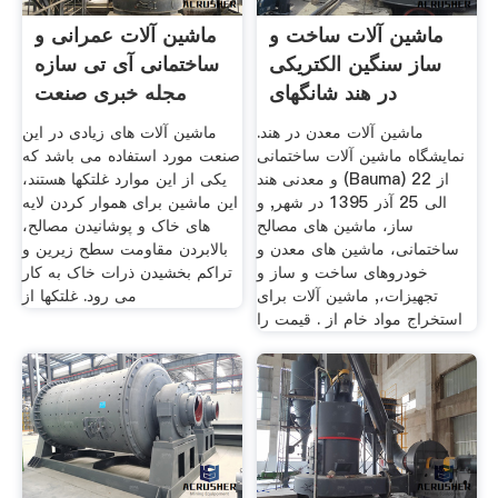
ماشین آلات ساخت و
ماشین آلات عمرانی و
ساز سنگین الکتریکی
ساختمانی آی تی سازه
در هند شانگهای
مجله خبری صنعت
ماشین آلات معدن در هند.
ماشین آلات های زیادی در این
نمایشگاه ماشین آلات ساختمانی
صنعت مورد استفاده می باشد که
و معدنی هند (Bauma) از 22
یکی از این موارد غلتکها هستند،
الی 25 آذر 1395 در شهر, و
این ماشین برای هموار کردن لایه
ساز، ماشین های مصالح
های خاک و پوشانیدن مصالح،
ساختمانی، ماشین های معدن و
بالابردن مقاومت سطح زیرین و
خودروهای ساخت و ساز و
تراکم بخشیدن ذرات خاک به کار
تجهیزات،, ماشین آلات برای
می رود. غلتکها از
استخراج مواد خام از . قیمت را