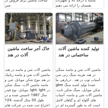
ماسه با درجه بالا و تجهیزات
ساخت ماشین برای فروش در
همسان را ارائه می دهیم.
چین.
تولید کننده ماشین آلات
خاک آجر ساخت ماشین
ساختمانی در هند
آلات در هند
ماشین آلات شن و ماسه سنگی
ماشین آلات شن و ماسه در هند.
در هند. هزینه سنگ زنی شن
ماشین آلات شن و ماسه رباتیک
آسیاب توپ در هند . دربارهی ما.
در هند موج شکن موبایل. شن و
gbm عمدتا تولید کننده سنگ
ماسه ماشین آلات، سنگ شکن
شکن موبایل، سنگ شکن ثابت،
موبایل، نوع فیدر. lght. lght در
ماشین آلات شن و ماسه، آسیاب
سال 1987 تاسیس شده و در
های گلوله ای و گیاهان کامل
طول 30 سال گذشته، 124
است که به طور گسترده ای در
اختراع ثبت شده در شركت های