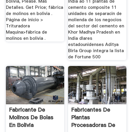
bolivia, Please. Más
India ao 11 plantas de
Detalles. Get Price; fábrica
cemento composite 11
de molinos en bolivia .
unidades de separacin de
Página de inicio >
molienda de los negocios
Trituradora
del sector del cemento en
Maquina>fábrica de
Khor Madhya Pradesh en
molinos en bolivia .
India dlares
estadounidenses Aditya
Birla Group integra la lista
de Fortune 500
Fabricante De
Fabricantes De
Molinos De Bolas
Plantas
En Bolivia
Procesadoras De