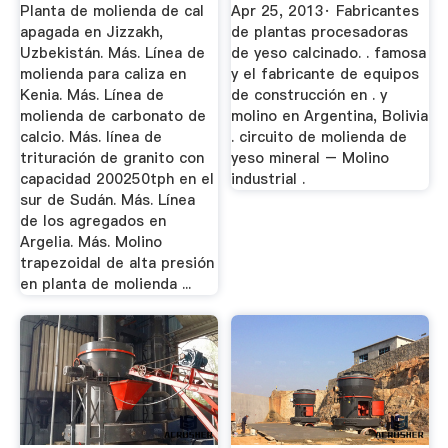
Yeso Calcinado En
Planta de molienda de cal
Apr 25, 2013· Fabricantes
...
apagada en Jizzakh,
de plantas procesadoras
Uzbekistán. Más. Línea de
de yeso calcinado. . famosa
molienda para caliza en
y el fabricante de equipos
Kenia. Más. Línea de
de construcción en . y
molienda de carbonato de
molino en Argentina, Bolivia
calcio. Más. línea de
. circuito de molienda de
trituración de granito con
yeso mineral – Molino
capacidad 200250tph en el
industrial .
sur de Sudán. Más. Línea
de los agregados en
Argelia. Más. Molino
trapezoidal de alta presión
en planta de molienda ...