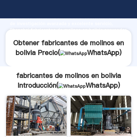
fabricantes de molinos en bolivia fabricante
Agarrando fuerte capacidad de producción, fuerza
de investigación avanzada y excelente servicio,
Shanghai fabricantes de molinos en bolivia proveedor
crea el valor y aporta valores a todos los clientes.
Obtener fabricantes de molinos en
bolivia Precio(
WhatsApp
)
fabricantes de molinos en bolivia
Introducción(
WhatsApp
)