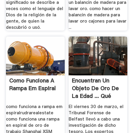
significado se describe a
un balancin de madera para
veces como el lenguaje del
lavar oro. como hacer un
Dios de la religión de la
balancin de madera para
gente, de quien la
lavar oro cajones para lavar
descubrió o usó.
...
Como Funciona A
Encuentran Un
Rampa Em Espiral
Objeto De Oro De
La Edad ... Qué
Cómo Quién
como funciona a rampa em
El viernes 30 de marzo, el
espiralrudrarealestate
Tribunal Forense de
como funciona una rampa
Belfast llevó a cabo una
en espiral de oro de
investigación de dicho
trabajo Shanghai XSM
tesoro. Los expertos