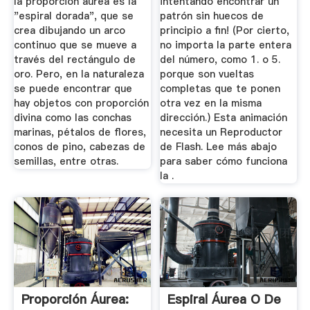
la proporción áurea es la
intentando encontrar un
"espiral dorada", que se
patrón sin huecos de
crea dibujando un arco
principio a fin! (Por cierto,
continuo que se mueve a
no importa la parte entera
través del rectángulo de
del número, como 1. o 5.
oro. Pero, en la naturaleza
porque son vueltas
se puede encontrar que
completas que te ponen
hay objetos con proporción
otra vez en la misma
divina como las conchas
dirección.) Esta animación
marinas, pétalos de flores,
necesita un Reproductor
conos de pino, cabezas de
de Flash. Lee más abajo
semillas, entre otras.
para saber cómo funciona
la .
Proporción Áurea:
Espiral Áurea O De