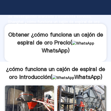
¿cómo funciona un cajón de espiral de oro fabricante
Agarrando fuerte capacidad de producción, fuerza
de investigación avanzada y excelente servicio,
Shanghai ¿cómo funciona un cajón de espiral de oro
proveedor crea el valor y aporta valores a todos los
clientes.
Obtener ¿cómo funciona un cajón de
espiral de oro Precio(
WhatsApp
)
¿cómo funciona un cajón de espiral de
oro Introducción(
WhatsApp
)