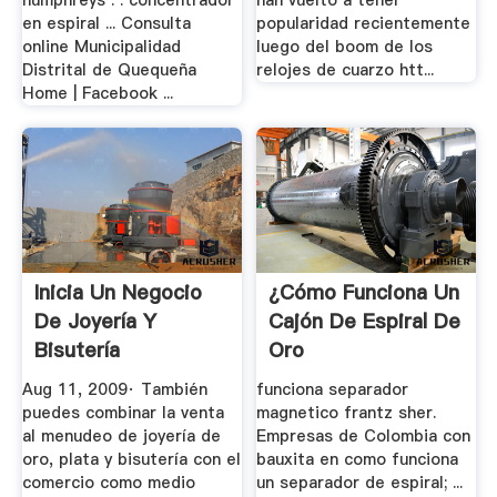
humphreys . . concentrador
han vuelto a tener
en espiral ... Consulta
popularidad recientemente
online Municipalidad
luego del boom de los
Distrital de Quequeña
relojes de cuarzo htt...
Home | Facebook ...
Inicia Un Negocio
¿Cómo Funciona Un
De Joyería Y
Cajón De Espiral De
Bisutería
Oro
Aug 11, 2009· También
funciona separador
puedes combinar la venta
magnetico frantz sher.
al menudeo de joyería de
Empresas de Colombia con
oro, plata y bisutería con el
bauxita en como funciona
comercio como medio
un separador de espiral; ...