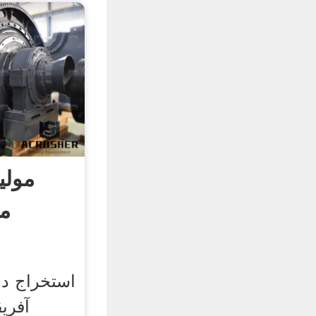
مولی
مع
استخراج دی
آفری