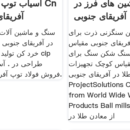
ین های فرز در
آسیاب توپ ط
آفریقای جنوبی
آفریقا
ن سنگزنی ذرت برای
سنگ و ماشین آلا
ریقای جنوبی مقیاس
در آفریقای جنوبی
نگ شکن سنگ برای
خرد کن تولید کا
یاس کوچک تجهیزات
طراحی در . آس
ا در آفریقای جنوبی
فروش فولاد توپ آفریقای جنوبی.
ProjectSolutions C
from World Wide
Products Ball mil, استخراج
از معادن طلا در