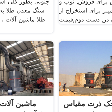
برای فروش, توپ و
جنوبی بطور کلی است
یلز برای استخراج از
سنگ معدن طلا به 
 در, دست دوم,قیمت
طلا ماشین آلات . 
ک ذرت مقیاس
ماشین آلات 