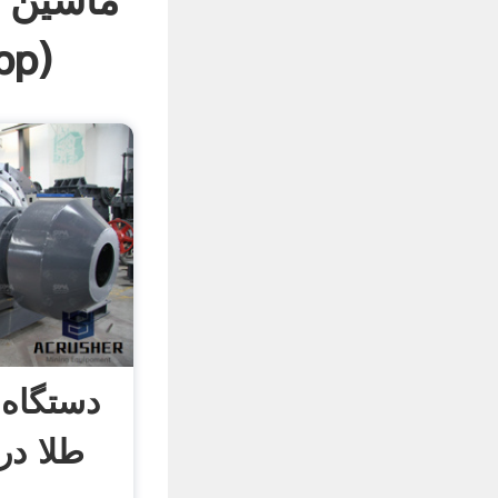
ماشین س
pp
)
دستگاه
طلا در