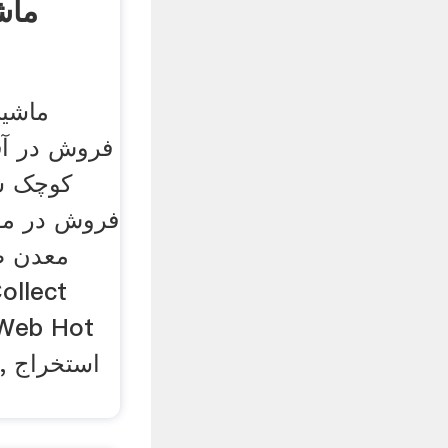
ماش
ماشی
فروش در آف
کوچک س
فروش در مق
معدن طل
ollect
 Web Hot
ls