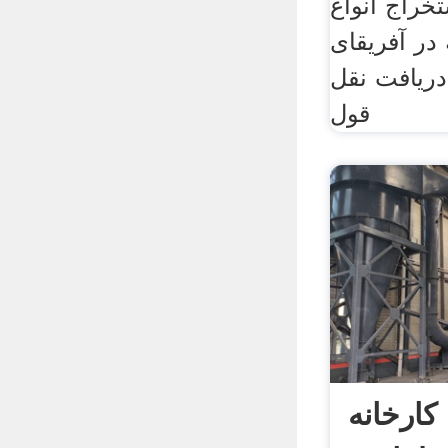
خراج انواع
در آفریقای
دریافت نقل
قول
کارخانه