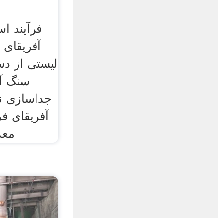
فرآیند ا
آفریقای ج
لیستی از د
سنگ آ
جداسازی نی
آفریقای فر
معد