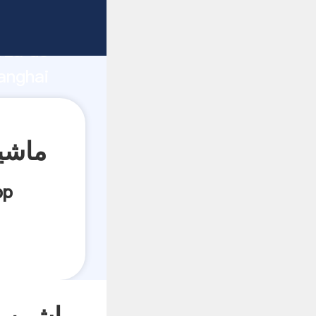
rza de
anghai