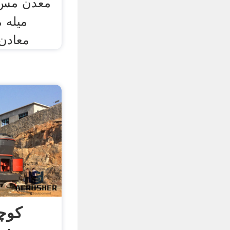
معدن مس 
میله م
معادن
کوچ