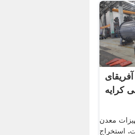
فریقای
ی کرایه
یزات معدن
یت. استخراج