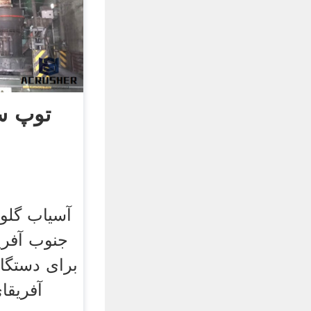
توپ س
آسیاب گلو
جنوب آفری
برای دستگا
آفریقا