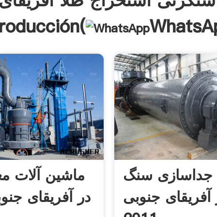
نگزنی استخراج طلا آفریقای
troducción(
WhatsA
 جداسازی سنگ
ماشین آلات مع
 آفریقای جنوبی
در آفریقای جنو