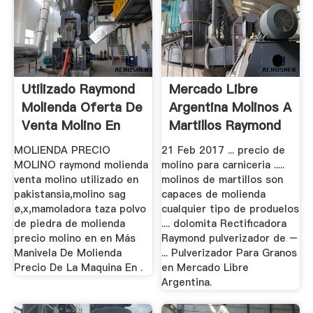
Utilizado Raymond
Mercado Libre
Molienda Oferta De
Argentina Molinos A
Venta Molino En
Martillos Raymond
Chile
MOLIENDA PRECIO
21 Feb 2017 ... precio de
MOLINO raymond molienda
molino para carniceria .....
venta molino utilizado en
molinos de martillos son
pakistansia,molino sag
capaces de molienda
ø,x,mamoladora taza polvo
cualquier tipo de produelos
de piedra de molienda
.... dolomita Rectificadora
precio molino en en Más
Raymond pulverizador de –
Manivela De Molienda
... Pulverizador Para Granos
Precio De La Maquina En .
en Mercado Libre
Argentina.