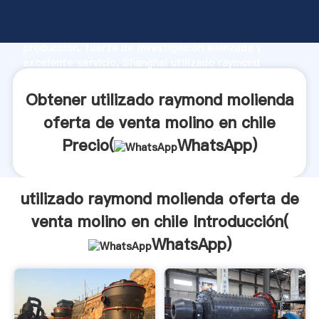
utilizado raymond molienda oferta de venta molino
en chile fabricante Agarrando fuerte capacidad de
producción, fuerza de investigación avanzada y
excelente servicio, Shanghai utilizado raymond
molienda oferta de venta molino en chile proveedor
crea el valor y aporta valores a todos los clientes.
Obtener utilizado raymond molienda
oferta de venta molino en chile
Precio(
WhatsApp
)
utilizado raymond molienda oferta de
venta molino en chile Introducción(
WhatsApp
)