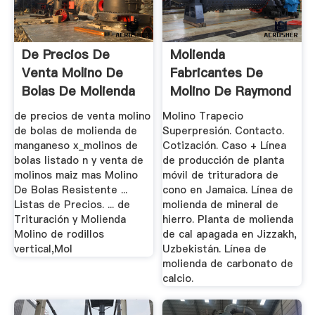
De Precios De
Molienda
Venta Molino De
Fabricantes De
Bolas De Molienda
Molino De Raymond
De Manganeso X
En La Chile
de precios de venta molino
Molino Trapecio
de bolas de molienda de
Superpresión. Contacto.
manganeso x_molinos de
Cotización. Caso + Línea
bolas listado n y venta de
de producción de planta
molinos maiz mas Molino
móvil de trituradora de
De Bolas Resistente ...
cono en Jamaica. Línea de
Listas de Precios. ... de
molienda de mineral de
Trituración y Molienda
hierro. Planta de molienda
Molino de rodillos
de cal apagada en Jizzakh,
vertical,Mol
Uzbekistán. Línea de
molienda de carbonato de
calcio.