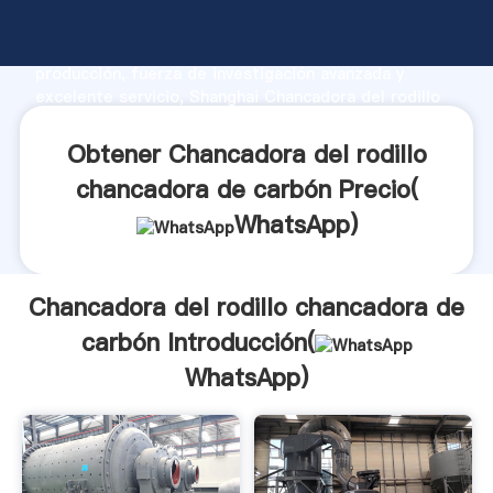
Chancadora del rodillo chancadora de carbón
fabricante Agarrando fuerte capacidad de
producción, fuerza de investigación avanzada y
excelente servicio, Shanghai Chancadora del rodillo
chancadora de carbón proveedor crea el valor y
aporta valores a todos los clientes.
Obtener Chancadora del rodillo
chancadora de carbón Precio(
WhatsApp
)
Chancadora del rodillo chancadora de
carbón Introducción(
WhatsApp
)