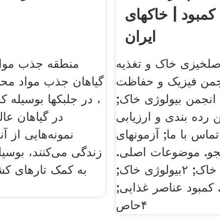
 کمبود | خاکهای
ایران
لخیزی خاک و تغذیه
منطقه جذب مواد
نجمن فیزیک و حفاظت
گیاهان جذب مواد مح
انجمن بیولوژی خاک;
، در جلبکها بوسیله کل
 رده بندی و ارزیابی
در گیاهان عال
ماس با ما; آزمونهای
نمونه‌هایی از آن
تجو. موضوعات اصلی.
زندگی می‌کنند، بوسیل
۱علوم خاک; ۲بیولوژی خاک;
به کمک تارهای ک
ه. کمبود عناصر غذایی;
۴حاص