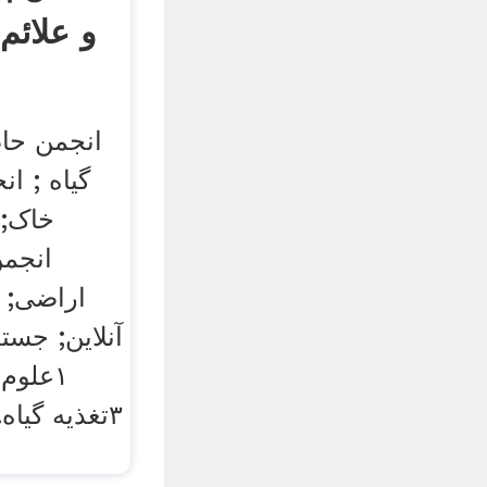
و علائم
انجمن حاص
گیاه ; ا
خاک; 
انجمن
اراضی; ت
آنلاین; جس
۳تغذیه گیا