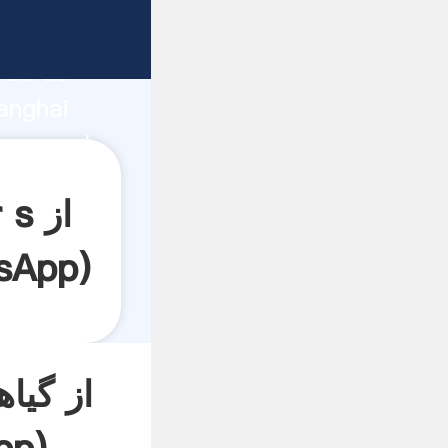
rza de
anghai
sApp
)