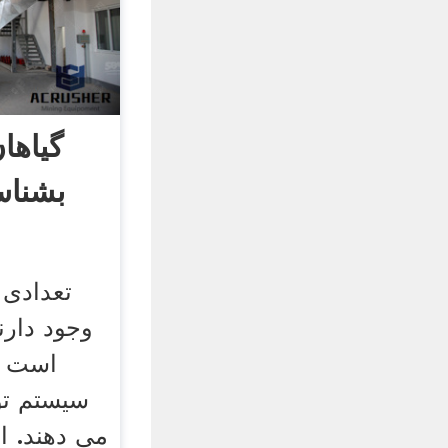
گیاها
بشناس
تعدادی 
وجود دارن
است ک
سیستم تول
می دهند. ا