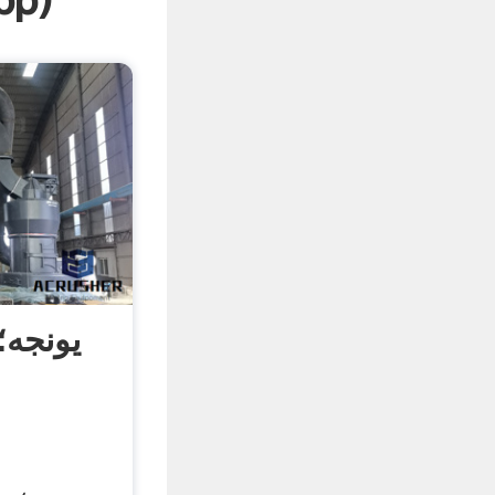
pp
)
یونجه؛