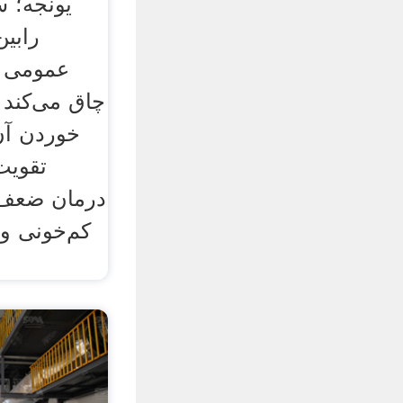
یونجه؛ س
رابین
عمومی غ
چاق می‌کند 
خوردن آن
تقویت
درمان ضعف 
کم‌خونی و