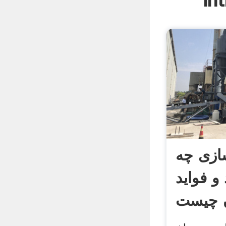
In
سازی چه
و فواید
 چیست