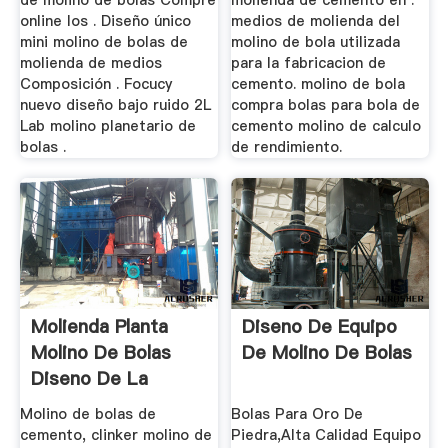
de molino de bolas Compre
molienda de cemento en .
online los . Diseño único
medios de molienda del
mini molino de bolas de
molino de bola utilizada
molienda de medios
para la fabricacion de
Composición . Focucy
cemento. molino de bola
nuevo diseño bajo ruido 2L
compra bolas para bola de
Lab molino planetario de
cemento molino de calculo
bolas .
de rendimiento.
Molienda Planta
Diseno De Equipo
Molino De Bolas
De Molino De Bolas
Diseno De La
Maquina
Molino de bolas de
Bolas Para Oro De
cemento, clinker molino de
Piedra,Alta Calidad Equipo