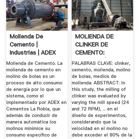
Molienda De
MOLIENDA DE
Cemento |
CLINKER DE
Industrias | ADEX
CEMENTO:
EVALUACIÓN DE LA
Molienda de Cemento. La
PALABRAS CLAVE: clinker,
...
molienda de cemento en
cemento, molienda, molino
molino de bolas es un
de bolas, medios de
proceso de alto consumo
molienda. ABSTRACT: In
de energía por lo que un
this study, the milling of
sistema, como el
clinker was evaluated by
implementado por ADEX en
varying the mill speed (24
Cementos La Robla, que
and 72 RPM), ... en el
además de conducir de
diseño de experimentos,
manera automática los
considerando que la
molinos minimice su
velocidad en el molino no
consumo específico de
debe exceder el 80% de la