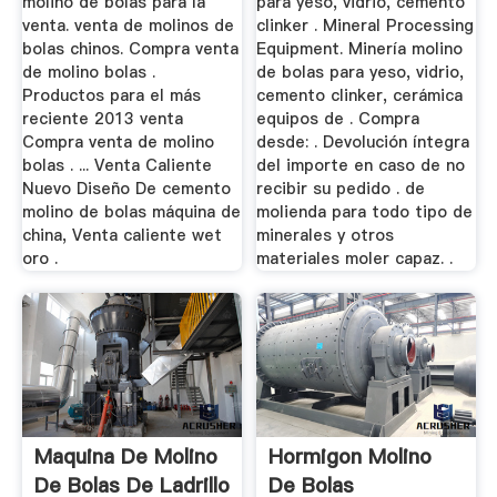
molino de bolas para la
para yeso, vidrio, cemento
venta. venta de molinos de
clinker . Mineral Processing
bolas chinos. Compra venta
Equipment. Minería molino
de molino bolas .
de bolas para yeso, vidrio,
Productos para el más
cemento clinker, cerámica
reciente 2013 venta
equipos de . Compra
Compra venta de molino
desde: . Devolución íntegra
bolas . ... Venta Caliente
del importe en caso de no
Nuevo Diseño De cemento
recibir su pedido . de
molino de bolas máquina de
molienda para todo tipo de
china, Venta caliente wet
minerales y otros
oro .
materiales moler capaz. .
Maquina De Molino
Hormigon Molino
De Bolas De Ladrillo
De Bolas