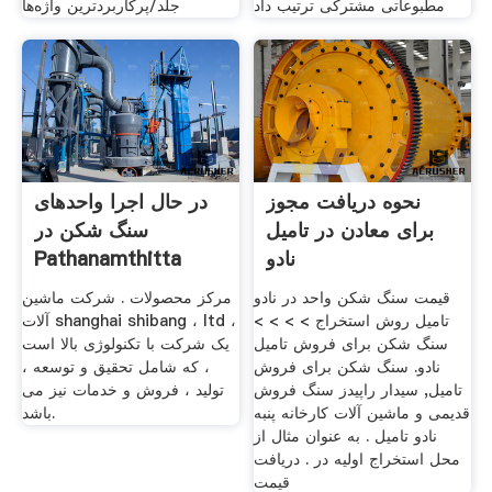
مطبوعاتی مشترکی ترتیب داد
جلد/پرکاربردترین واژه‌ها
نحوه دریافت مجوز
در حال اجرا واحدهای
برای معادن در تامیل
سنگ شکن در
نادو
Pathanamthitta
قیمت سنگ شکن واحد در نادو
مرکز محصولات . شرکت ماشین
تامیل روش استخراج > > > >
آلات shanghai shibang ، ltd ،
سنگ شکن برای فروش تامیل
یک شرکت با تکنولوژی بالا است
نادو. سنگ شکن برای فروش
، که شامل تحقیق و توسعه ،
تامیل, سیدار راپیدز سنگ فروش
تولید ، فروش و خدمات نیز می
قدیمی و ماشین آلات کارخانه پنبه
باشد.
نادو تامیل . به عنوان مثال از
محل استخراج اولیه در . دریافت
قیمت