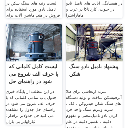
در همسایگی ایالت های تامیل نادو
لیست رتبه های سنگ شکن در
در جنوب، کارناتاکا در غرب و
تامیل نادو, مورد استفاده برای
ماهاراشترا
فروش در هند, ماشین آلات برای
پیشنهاد تامیل نادو سنگ
لیست کامل کلماتی که
شکن
با حرف الف شروع می
شود در راهنمای حل
سرند ارتعاشی برای طلا
در این مطلب از پایگاه خبری
آبرفتیشکن ساخت و توليد دستگاه
جدول یاب تمامی کلماتی که با
های سنگ شکن هیدروکن ، فک ،
حرف الف شروع می شود در
سرند ویبره, سنگ واحد خرد
راهنمای حل جدول را مشاهده
کردن نادو تامیل.معنی و مفهوم
می کنید:حل جدولابر برقدار :
دفینه ، تفسیر دفینه در علم
بارقهابر بی‌ باران:
باستان شناسیمعنی و مفهوم