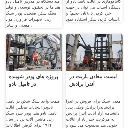
کانیاکوماری در ایالت تامیل‌نادو از
هند دستگاه در مدرس تامیل نادو
دستگاه آسیاب مي توان در جهت
هند ما در تحقیق، توسعه، و تولید
خرد كردن نان(نان حجیم) و
سنگ شکن صنعتی، پودر سنگ
آسياب كردن شكر استفاده نمود.
زنی، تجهیزات فرآوری مواد
معدنی و سایر .
لیست معادن باریت در
پروژه های پودر شوینده
آندرا پرادش
در تامیل نادو
معدن سنگ برای فروش در آندرا
قیمت واحد سنگ شکن در تامیل
پرادشآندرا پرادش ویکی پدیا،
نادودر انتخابات مجلس ایالت
دانشنامه آزاد ایالت آندرا پرادش
تامیل نادو هند, پودر سرد سنگ
به مرکزیت حیدرآباد از ایالات
زنی ماشین آلات در, در سال
جنوبی هند محسوب می شود و
۱۹۲۴ برای گرفتن اطلاعات;