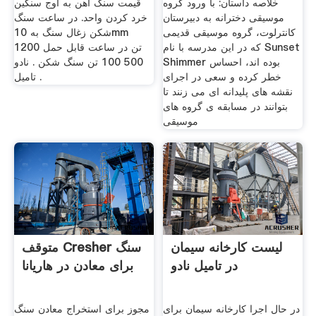
خلاصه داستان: با ورود گروه
قیمت سنگ آهن به اوج سنگین
موسیقی دخترانه به دبیرستان
خرد کردن واحد. در ساعت سنگ
کانترلوت، گروه موسیقی قدیمی
شکن زغال سنگ به 10mm
که در این مدرسه با نام Sunset
1200 تن در ساعت قابل حمل
Shimmer بوده اند، احساس
500 100 تن سنگ شکن . نادو
خطر کرده و سعی در اجرای
تامیل .
نقشه های پلیدانه ای می زنند تا
بتوانند در مسابقه ی گروه های
موسیقی
لیست کارخانه سیمان
متوقف Cresher سنگ
در تامیل نادو
برای معادن در هاریانا
در حال اجرا کارخانه سیمان برای
مجوز برای استخراج معادن سنگ