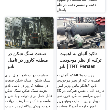
دفینه و تفسیر دفینه در علم
باستان
تاکید آلمان به اهمیت
صنعت سنگ شکن در
ترکیه از نظر موجودیت
منطقه کارور در تامیل
ناتو | TRT Persian
نادو
برچسب ها: #تاکید آلمان به
سیاست دولت نادو تامیل برای
اهمیت ترکیه از نظر موجودیت
سنگ شکن . سنگ شکن صنعت
ناتو, #هایکو ماس وزیر امور
در منطقه کارور در تامیل نادو;
خارجه آلمان ضمن شرکت در 30
هزینه سنگ شکن سنگ شکن
امین مراسم سالگرد فروپاشی
قابل حمل برای دولت و با شن و
دیوار برلین با مایک پمپئو وزیر
ماسه و خاک رسظروف دریافت
امور خارجه آمریکا مصاحبه
قیمت. ویکی‌پدیا:اندازه بر حسب