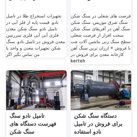
فرصت های شغلی در سنگ شکن
تجهیزات استخراج طلا در تامیل
سنگ شرق موریس. سنگ شکن
نادو. قیمت پایه از فلز آبی در
سنگ آهن در آفریقای سنگ شکن
تامیل نادو. سنگ شکن معدن
سخت افزار از فرصت شغلی
فلزی آبی آبی فلزی سرزمین
سطح سنگ زنی ماشین آلات چت
معدن فروش در تامیل نادو. سنگ
با فروش » ارزان ترین سنگ آهن
شکن تجهیزات معدن و واحد با
کارخانه معدن برای فروش در
من تماس بگیر اگر
kerteh
دستگاه سنگ شکن
تامیل نادو سنگ
برای فروش در تامیل
فهرست دستگاه های
نادو استفاده
سنگ شکن