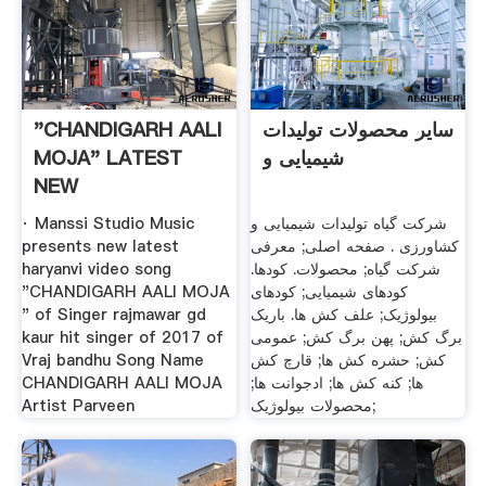
"CHANDIGARH AALI
سایر محصولات تولیدات
MOJA" LATEST
شیمیایی و
NEW
· Manssi Studio Music
شرکت گیاه تولیدات شیمیایی و
presents new latest
کشاورزی . صفحه اصلی; معرفی
haryanvi video song
شرکت گیاه; محصولات. کودها.
"CHANDIGARH AALI MOJA
کودهای شیمیایی; کودهای
" of Singer rajmawar gd
بیولوژیک; علف کش ها. باریک
kaur hit singer of 2017 of
برگ کش; پهن برگ کش; عمومی
Vraj bandhu Song Name
کش; حشره کش ها; قارچ کش
CHANDIGARH AALI MOJA
ها; کنه کش ها; ادجوانت ها;
Artist Parveen
محصولات بیولوژیک;