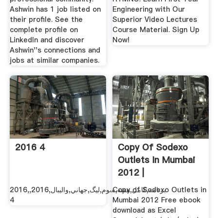
Ashwin has 1 job listed on
Engineering with Our
their profile. See the
Superior Video Lectures
complete profile on
Course Material. Sign Up
LinkedIn and discover
Now!
Ashwin''s connections and
jobs at similar companies.
2016 4
Copy Of Sodexo
Outlets In Mumbai
2012 |
برنامه,کامل,هفته,سوم,ليگ,جهاني,واليبال,2016,,2016
Copy of Sodexo Outlets in
4
Mumbai 2012 Free ebook
download as Excel