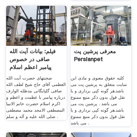
معرفی پرشین پت
فیلم: بیانات آیت الله
صافی در خصوص
Persianpet
پیامبر اعظم اسلام
کلیه حقوق معنوی و مادی این
صحبتهای حضرت آیت الله
سایت متعلق به پرشین پت می
العظمی آقای حاج شیخ لطف الله
باشد.هر گونه کپی برداری و یا
صافی گلپایگانی مدظله الوارف
نقل قول بدون ذکر منبع ممنوع
درباره پیامبر با عظمت و اعظم و
می باشد . پرشین پت می
اکرم اسلام حضرت خاتم الانبیا
باشد.هر گونه کپی برداری و یا
المصطفی الامجد محمد مصطفی
نقل قول بدون ذکر منبع ممنوع
صلی الله علیه و آله و سلم .
می باشد .