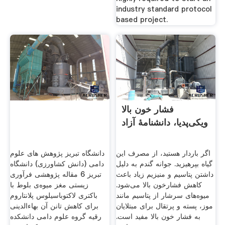
industry standard protocol
based project.
فشار خون بالا
ویکی‌پدیا، دانشنامهٔ آزاد
اگر باردار هستید، از مصرف این
دانشگاه تبریز پژوهش های علوم
گیاه بپرهیزید. جوانه گندم به دلیل
دامی (دانش کشاورزی) دانشگاه
داشتن پتاسیم و منیزیم زیاد باعث
تبریز 6 مقاله پژوهشی فرآوری
کاهش فشارخون بالا می‌شود.
زیستی مغز میوه‌ی بلوط با
میوه‌های سرشار از پتاسیم مانند
باکتری لاکتوباسیلوس پلانتاروم
موز، پسته و پرتقال برای مبتلایان
برای کاهش تانن آن بهاءالدینی
به فشار خون بالا مفید است.
رقیه گروه علوم دامی دانشکده