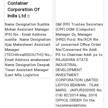
Container
Corporation Of
India Ltd ::
Company
Name Designation Sushila
GM (PR) Trustee Secretary
Mohan Assistant Manager
(CPF) DGM (Computer)
(PS) No. : Email Address
Manager Dy. Manager
sushila : Name Designation
(HRD) Pcrsl. file/ACR file
Ajay Maheshwari Assistant
of concerned Office Order
Manager
file/Concerned file Addl.
(TECHAreaIII(SOUTH)) No.,:
PS to Chairman Addl. ps to
Email Address amaheswari :
RAJASHAN STATE
Name Designation Deepak
INDUSTRIAL
Tiwari Assistant Manager
DEVELOPMENT
(Last Mile Logistics
INVESTMENT
CORPORATION LIMITED:
LIDYOG B[IAWAN : TILAK
MARG : JAIPUR302005 No.
(18) 82/2014 May, 2016
OFFICE ORDER On the
recommendations