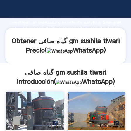
گیاه صافی gm sushila tiwari fabricante Agarrando
fuerte capacidad de producción, fuerza de
investigación avanzada y excelente servicio, Shanghai
گیاه صافی gm sushila tiwari proveedor crea el valor y
aporta valores a todos los clientes.
Obtener گیاه صافی gm sushila tiwari
Precio(
WhatsApp
)
گیاه صافی gm sushila tiwari
Introducción(
WhatsApp
)