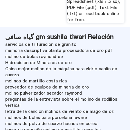
Spreadsheet (.xls / .xlsx),
PDF File (.pdf), Text File
(.txt) or read book online
for free.
گیاه صافی gm sushila tiwari Relación
servicios de trituración de granito
memoria descriptiva planta procesadora de oro pdf
molino de bolas raymond ee
Hidrociclón de Minerales de oro
China mejor molino de la máquina para vidrio caolín de
cuarzo
molinos de martillo costa rica
proveedor de equipos de minería de oro
molino pulverizador secador raymond
preguntas de la entrevista sobre el molino de rodillos
vertical
letra de la cancion molinos de viento de mago de oz
molinos de bolas para porcelana leware
molinos de polvo de cuarzo hechos en corea
hacer un pequeño molino de martillos para los