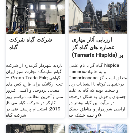
ارزیابی آثار مهاری
شرکت گیاه شرکت
عصاره‏ های گیاه گز
گیاه
(Tamarix Hispida) بر
گیاه گز با نام علمی hispida
بازدید شهردار گرمدره از شرکت
Tamarixو به خانواده
گیاه; نمایشگاه تجارت سبز ایران
Tamaricaceae متعلق است. گز
– Green Trade Fair; گواهی
درختچه‏ای کوتاه با انشعابات زیاد
ثبت ارگانیک برای قارچ کش های
و سخت بوده که گاه به علت
معدنی بردوجی و اکسی کلرور
جست‏های پاجوش به شکل درختچه
مس ; آخرین مطالب مراسم روز
در‏ می‏آید. این گیاه بیشتر در
کارگر در شرکت گیاه می 5,
اراضی شوره‏زار و مناطق خشک
2019; استخدام پرسنل فنی در
و نیمه خشک جه�
شرکت گیاه