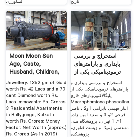
تاریخ
کشاورزی
Moon Moon Sen
استخراج و بررسی
Age, Caste,
پایداری و پارامترهای
Husband, Children,
ترمودینامیکی یکی از
Jewellery: 1352 gm of Gold
استخراج و بررسی پایداری و
worth Rs. 42 Lacs and a 70
پارامترهای ترمودینامیکی یکی از
cent Diamond worth Rs.
پلی­گالاکتورونازهای قارچ
Lacs Immovable: Rs. Crores
Macrophomiona phaseolina.
3 Residential Apartments
الناز فهیمی بایرامی 1و2 ، ناصر
in Ballygunge, Kolkata
فرخی 2و 3 و سعید امین زاده
worth Rs. Crores: Money
1*. 1 تهران، پژوهشگاه ملی
Factor: Net Worth (approx.)
مهندسی ژنتیک و زیست فناوری،
Rs. Crores (As in 2019)
پژوهشکده